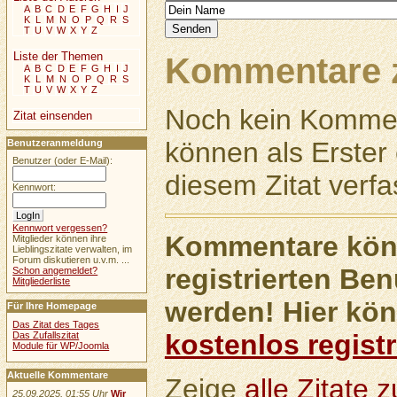
A
B
C
D
E
F
G
H
I
J
K
L
M
N
O
P
Q
R
S
T
U
V
W
X
Y
Z
Liste der Themen
Kommentare z
A
B
C
D
E
F
G
H
I
J
K
L
M
N
O
P
Q
R
S
T
U
V
W
X
Y
Z
Noch kein Kommen
Zitat einsenden
können als Erste
Benutzeranmeldung
Benutzer (oder E-Mail):
diesem Zitat verfa
Kennwort:
Kennwort vergessen?
Kommentare könn
Mitglieder können ihre
Lieblingszitate verwalten, im
Forum diskutieren u.v.m. ...
registrierten Ben
Schon angemeldet?
Mitgliederliste
werden! Hier kön
Für Ihre Homepage
Das Zitat des Tages
kostenlos registr
Das Zufallszitat
Module für WP/Joomla
Aktuelle Kommentare
Zeige
alle Zitate
25.09.2025, 01:55 Uhr
Wir