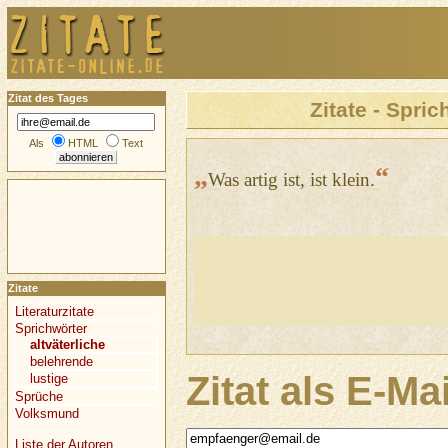
Zitat des Tages
Zitate - Spric
Als
HTML
Text
„
“
Was artig ist, ist klein.
Zitate
Literaturzitate
Sprichwörter
altväterliche
belehrende
Zitat als E-Ma
lustige
Sprüche
Volksmund
Liste der Autoren