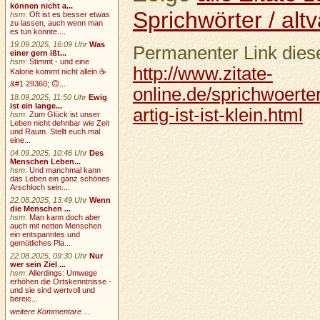
können nicht a...
Sprichwörter / altv
hsm
:
Oft ist es besser etwas
zu lassen, auch wenn man
es tun könnte....
19.09.2025, 16:09 Uhr
Was
Permanenter Link diese
einer gern ißt...
hsm
:
Stimmt - und eine
http://www.zitate-
Kalorie kommt nicht allein.☕
&#1 29360; 🙃...
online.de/sprichwoerte
18.09.2025, 11:50 Uhr
Ewig
ist ein lange...
artig-ist-ist-klein.html
hsm
:
Zum Glück ist unser
Leben nicht dehnbar wie Zeit
und Raum. Stellt euch mal
eine...
04.09.2025, 10:46 Uhr
Des
Menschen Leben...
hsm
:
Und manchmal kann
das Leben ein ganz schönes
Arschloch sein....
22.08.2025, 13:49 Uhr
Wenn
die Menschen ...
hsm
:
Man kann doch aber
auch mit netten Menschen
ein entspanntes und
gemütliches Pla...
22.08.2025, 09:30 Uhr
Nur
wer sein Ziel ...
hsm
:
Allerdings: Umwege
erhöhen die Ortskenntnisse -
und sie sind wertvoll und
bereic...
weitere Kommentare ...