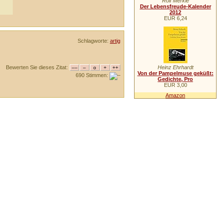
Rolf Merkle
Der Lebensfreude-Kalender
2012
EUR 6,24
Schlagworte:
artig
Bewerten Sie dieses Zitat:
Heinz Ehrhardt
Von der Pampelmuse geküßt:
690 Stimmen:
Gedichte, Pro
EUR 3,00
Amazon