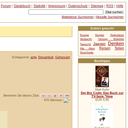
Forum
|
Gästebuch
|
Statistik
|
Impressum
|
Datenschutz
|
Sitemap
|
RSS
|
Hilfe
Beliebteste Suchwörter
|
Aktuelle Suchwörter
Zuletzt gesucht
Knospe
Neugier
Spekulation
Verdacht
Tarnung Wahrheit
Denken
Jaeger
Taeuscht
Reisen
Teilen
Alle Allein
Gescheite
Schlagworte:
artig
,
Einsamkeit
,
Gehorsam
Buchtipps
Matt Kuhn
Der Bro Code: Das Buch zur
Bewerten Sie dieses Zitat:
TV-Serie "How
EUR 9,95
870 Stimmen: