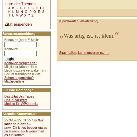
Liste der Themen
A
B
C
D
E
F
G
H
I
J
K
L
M
N
O
P
Q
R
S
T
U
V
W
X
Y
Z
[
Sprichwörter
-
altväterliche
]
Zitat einsenden
„
“
Benutzeranmeldung
Was artig ist, ist klein.
Benutzer (oder E-Mail):
Kennwort:
Zitat mailen, kommentieren etc. ...
Kennwort vergessen?
Mitglieder können ihre
Lieblingszitate verwalten, im
Forum diskutieren u.v.m. ...
Schon angemeldet?
Mitgliederliste
Für Ihre Homepage
Das Zitat des Tages
Das Zufallszitat
Module für WP/Joomla
Aktuelle Kommentare
25.09.2025, 01:55 Uhr
Wir
können nicht a...
hsm
:
Oft ist es besser etwas
zu lassen, auch wenn man
es tun könnte....