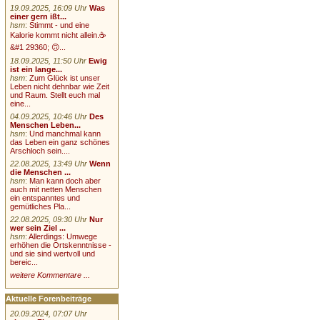
19.09.2025, 16:09 Uhr
Was
einer gern ißt...
hsm
:
Stimmt - und eine
Kalorie kommt nicht allein.☕
&#1 29360; 🙃...
18.09.2025, 11:50 Uhr
Ewig
ist ein lange...
hsm
:
Zum Glück ist unser
Leben nicht dehnbar wie Zeit
und Raum. Stellt euch mal
eine...
04.09.2025, 10:46 Uhr
Des
Menschen Leben...
hsm
:
Und manchmal kann
das Leben ein ganz schönes
Arschloch sein....
22.08.2025, 13:49 Uhr
Wenn
die Menschen ...
hsm
:
Man kann doch aber
auch mit netten Menschen
ein entspanntes und
gemütliches Pla...
22.08.2025, 09:30 Uhr
Nur
wer sein Ziel ...
hsm
:
Allerdings: Umwege
erhöhen die Ortskenntnisse -
und sie sind wertvoll und
bereic...
weitere Kommentare ...
Aktuelle Forenbeiträge
20.09.2024, 07:07 Uhr