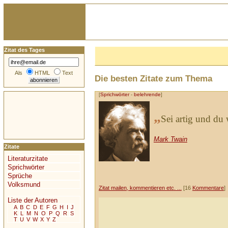
Zitat des Tages
Als
HTML
Text
Die besten Zitate zum Thema
[
Sprichwörter
-
belehrende
]
„
Sei artig und du 
Mark Twain
Zitate
Literaturzitate
Sprichwörter
Sprüche
Volksmund
Zitat mailen, kommentieren etc. ...
[16
Kommentare
]
Liste der Autoren
A
B
C
D
E
F
G
H
I
J
K
L
M
N
O
P
Q
R
S
T
U
V
W
X
Y
Z