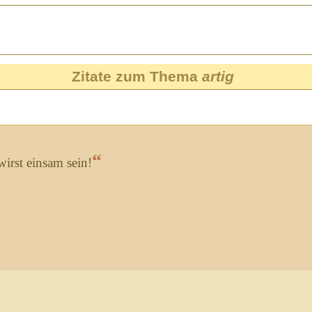
Zitate zum Thema
artig
“
wirst einsam sein!