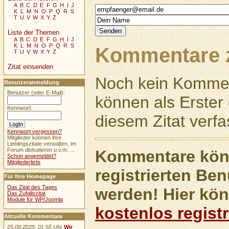
A
B
C
D
E
F
G
H
I
J
K
L
M
N
O
P
Q
R
S
T
U
V
W
X
Y
Z
Liste der Themen
A
B
C
D
E
F
G
H
I
J
K
L
M
N
O
P
Q
R
S
Kommentare z
T
U
V
W
X
Y
Z
Zitat einsenden
Noch kein Kommen
Benutzeranmeldung
Benutzer (oder E-Mail):
können als Erste
Kennwort:
diesem Zitat verfa
Kennwort vergessen?
Mitglieder können ihre
Lieblingszitate verwalten, im
Forum diskutieren u.v.m. ...
Kommentare könn
Schon angemeldet?
Mitgliederliste
registrierten Ben
Für Ihre Homepage
Das Zitat des Tages
werden! Hier kön
Das Zufallszitat
Module für WP/Joomla
kostenlos registr
Aktuelle Kommentare
25.09.2025, 01:55 Uhr
Wir