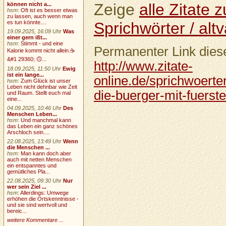
Zeige
alle Zitate
können nicht a...
hsm
:
Oft ist es besser etwas
zu lassen, auch wenn man
Sprichwörter / altv
es tun könnte....
19.09.2025, 16:09 Uhr
Was
einer gern ißt...
hsm
:
Stimmt - und eine
Permanenter Link diese
Kalorie kommt nicht allein.☕
&#1 29360; 🙃...
http://www.zitate-
18.09.2025, 11:50 Uhr
Ewig
ist ein lange...
online.de/sprichwoerter
hsm
:
Zum Glück ist unser
Leben nicht dehnbar wie Zeit
die-buerger-mit-fuers
und Raum. Stellt euch mal
eine...
04.09.2025, 10:46 Uhr
Des
Menschen Leben...
hsm
:
Und manchmal kann
das Leben ein ganz schönes
Arschloch sein....
22.08.2025, 13:49 Uhr
Wenn
die Menschen ...
hsm
:
Man kann doch aber
auch mit netten Menschen
ein entspanntes und
gemütliches Pla...
22.08.2025, 09:30 Uhr
Nur
wer sein Ziel ...
hsm
:
Allerdings: Umwege
erhöhen die Ortskenntnisse -
und sie sind wertvoll und
bereic...
weitere Kommentare ...