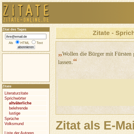
Zitat des Tages
Zitate - Spric
Als
HTML
Text
„
Wollen die Bürger mit Fürsten 
“
lassen.
Zitate
Literaturzitate
Sprichwörter
altväterliche
belehrende
lustige
Sprüche
Zitat als E-Ma
Volksmund
Liste der Autoren