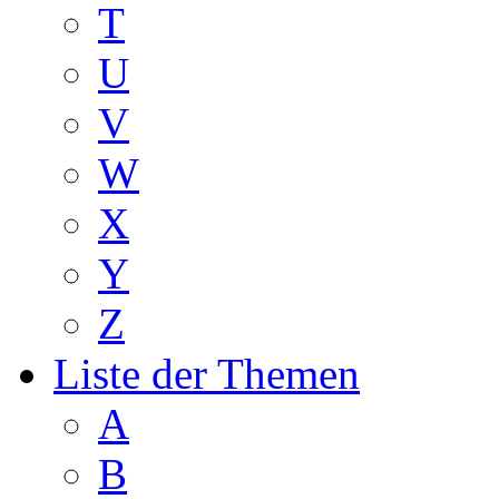
T
U
V
W
X
Y
Z
Liste der Themen
A
B