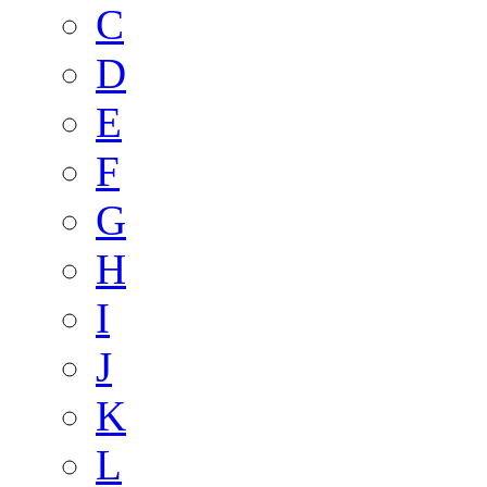
C
D
E
F
G
H
I
J
K
L