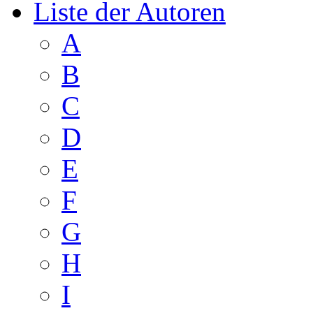
Liste der Autoren
A
B
C
D
E
F
G
H
I