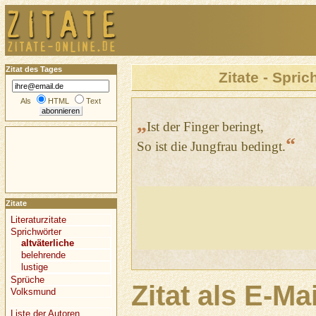
Zitat des Tages
Zitate - Spric
Als
HTML
Text
„
Ist der Finger beringt,
“
So ist die Jungfrau bedingt.
Zitate
Literaturzitate
Sprichwörter
altväterliche
belehrende
lustige
Sprüche
Zitat als E-Ma
Volksmund
Liste der Autoren