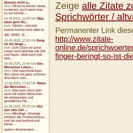
Zeige
alle Zitate
können nicht a...
hsm
:
Oft ist es besser etwas
zu lassen, auch wenn man
Sprichwörter / altv
es tun könnte....
19.09.2025, 16:09 Uhr
Was
einer gern ißt...
hsm
:
Stimmt - und eine
Permanenter Link diese
Kalorie kommt nicht allein.☕
&#1 29360; 🙃...
http://www.zitate-
18.09.2025, 11:50 Uhr
Ewig
ist ein lange...
online.de/sprichwoerter
hsm
:
Zum Glück ist unser
Leben nicht dehnbar wie Zeit
finger-beringt-so-ist-d
und Raum. Stellt euch mal
eine...
04.09.2025, 10:46 Uhr
Des
Menschen Leben...
hsm
:
Und manchmal kann
das Leben ein ganz schönes
Arschloch sein....
22.08.2025, 13:49 Uhr
Wenn
die Menschen ...
hsm
:
Man kann doch aber
auch mit netten Menschen
ein entspanntes und
gemütliches Pla...
22.08.2025, 09:30 Uhr
Nur
wer sein Ziel ...
hsm
:
Allerdings: Umwege
erhöhen die Ortskenntnisse -
und sie sind wertvoll und
bereic...
weitere Kommentare ...