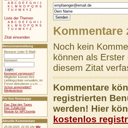
A
B
C
D
E
F
G
H
I
J
K
L
M
N
O
P
Q
R
S
T
U
V
W
X
Y
Z
Liste der Themen
A
B
C
D
E
F
G
H
I
J
K
L
M
N
O
P
Q
R
S
Kommentare z
T
U
V
W
X
Y
Z
Zitat einsenden
Noch kein Kommen
Benutzeranmeldung
Benutzer (oder E-Mail):
können als Erste
Kennwort:
diesem Zitat verfa
Kennwort vergessen?
Mitglieder können ihre
Lieblingszitate verwalten, im
Forum diskutieren u.v.m. ...
Kommentare könn
Schon angemeldet?
Mitgliederliste
registrierten Ben
Für Ihre Homepage
Das Zitat des Tages
werden! Hier kön
Das Zufallszitat
Module für WP/Joomla
kostenlos registr
Aktuelle Kommentare
25.09.2025, 01:55 Uhr
Wir