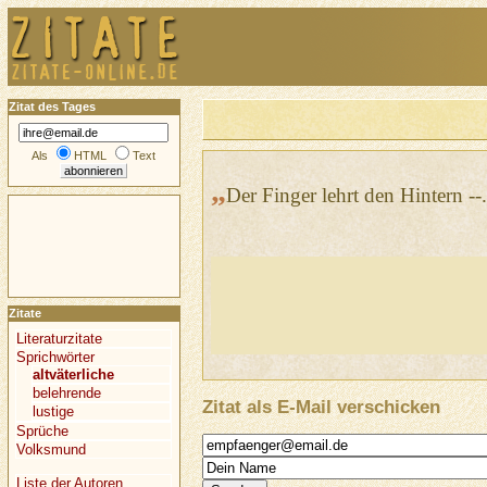
Zitat des Tages
Als
HTML
Text
„
Der Finger lehrt den Hintern --.
Zitate
Literaturzitate
Sprichwörter
altväterliche
belehrende
Zitat als E-Mail verschicken
lustige
Sprüche
Volksmund
Liste der Autoren