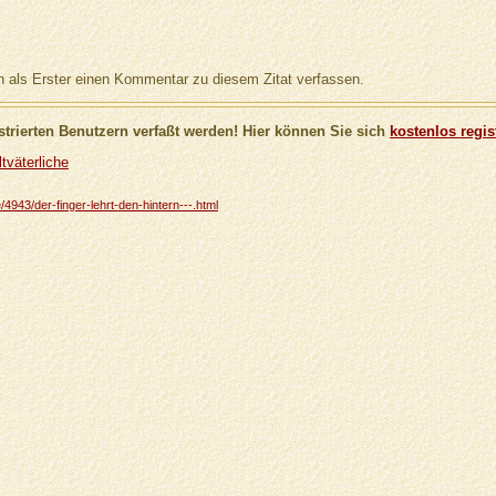
als Erster einen Kommentar zu diesem Zitat verfassen.
trierten Benutzern verfaßt werden! Hier können Sie sich
kostenlos regis
tväterliche
e/4943/der-finger-lehrt-den-hintern---.html