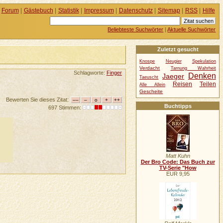
Forum
|
Gästebuch
|
Statistik
|
Impressum
|
Datenschutz
|
Sitemap
|
RSS
|
Hilfe
Beliebteste Suchwörter
|
Aktuelle Suchwörter
Zuletzt gesucht
Knospe
Neugier
Spekulation
Verdacht
Tarnung Wahrheit
Schlagworte:
Finger
Denken
Jaeger
Taeuscht
Reisen
Teilen
Alle Allein
Gescheite
Bewerten Sie dieses Zitat:
Buchtipps
697 Stimmen:
Matt Kuhn
Der Bro Code: Das Buch zur
TV-Serie "How
EUR 9,95