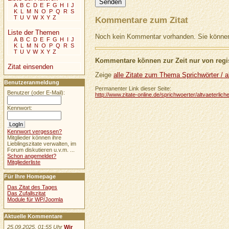
A
B
C
D
E
F
G
H
I
J
K
L
M
N
O
P
Q
R
S
T
U
V
W
X
Y
Z
Kommentare zum Zitat
Liste der Themen
Noch kein Kommentar vorhanden. Sie können 
A
B
C
D
E
F
G
H
I
J
K
L
M
N
O
P
Q
R
S
T
U
V
W
X
Y
Z
Kommentare können zur Zeit nur von regis
Zitat einsenden
Zeige
alle Zitate zum Thema Sprichwörter / al
Benutzeranmeldung
Permanenter Link dieser Seite:
Benutzer (oder E-Mail):
http://www.zitate-online.de/sprichwoerter/altvaeterlich
Kennwort:
Kennwort vergessen?
Mitglieder können ihre
Lieblingszitate verwalten, im
Forum diskutieren u.v.m. ...
Schon angemeldet?
Mitgliederliste
Für Ihre Homepage
Das Zitat des Tages
Das Zufallszitat
Module für WP/Joomla
Aktuelle Kommentare
25.09.2025, 01:55 Uhr
Wir