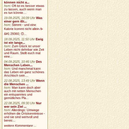
können nicht a...
hsm
:
Oft ist es besser etwas
zu lassen, auch wenn man
es tun könnte....
19.09.2025, 16:09 Uhr
Was
einer gern ißt...
hsm
:
Stimmt - und eine
Kalorie kommt nicht allein.☕
&#1 29360; 🙃...
18.09.2025, 11:50 Uhr
Ewig
ist ein lange...
hsm
:
Zum Glück ist unser
Leben nicht dehnbar wie Zeit
und Raum. Stellt euch mal
eine...
04.09.2025, 10:46 Uhr
Des
Menschen Leben...
hsm
:
Und manchmal kann
das Leben ein ganz schönes
Arschloch sein....
22.08.2025, 13:49 Uhr
Wenn
die Menschen ...
hsm
:
Man kann doch aber
auch mit netten Menschen
ein entspanntes und
gemütliches Pla...
22.08.2025, 09:30 Uhr
Nur
wer sein Ziel ...
hsm
:
Allerdings: Umwege
erhöhen die Ortskenntnisse -
und sie sind wertvoll und
bereic...
weitere Kommentare ...