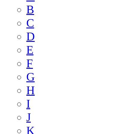
B
C
D
E
F
G
H
I
J
K