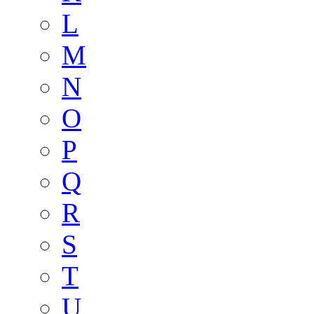
L
M
N
O
P
Q
R
S
T
U