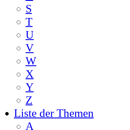
S
T
U
V
W
X
Y
Z
Liste der Themen
A