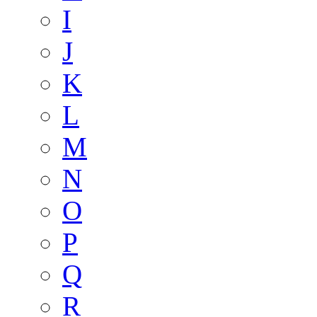
I
J
K
L
M
N
O
P
Q
R