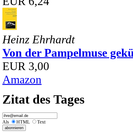
EUR 6,24
Heinz Ehrhardt
Von der Pampelmuse geküß
EUR 3,00
Amazon
Zitat des Tages
Als
HTML
Text