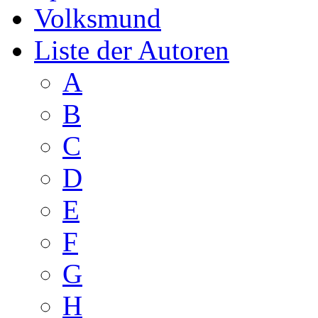
Volksmund
Liste der Autoren
A
B
C
D
E
F
G
H