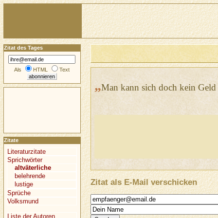
Zitat des Tages
Als
HTML
Text
„
Man kann sich doch kein Geld 
Zitate
Literaturzitate
Sprichwörter
altväterliche
belehrende
Zitat als E-Mail verschicken
lustige
Sprüche
Volksmund
Liste der Autoren