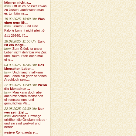
können nicht a...
hsm
:
Oft ist es besser etwas
zu lassen, auch wenn man
es tun könnte....
19.09.2025, 16:09 Uhr
Was
einer gern ißt...
hsm
:
Stimmt - und eine
Kalorie kommt nicht allein.☕
&#1 29360; 🙃...
18.09.2025, 11:50 Uhr
Ewig
ist ein lange...
hsm
:
Zum Glück ist unser
Leben nicht dehnbar wie Zeit
und Raum. Stellt euch mal
eine...
04.09.2025, 10:46 Uhr
Des
Menschen Leben...
hsm
:
Und manchmal kann
das Leben ein ganz schönes
Arschloch sein....
22.08.2025, 13:49 Uhr
Wenn
die Menschen ...
hsm
:
Man kann doch aber
auch mit netten Menschen
ein entspanntes und
gemütliches Pla...
22.08.2025, 09:30 Uhr
Nur
wer sein Ziel ...
hsm
:
Allerdings: Umwege
erhöhen die Ortskenntnisse -
und sie sind wertvoll und
bereic...
weitere Kommentare ...