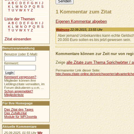
A
B
C
D
E
F
G
H
I
J
K
L
M
N
O
P
Q
R
S
T
U
V
W
X
Y
Z
1 Kommentar zum Zitat
Liste der Themen
Eigenen Kommentar abgeben
A
B
C
D
E
F
G
H
I
J
K
L
M
N
O
P
Q
R
S
Walnuss
22.09.2015, 13:55 Uhr
T
U
V
W
X
Y
Z
Aber jemand Unbekanntes kann echte Geldschei
Zitat einsenden
20.000 Euro sollen es bis jetzt gewesen sein.
Benutzeranmeldung
Kommentare können zur Zeit nur von regis
Benutzer (oder E-Mail):
Zeige
alle Zitate zum Thema Sprichwörter / al
Kennwort:
Permanenter Link dieser Seite:
http://www.zitate-online.de/sprichwoerter/altvaeterl
Kennwort vergessen?
Mitglieder können ihre
Lieblingszitate verwalten, im
Forum diskutieren u.v.m. ...
Schon angemeldet?
Mitgliederliste
Für Ihre Homepage
Das Zitat des Tages
Das Zufallszitat
Module für WP/Joomla
Aktuelle Kommentare
25.09.2025, 01:55 Uhr
Wir