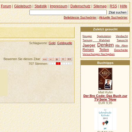
Forum
|
Gästebuch
|
Statistik
|
Impressum
|
Datenschutz
|
Sitemap
|
RSS
|
Hilfe
Beliebteste Suchwörter
|
Aktuelle Suchwörter
Zuletzt gesucht
Verdacht
Neugier
Spekulation
Tarnung Wahrheit
Taeuscht
Schlagworte:
Geld
,
Geldquelle
Denken
Jaeger
Alle Allein
Reisen
Teilen
Gescheite
Versuchungen Nachgeben
Bewerten Sie dieses Zitat:
Buchtipps
707 Stimmen:
Matt Kuhn
Der Bro Code: Das Buch zur
TV-Serie "How
EUR 9,95