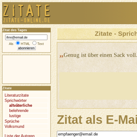
Zitat des Tages
Zitate - Spric
Als
HTML
Text
„
Genug ist über einen Sack voll
Zitate
Literaturzitate
Sprichwörter
altväterliche
belehrende
Zitat als E-Ma
lustige
Sprüche
Volksmund
Liste der Autoren