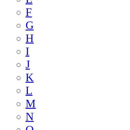
F
G
H
I
J
K
L
M
N
O