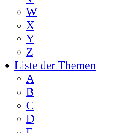
W
X
Y
Z
Liste der Themen
A
B
C
D
E