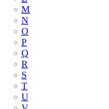
M
N
O
P
Q
R
S
T
U
V