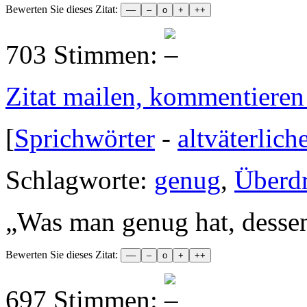
Bewerten Sie dieses Zitat:
703 Stimmen:
Zitat mailen, kommentieren e
[
Sprichwörter
-
altväterlich
Schlagworte:
genug
,
Überd
„
Was man genug hat, dessen
Bewerten Sie dieses Zitat:
697 Stimmen: