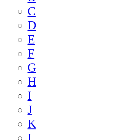
C
D
E
F
G
H
I
J
K
L