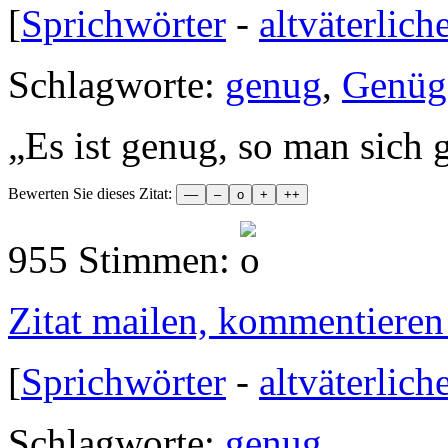
[
Sprichwörter
-
altväterlich
Schlagworte:
genug
,
Genüg
„
Es ist genug, so man sich 
Bewerten Sie dieses Zitat:
955 Stimmen:
Zitat mailen, kommentieren e
[
Sprichwörter
-
altväterlich
Schlagworte:
genug