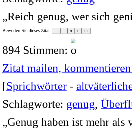
„
Reich genug, wer sich gen
Bewerten Sie dieses Zitat:
894 Stimmen:
Zitat mailen, kommentieren e
[
Sprichwörter
-
altväterlich
Schlagworte:
genug
,
Überfl
„
Genug haben ist mehr als v