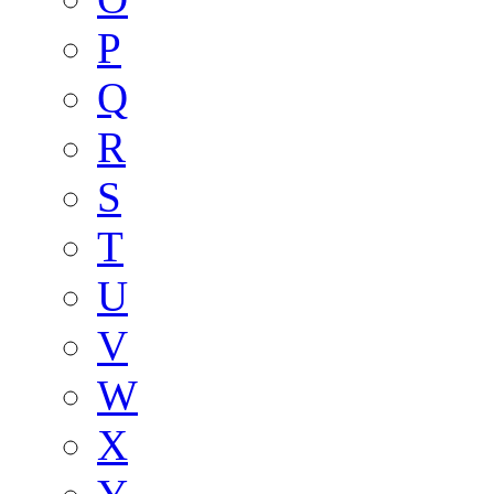
P
Q
R
S
T
U
V
W
X