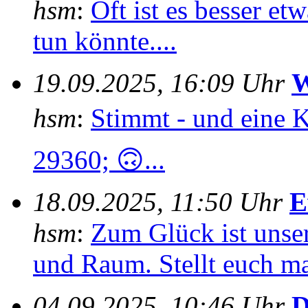
hsm
:
Oft ist es besser e
tun könnte....
19.09.2025, 16:09 Uhr
W
hsm
:
Stimmt - und eine 
29360; 🙃...
18.09.2025, 11:50 Uhr
E
hsm
:
Zum Glück ist unser
und Raum. Stellt euch mal
04.09.2025, 10:46 Uhr
D