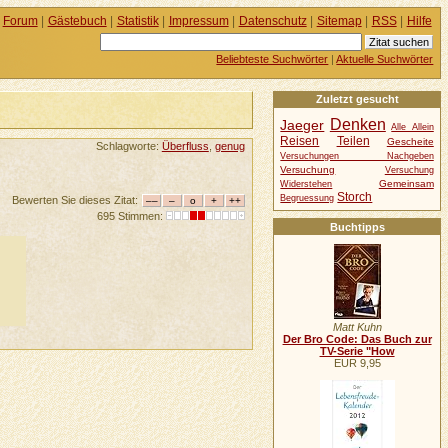
Forum
|
Gästebuch
|
Statistik
|
Impressum
|
Datenschutz
|
Sitemap
|
RSS
|
Hilfe
Beliebteste Suchwörter
|
Aktuelle Suchwörter
Zuletzt gesucht
Denken
Jaeger
Alle Allein
Reisen
Teilen
Gescheite
Schlagworte:
Überfluss
,
genug
Versuchungen Nachgeben
Versuchung
Versuchung
Gemeinsam
Widerstehen
Storch
Begruessung
Bewerten Sie dieses Zitat:
695 Stimmen:
Buchtipps
Matt Kuhn
Der Bro Code: Das Buch zur
TV-Serie "How
EUR 9,95