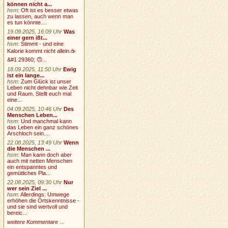
können nicht a...
hsm
:
Oft ist es besser etwas
zu lassen, auch wenn man
es tun könnte....
19.09.2025, 16:09 Uhr
Was
einer gern ißt...
hsm
:
Stimmt - und eine
Kalorie kommt nicht allein.☕
&#1 29360; 🙃...
18.09.2025, 11:50 Uhr
Ewig
ist ein lange...
hsm
:
Zum Glück ist unser
Leben nicht dehnbar wie Zeit
und Raum. Stellt euch mal
eine...
04.09.2025, 10:46 Uhr
Des
Menschen Leben...
hsm
:
Und manchmal kann
das Leben ein ganz schönes
Arschloch sein....
22.08.2025, 13:49 Uhr
Wenn
die Menschen ...
hsm
:
Man kann doch aber
auch mit netten Menschen
ein entspanntes und
gemütliches Pla...
22.08.2025, 09:30 Uhr
Nur
wer sein Ziel ...
hsm
:
Allerdings: Umwege
erhöhen die Ortskenntnisse -
und sie sind wertvoll und
bereic...
weitere Kommentare ...