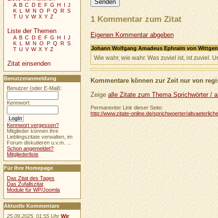
A
B
C
D
E
F
G
H
I
J
K
L
M
N
O
P
Q
R
S
T
U
V
W
X
Y
Z
1 Kommentar zum Zitat
Liste der Themen
Eigenen Kommentar abgeben
A
B
C
D
E
F
G
H
I
J
K
L
M
N
O
P
Q
R
S
Johann Wolfgang Amadeus Ephraim von Wittgenh
T
U
V
W
X
Y
Z
Wie wahr, wie wahr. Was zuviel ist, ist zuviel. 
Zitat einsenden
Benutzeranmeldung
Kommentare können zur Zeit nur von regis
Benutzer (oder E-Mail):
Zeige
alle Zitate zum Thema Sprichwörter / al
Kennwort:
Permanenter Link dieser Seite:
http://www.zitate-online.de/sprichwoerter/altvaeterliche
Kennwort vergessen?
Mitglieder können ihre
Lieblingszitate verwalten, im
Forum diskutieren u.v.m. ...
Schon angemeldet?
Mitgliederliste
Für Ihre Homepage
Das Zitat des Tages
Das Zufallszitat
Module für WP/Joomla
Aktuelle Kommentare
25.09.2025, 01:55 Uhr
Wir