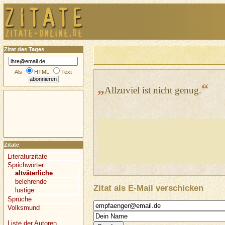
Zitat des Tages
Als
HTML
Text
„
“
Allzuviel ist nicht genug.
Zitate
Literaturzitate
Sprichwörter
altväterliche
belehrende
Zitat als E-Mail verschicken
lustige
Sprüche
Volksmund
Liste der Autoren