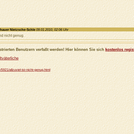
auer Nietzsche-Schle
09.01.2010, 02:06 Uhr
Und nicht genug.
trierten Benutzern verfaßt werden! Hier können Sie sich
kostenlos regis
tväterliche
/5921/allzuviel-ist-nicht-genug.html