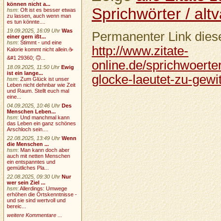
können nicht a...
Sprichwörter / altv
hsm
:
Oft ist es besser etwas
zu lassen, auch wenn man
es tun könnte....
19.09.2025, 16:09 Uhr
Was
Permanenter Link diese
einer gern ißt...
hsm
:
Stimmt - und eine
http://www.zitate-
Kalorie kommt nicht allein.☕
&#1 29360; 🙃...
online.de/sprichwoerter
18.09.2025, 11:50 Uhr
Ewig
ist ein lange...
glocke-laeutet-zu-gewi
hsm
:
Zum Glück ist unser
Leben nicht dehnbar wie Zeit
und Raum. Stellt euch mal
eine...
04.09.2025, 10:46 Uhr
Des
Menschen Leben...
hsm
:
Und manchmal kann
das Leben ein ganz schönes
Arschloch sein....
22.08.2025, 13:49 Uhr
Wenn
die Menschen ...
hsm
:
Man kann doch aber
auch mit netten Menschen
ein entspanntes und
gemütliches Pla...
22.08.2025, 09:30 Uhr
Nur
wer sein Ziel ...
hsm
:
Allerdings: Umwege
erhöhen die Ortskenntnisse -
und sie sind wertvoll und
bereic...
weitere Kommentare ...