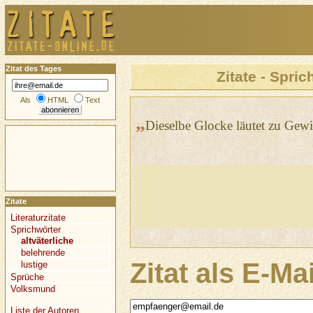
Zitat des Tages
Zitate - Spric
Als
HTML
Text
„
Dieselbe Glocke läutet zu Gewi
Zitate
Literaturzitate
Sprichwörter
altväterliche
belehrende
Zitat als E-Ma
lustige
Sprüche
Volksmund
Liste der Autoren