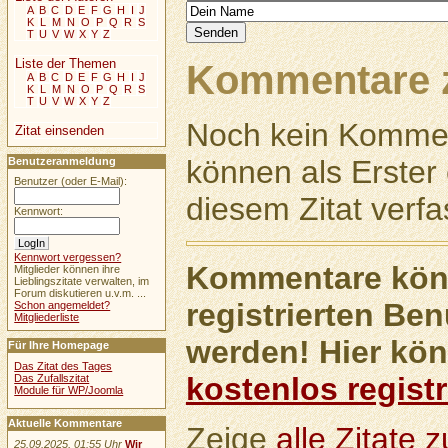
A
B
C
D
E
F
G
H
I
J
K
L
M
N
O
P
Q
R
S
T
U
V
W
X
Y
Z
Liste der Themen
Kommentare z
A
B
C
D
E
F
G
H
I
J
K
L
M
N
O
P
Q
R
S
T
U
V
W
X
Y
Z
Noch kein Kommen
Zitat einsenden
können als Erste
Benutzeranmeldung
Benutzer (oder E-Mail):
diesem Zitat verfa
Kennwort:
Kennwort vergessen?
Kommentare könn
Mitglieder können ihre
Lieblingszitate verwalten, im
Forum diskutieren u.v.m. ...
registrierten Ben
Schon angemeldet?
Mitgliederliste
werden! Hier kön
Für Ihre Homepage
Das Zitat des Tages
kostenlos registr
Das Zufallszitat
Module für WP/Joomla
Aktuelle Kommentare
Zeige
alle Zitate
25.09.2025, 01:55 Uhr
Wir