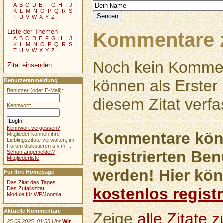
A
B
C
D
E
F
G
H
I
J
K
L
M
N
O
P
Q
R
S
T
U
V
W
X
Y
Z
Liste der Themen
Kommentare z
A
B
C
D
E
F
G
H
I
J
K
L
M
N
O
P
Q
R
S
T
U
V
W
X
Y
Z
Noch kein Kommen
Zitat einsenden
können als Erste
Benutzeranmeldung
Benutzer (oder E-Mail):
diesem Zitat verfa
Kennwort:
Kennwort vergessen?
Kommentare könn
Mitglieder können ihre
Lieblingszitate verwalten, im
Forum diskutieren u.v.m. ...
registrierten Ben
Schon angemeldet?
Mitgliederliste
werden! Hier kön
Für Ihre Homepage
Das Zitat des Tages
kostenlos registr
Das Zufallszitat
Module für WP/Joomla
Aktuelle Kommentare
Zeige
alle Zitate
25.09.2025, 01:55 Uhr
Wir