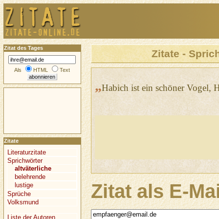
Zitat des Tages
Zitate - Spric
Als
HTML
Text
„
Habich ist ein schöner Vogel, H
Zitate
Literaturzitate
Sprichwörter
altväterliche
belehrende
Zitat als E-Ma
lustige
Sprüche
Volksmund
Liste der Autoren