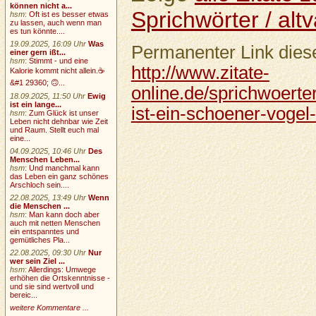
können nicht a...
Sprichwörter / altv
hsm
:
Oft ist es besser etwas
zu lassen, auch wenn man
es tun könnte....
19.09.2025, 16:09 Uhr
Was
Permanenter Link diese
einer gern ißt...
hsm
:
Stimmt - und eine
http://www.zitate-
Kalorie kommt nicht allein.☕
&#1 29360; 🙃...
online.de/sprichwoerter
18.09.2025, 11:50 Uhr
Ewig
ist ein lange...
ist-ein-schoener-vogel-
hsm
:
Zum Glück ist unser
Leben nicht dehnbar wie Zeit
und Raum. Stellt euch mal
eine...
04.09.2025, 10:46 Uhr
Des
Menschen Leben...
hsm
:
Und manchmal kann
das Leben ein ganz schönes
Arschloch sein....
22.08.2025, 13:49 Uhr
Wenn
die Menschen ...
hsm
:
Man kann doch aber
auch mit netten Menschen
ein entspanntes und
gemütliches Pla...
22.08.2025, 09:30 Uhr
Nur
wer sein Ziel ...
hsm
:
Allerdings: Umwege
erhöhen die Ortskenntnisse -
und sie sind wertvoll und
bereic...
weitere Kommentare ...