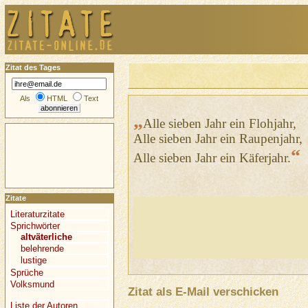
Zitat des Tages
Als
HTML
Text
„
Alle sieben Jahr ein Flohjahr,
Alle sieben Jahr ein Raupenjahr,
“
Alle sieben Jahr ein Käferjahr.
Zitate
Literaturzitate
Sprichwörter
altväterliche
belehrende
lustige
Sprüche
Volksmund
Zitat als E-Mail verschicken
Liste der Autoren