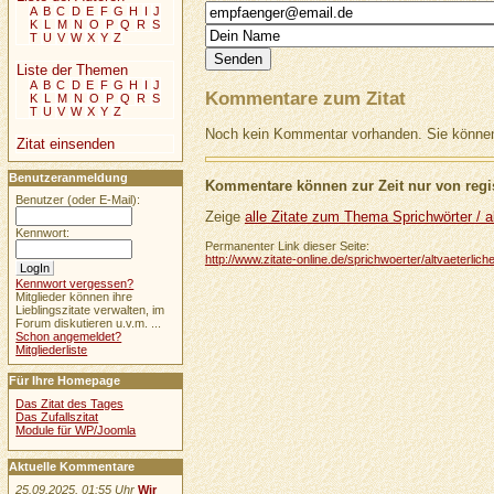
A
B
C
D
E
F
G
H
I
J
K
L
M
N
O
P
Q
R
S
T
U
V
W
X
Y
Z
Liste der Themen
A
B
C
D
E
F
G
H
I
J
Kommentare zum Zitat
K
L
M
N
O
P
Q
R
S
T
U
V
W
X
Y
Z
Noch kein Kommentar vorhanden. Sie können 
Zitat einsenden
Benutzeranmeldung
Kommentare können zur Zeit nur von regis
Benutzer (oder E-Mail):
Zeige
alle Zitate zum Thema Sprichwörter / al
Kennwort:
Permanenter Link dieser Seite:
http://www.zitate-online.de/sprichwoerter/altvaeterliche
Kennwort vergessen?
Mitglieder können ihre
Lieblingszitate verwalten, im
Forum diskutieren u.v.m. ...
Schon angemeldet?
Mitgliederliste
Für Ihre Homepage
Das Zitat des Tages
Das Zufallszitat
Module für WP/Joomla
Aktuelle Kommentare
25.09.2025, 01:55 Uhr
Wir