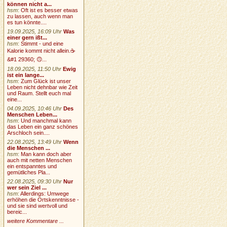
können nicht a...
hsm
:
Oft ist es besser etwas
zu lassen, auch wenn man
es tun könnte....
19.09.2025, 16:09 Uhr
Was
einer gern ißt...
hsm
:
Stimmt - und eine
Kalorie kommt nicht allein.☕
&#1 29360; 🙃...
18.09.2025, 11:50 Uhr
Ewig
ist ein lange...
hsm
:
Zum Glück ist unser
Leben nicht dehnbar wie Zeit
und Raum. Stellt euch mal
eine...
04.09.2025, 10:46 Uhr
Des
Menschen Leben...
hsm
:
Und manchmal kann
das Leben ein ganz schönes
Arschloch sein....
22.08.2025, 13:49 Uhr
Wenn
die Menschen ...
hsm
:
Man kann doch aber
auch mit netten Menschen
ein entspanntes und
gemütliches Pla...
22.08.2025, 09:30 Uhr
Nur
wer sein Ziel ...
hsm
:
Allerdings: Umwege
erhöhen die Ortskenntnisse -
und sie sind wertvoll und
bereic...
weitere Kommentare ...