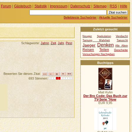
Forum
|
Gästebuch
|
Statistik
|
Impressum
|
Datenschutz
|
Sitemap
|
RSS
|
Hilfe
Beliebteste Suchwörter
|
Aktuelle Suchwörter
Zuletzt gesucht
Verdacht
Neugier
Spekulation
Tarnung Wahrheit
Taeuscht
Schlagworte:
Jahre
,
Zeit
,
Jahr
,
Pest
Denken
Jaeger
Alle Allein
Reisen
Teilen
Gescheite
Versuchungen Nachgeben
Buchtipps
Bewerten Sie dieses Zitat:
693 Stimmen:
Matt Kuhn
Der Bro Code: Das Buch zur
TV-Serie "How
EUR 9,95