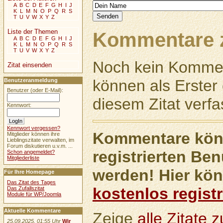
A
B
C
D
E
F
G
H
I
J
K
L
M
N
O
P
Q
R
S
T
U
V
W
X
Y
Z
Liste der Themen
Kommentare z
A
B
C
D
E
F
G
H
I
J
K
L
M
N
O
P
Q
R
S
T
U
V
W
X
Y
Z
Noch kein Kommen
Zitat einsenden
können als Erste
Benutzeranmeldung
Benutzer (oder E-Mail):
diesem Zitat verfa
Kennwort:
Kennwort vergessen?
Kommentare könn
Mitglieder können ihre
Lieblingszitate verwalten, im
Forum diskutieren u.v.m. ...
registrierten Ben
Schon angemeldet?
Mitgliederliste
werden! Hier kön
Für Ihre Homepage
Das Zitat des Tages
kostenlos registr
Das Zufallszitat
Module für WP/Joomla
Aktuelle Kommentare
Zeige
alle Zitate
25.09.2025, 01:55 Uhr
Wir