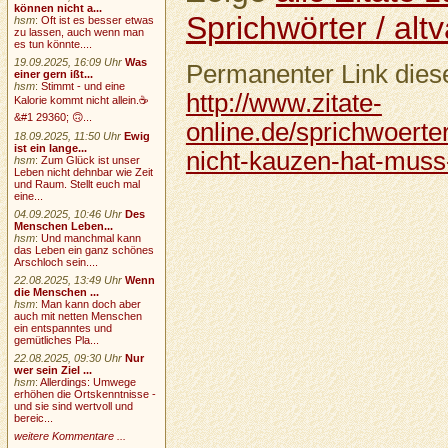
können nicht a...
Sprichwörter / altv
hsm
:
Oft ist es besser etwas
zu lassen, auch wenn man
es tun könnte....
19.09.2025, 16:09 Uhr
Was
Permanenter Link diese
einer gern ißt...
hsm
:
Stimmt - und eine
http://www.zitate-
Kalorie kommt nicht allein.☕
&#1 29360; 🙃...
online.de/sprichwoerte
18.09.2025, 11:50 Uhr
Ewig
ist ein lange...
nicht-kauzen-hat-muss
hsm
:
Zum Glück ist unser
Leben nicht dehnbar wie Zeit
und Raum. Stellt euch mal
eine...
04.09.2025, 10:46 Uhr
Des
Menschen Leben...
hsm
:
Und manchmal kann
das Leben ein ganz schönes
Arschloch sein....
22.08.2025, 13:49 Uhr
Wenn
die Menschen ...
hsm
:
Man kann doch aber
auch mit netten Menschen
ein entspanntes und
gemütliches Pla...
22.08.2025, 09:30 Uhr
Nur
wer sein Ziel ...
hsm
:
Allerdings: Umwege
erhöhen die Ortskenntnisse -
und sie sind wertvoll und
bereic...
weitere Kommentare ...