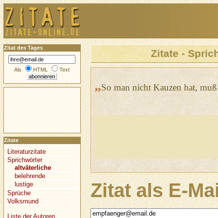
Zitat des Tages
Zitate - Spric
Als
HTML
Text
„
So man nicht Kauzen hat, muß
Zitate
Literaturzitate
Sprichwörter
altväterliche
belehrende
Zitat als E-Ma
lustige
Sprüche
Volksmund
Liste der Autoren