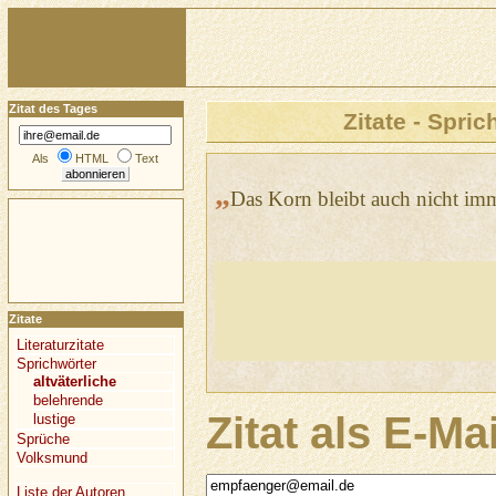
Zitat des Tages
Zitate - Spric
Als
HTML
Text
„
Das Korn bleibt auch nicht im
Zitate
Literaturzitate
Sprichwörter
altväterliche
belehrende
Zitat als E-Ma
lustige
Sprüche
Volksmund
Liste der Autoren