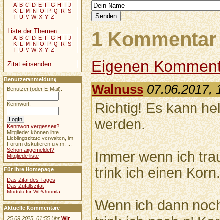
A
B
C
D
E
F
G
H
I
J
K
L
M
N
O
P
Q
R
S
T
U
V
W
X
Y
Z
Liste der Themen
1 Kommentar 
A
B
C
D
E
F
G
H
I
J
K
L
M
N
O
P
Q
R
S
T
U
V
W
X
Y
Z
Eigenen Komment
Zitat einsenden
Benutzeranmeldung
Walnuss
07.06.2017, 
Benutzer (oder E-Mail):
Richtig! Es kann he
Kennwort:
werden.
Kennwort vergessen?
Mitglieder können ihre
Lieblingszitate verwalten, im
Forum diskutieren u.v.m. ...
Schon angemeldet?
Immer wenn ich trau
Mitgliederliste
trink ich einen Korn
Für Ihre Homepage
Das Zitat des Tages
Das Zufallszitat
Module für WP/Joomla
Wenn ich dann noch 
Aktuelle Kommentare
25.09.2025, 01:55 Uhr
Wir