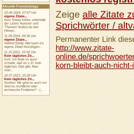
Aktuelle Forenbeiträge
Zeige
alle Zitate
20.09.2024, 07:07 Uhr
eigene Zitate...
hsm
: Etwas höher, unterhalb
Sprichwörter / altv
der Listen 'Autoren' und
'Themen' findest du den
Hinwei...
11.09.2024, 09:36 Uhr
Permanenter Link diese
eigene Zitate...
Helmut König
: Wie kann ich
http://www.zitate-
eigene Zitate hinzufügen...
11.10.2021, 10:56 Uhr
online.de/sprichwoerter
Kein tägliches Zit...
hsm
: Ich finde es auch
schade, daß es z.Zt. kein
korn-bleibt-auch-nicht
tägliches Zitat gibt. Aber
man...
20.07.2021, 15:28 Uhr
Kein tägliches Zit...
Norbert
: Mir geht es auch so!
Sind es rechtliche oder
technische Probleme? :-(...