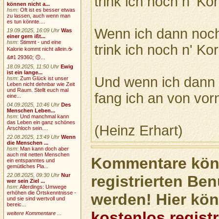
trink ich noch n' Kor
können nicht a...
hsm
:
Oft ist es besser etwas
zu lassen, auch wenn man
es tun könnte....
Wenn ich dann noch 
19.09.2025, 16:09 Uhr
Was
einer gern ißt...
hsm
:
Stimmt - und eine
trink ich noch n' Kor
Kalorie kommt nicht allein.☕
&#1 29360; 🙃...
18.09.2025, 11:50 Uhr
Ewig
ist ein lange...
Und wenn ich dann n
hsm
:
Zum Glück ist unser
Leben nicht dehnbar wie Zeit
und Raum. Stellt euch mal
fang ich an von vor
eine...
04.09.2025, 10:46 Uhr
Des
Menschen Leben...
hsm
:
Und manchmal kann
das Leben ein ganz schönes
(Heinz Erhart)
Arschloch sein....
22.08.2025, 13:49 Uhr
Wenn
die Menschen ...
hsm
:
Man kann doch aber
auch mit netten Menschen
Kommentare könn
ein entspanntes und
gemütliches Pla...
22.08.2025, 09:30 Uhr
Nur
registrierten Ben
wer sein Ziel ...
hsm
:
Allerdings: Umwege
erhöhen die Ortskenntnisse -
werden! Hier kön
und sie sind wertvoll und
bereic...
kostenlos registr
weitere Kommentare ...