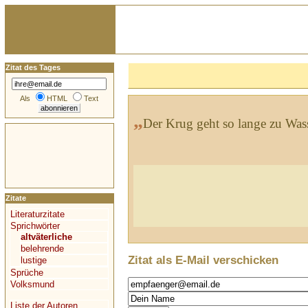
Zitat des Tages
Als
HTML
Text
„
Der Krug geht so lange zu Wasse
Zitate
Literaturzitate
Sprichwörter
altväterliche
belehrende
Zitat als E-Mail verschicken
lustige
Sprüche
Volksmund
Liste der Autoren