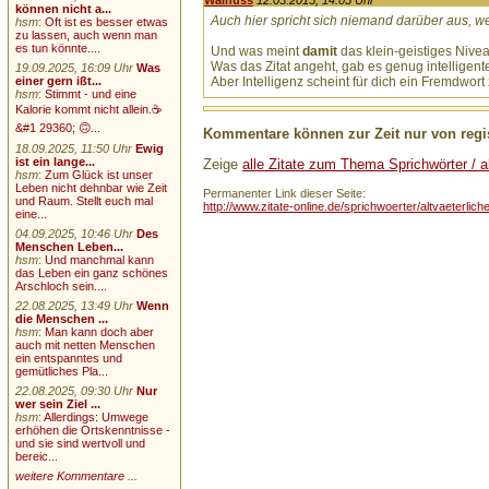
können nicht a...
Auch hier spricht sich niemand darüber aus, w
hsm
:
Oft ist es besser etwas
zu lassen, auch wenn man
es tun könnte....
Und was meint
damit
das klein-geistiges Nive
Was das Zitat angeht, gab es genug intellige
19.09.2025, 16:09 Uhr
Was
einer gern ißt...
Aber Intelligenz scheint für dich ein Fremdwort 
hsm
:
Stimmt - und eine
Kalorie kommt nicht allein.☕
&#1 29360; 🙃...
Kommentare können zur Zeit nur von regis
18.09.2025, 11:50 Uhr
Ewig
ist ein lange...
Zeige
alle Zitate zum Thema Sprichwörter / al
hsm
:
Zum Glück ist unser
Leben nicht dehnbar wie Zeit
Permanenter Link dieser Seite:
und Raum. Stellt euch mal
http://www.zitate-online.de/sprichwoerter/altvaeterlic
eine...
04.09.2025, 10:46 Uhr
Des
Menschen Leben...
hsm
:
Und manchmal kann
das Leben ein ganz schönes
Arschloch sein....
22.08.2025, 13:49 Uhr
Wenn
die Menschen ...
hsm
:
Man kann doch aber
auch mit netten Menschen
ein entspanntes und
gemütliches Pla...
22.08.2025, 09:30 Uhr
Nur
wer sein Ziel ...
hsm
:
Allerdings: Umwege
erhöhen die Ortskenntnisse -
und sie sind wertvoll und
bereic...
weitere Kommentare ...