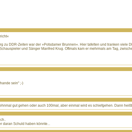
richt«
rg zu DDR-Zeiten war der »Potsdamer Brunnen«. Hier tafelten und tranken viele D
nte Schauspieler und Sänger Manfred Krug. Oftmals kam er mehrmals am Tag, zwisc
hande sein" ;-)
zehnmal gut gehen oder auch 100mal, aber einmal wird es schiefgehen. Dann heißt 
ch..
er daran Schuld haben könnte...