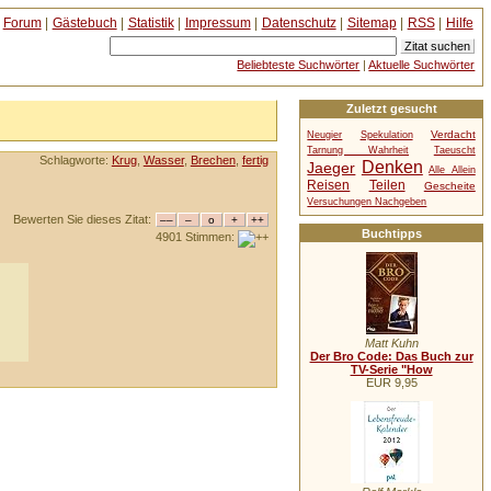
Forum
|
Gästebuch
|
Statistik
|
Impressum
|
Datenschutz
|
Sitemap
|
RSS
|
Hilfe
Beliebteste Suchwörter
|
Aktuelle Suchwörter
Zuletzt gesucht
Verdacht
Neugier
Spekulation
Tarnung Wahrheit
Taeuscht
Schlagworte:
Krug
,
Wasser
,
Brechen
,
fertig
Denken
Jaeger
Alle Allein
Reisen
Teilen
Gescheite
Versuchungen Nachgeben
Bewerten Sie dieses Zitat:
Buchtipps
4901 Stimmen:
Matt Kuhn
Der Bro Code: Das Buch zur
TV-Serie "How
EUR 9,95