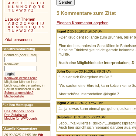
A
B
C
D
E
F
G
H
I
J
K
L
M
N
O
P
Q
R
S
T
U
V
W
X
Y
Z
5 Kommentare zum Zitat
Liste der Themen
Eigenen Kommentar abgeben
A
B
C
D
E
F
G
H
I
J
K
L
M
N
O
P
Q
R
S
T
U
V
W
X
Y
Z
Ingrid Z
25.10.2012, 20:52 Uhr
»Der Krug geht so lange zum Brunnen, bis er b
Zitat einsenden
Eine der bekanntesten Gaststätten in Babelsbe
Benutzeranmeldung
für seine Trinkfestigkeit nicht gerade bekan
mußte.
Benutzer (oder E-Mail):
Auch eine Möglichkeit der Interpredation ;-D
Kennwort:
John Connor
26.10.2012, 00:31 Uhr
"...bis er sich übergeben mußte."
Kennwort vergessen?
Mitglieder können ihre
"Wo saufen eine Ehre ist, kann kotzen keine Sc
Lieblingszitate verwalten, im
Forum diskutieren u.v.m. ...
Schon angemeldet?
Aber schöne Interpretation @Ingrid Z
Mitgliederliste
Ingrid Z
30.10.2012, 17:57 Uhr
Für Ihre Homepage
Ja, ja, etwas kann einmal gut gehen, es kann 
Das Zitat des Tages
Das Zufallszitat
delphilein
11.03.2015, 23:28 Uhr
Module für WP/Joomla
Jepp...."kalkuliertes Risiko?"...umgangssprachli
Auch hier spricht sich niemand darüber aus, w
Aktuelle Kommentare
25.09.2025, 01:55 Uhr
Wir
Walnuss
12.03.2015, 14:05 Uhr