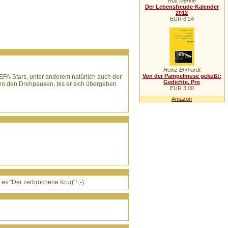
Rolf Merkle
Der Lebensfreude-Kalender
2012
EUR 6,24
Heinz Ehrhardt
Von der Pampelmuse geküßt:
EFA-Stars, unter anderem natürlich auch der
Gedichte, Pro
hen den Drehpausen, bis er sich übergeben
EUR 3,00
Amazon
es "Der zerbrochene Krug"! ;-)