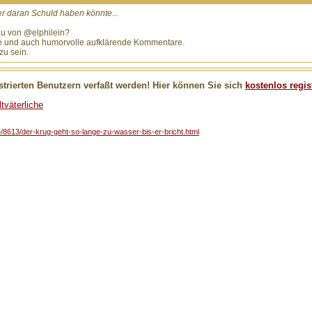
er daran Schuld haben könnte...
au von @elphilein?
nte und auch humorvolle aufklärende Kommentare.
zu sein.
trierten Benutzern verfaßt werden! Hier können Sie sich
kostenlos regis
tväterliche
he/8613/der-krug-geht-so-lange-zu-wasser-bis-er-bricht.html