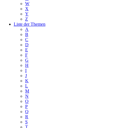
W
X
Y
Z
Liste der Themen
A
B
C
D
E
F
G
H
I
J
K
L
M
N
O
P
Q
R
S
T