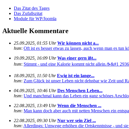
Das Zitat des Tages
Das Zufallszitat
Module für WP/Joomla
Aktuelle Kommentare
25.09.2025, 01:55 Uhr
Wir können nicht a...
hsm
:
Oft ist es besser etwas zu lassen, auch wenn man es tun kö
19.09.2025, 16:09 Uhr
Was einer gern ißt...
hsm
:
Stimmt - und eine Kalorie kommt nicht allein.☕&#1 29360
18.09.2025, 11:50 Uhr
Ewig ist ein lange...
hsm
:
Zum Glück ist unser Leben nicht dehnbar wie Zeit und Rau
04.09.2025, 10:46 Uhr
Des Menschen Leben...
hsm
:
Und manchmal kann das Leben ein ganz schönes Arschloch
22.08.2025, 13:49 Uhr
Wenn die Menschen ...
hsm
:
Man kann doch aber auch mit netten Menschen ein entspan
22.08.2025, 09:30 Uhr
Nur wer sein Ziel ...
hsm
:
Allerdings: Umwege erhöhen die Ortskenntnisse - und sie s