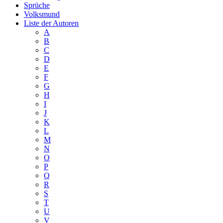
Sprüche
Volksmund
Liste der Autoren
A
B
C
D
E
F
G
H
I
J
K
L
M
N
O
P
Q
R
S
T
U
V