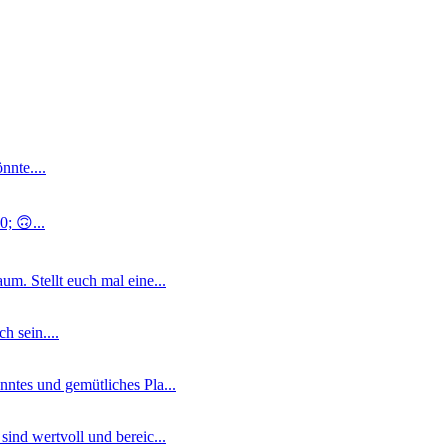
nnte....
; 🙃...
m. Stellt euch mal eine...
 sein....
ntes und gemütliches Pla...
ind wertvoll und bereic...