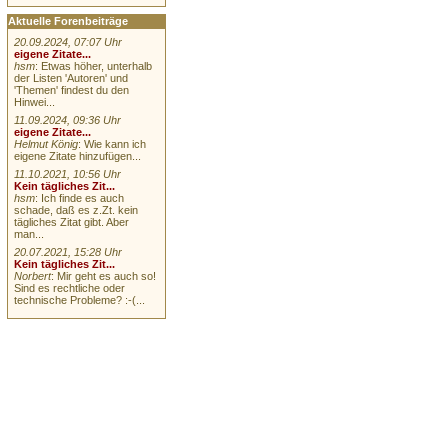
Aktuelle Forenbeiträge
20.09.2024, 07:07 Uhr
eigene Zitate...
hsm
: Etwas höher, unterhalb
der Listen 'Autoren' und
'Themen' findest du den
Hinwei...
11.09.2024, 09:36 Uhr
eigene Zitate...
Helmut König
: Wie kann ich
eigene Zitate hinzufügen...
11.10.2021, 10:56 Uhr
Kein tägliches Zit...
hsm
: Ich finde es auch
schade, daß es z.Zt. kein
tägliches Zitat gibt. Aber
man...
20.07.2021, 15:28 Uhr
Kein tägliches Zit...
Norbert
: Mir geht es auch so!
Sind es rechtliche oder
technische Probleme? :-(...