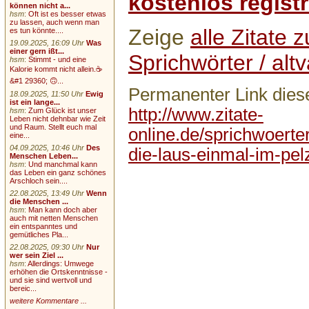
kostenlos registr
können nicht a...
hsm
:
Oft ist es besser etwas
zu lassen, auch wenn man
Zeige
alle Zitate
es tun könnte....
19.09.2025, 16:09 Uhr
Was
einer gern ißt...
Sprichwörter / altv
hsm
:
Stimmt - und eine
Kalorie kommt nicht allein.☕
&#1 29360; 🙃...
Permanenter Link diese
18.09.2025, 11:50 Uhr
Ewig
ist ein lange...
http://www.zitate-
hsm
:
Zum Glück ist unser
Leben nicht dehnbar wie Zeit
und Raum. Stellt euch mal
online.de/sprichwoerte
eine...
04.09.2025, 10:46 Uhr
Des
die-laus-einmal-im-pelz
Menschen Leben...
hsm
:
Und manchmal kann
das Leben ein ganz schönes
Arschloch sein....
22.08.2025, 13:49 Uhr
Wenn
die Menschen ...
hsm
:
Man kann doch aber
auch mit netten Menschen
ein entspanntes und
gemütliches Pla...
22.08.2025, 09:30 Uhr
Nur
wer sein Ziel ...
hsm
:
Allerdings: Umwege
erhöhen die Ortskenntnisse -
und sie sind wertvoll und
bereic...
weitere Kommentare ...