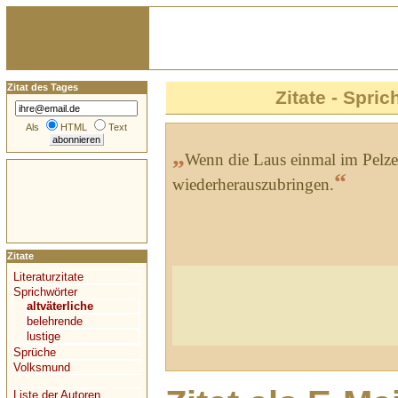
Zitat des Tages
Zitate - Spric
Als
HTML
Text
„
Wenn die Laus einmal im Pelze s
“
wiederherauszubringen.
Zitate
Literaturzitate
Sprichwörter
altväterliche
belehrende
lustige
Sprüche
Volksmund
Liste der Autoren