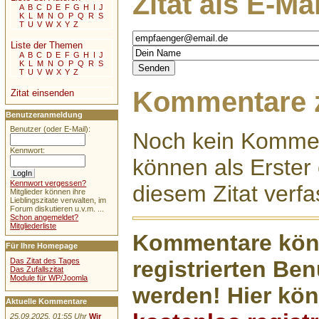
Zitat als E-Ma
A
B
C
D
E
F
G
H
I
J
K
L
M
N
O
P
Q
R
S
T
U
V
W
X
Y
Z
Liste der Themen
A
B
C
D
E
F
G
H
I
J
K
L
M
N
O
P
Q
R
S
T
U
V
W
X
Y
Z
Kommentare z
Zitat einsenden
Benutzeranmeldung
Benutzer (oder E-Mail):
Noch kein Kommen
Kennwort:
können als Erste
Kennwort vergessen?
diesem Zitat verfa
Mitglieder können ihre
Lieblingszitate verwalten, im
Forum diskutieren u.v.m. ...
Schon angemeldet?
Mitgliederliste
Kommentare könn
Für Ihre Homepage
registrierten Ben
Das Zitat des Tages
Das Zufallszitat
Module für WP/Joomla
werden! Hier kön
Aktuelle Kommentare
25.09.2025, 01:55 Uhr
Wir