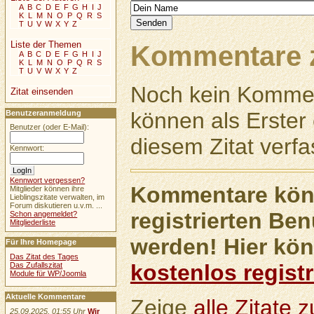
A
B
C
D
E
F
G
H
I
J
K
L
M
N
O
P
Q
R
S
T
U
V
W
X
Y
Z
Liste der Themen
Kommentare z
A
B
C
D
E
F
G
H
I
J
K
L
M
N
O
P
Q
R
S
T
U
V
W
X
Y
Z
Noch kein Kommen
Zitat einsenden
können als Erste
Benutzeranmeldung
Benutzer (oder E-Mail):
diesem Zitat verfa
Kennwort:
Kennwort vergessen?
Kommentare könn
Mitglieder können ihre
Lieblingszitate verwalten, im
Forum diskutieren u.v.m. ...
registrierten Ben
Schon angemeldet?
Mitgliederliste
werden! Hier kön
Für Ihre Homepage
Das Zitat des Tages
kostenlos registr
Das Zufallszitat
Module für WP/Joomla
Aktuelle Kommentare
Zeige
alle Zitate
25.09.2025, 01:55 Uhr
Wir