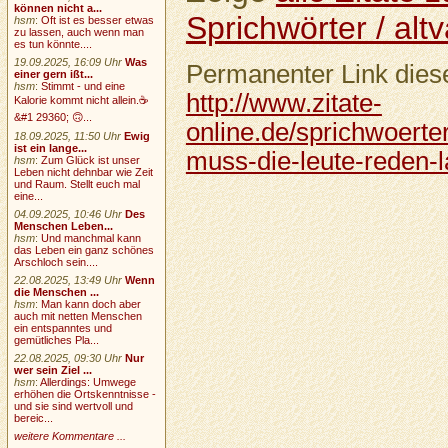
können nicht a...
Sprichwörter / altv
hsm
:
Oft ist es besser etwas
zu lassen, auch wenn man
es tun könnte....
19.09.2025, 16:09 Uhr
Was
Permanenter Link diese
einer gern ißt...
hsm
:
Stimmt - und eine
http://www.zitate-
Kalorie kommt nicht allein.☕
&#1 29360; 🙃...
online.de/sprichwoerte
18.09.2025, 11:50 Uhr
Ewig
ist ein lange...
muss-die-leute-reden-
hsm
:
Zum Glück ist unser
Leben nicht dehnbar wie Zeit
und Raum. Stellt euch mal
eine...
04.09.2025, 10:46 Uhr
Des
Menschen Leben...
hsm
:
Und manchmal kann
das Leben ein ganz schönes
Arschloch sein....
22.08.2025, 13:49 Uhr
Wenn
die Menschen ...
hsm
:
Man kann doch aber
auch mit netten Menschen
ein entspanntes und
gemütliches Pla...
22.08.2025, 09:30 Uhr
Nur
wer sein Ziel ...
hsm
:
Allerdings: Umwege
erhöhen die Ortskenntnisse -
und sie sind wertvoll und
bereic...
weitere Kommentare ...