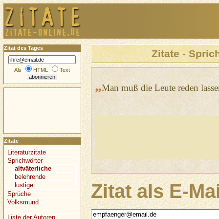
Zitat des Tages
Zitate - Spric
Als
HTML
Text
„
Man muß die Leute reden lassen
Zitate
Literaturzitate
Sprichwörter
altväterliche
belehrende
Zitat als E-Ma
lustige
Sprüche
Volksmund
Liste der Autoren