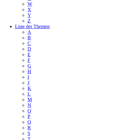
W
X
Y
Z
Liste der Themen
A
B
C
D
E
F
G
H
I
J
K
L
M
N
O
P
Q
R
S
T