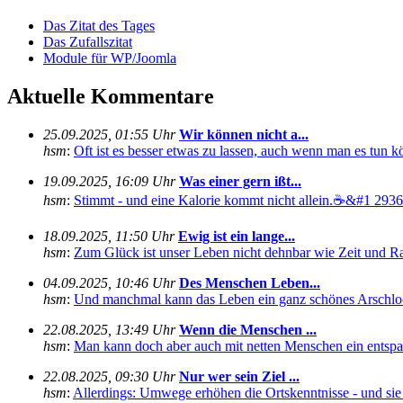
Das Zitat des Tages
Das Zufallszitat
Module für WP/Joomla
Aktuelle Kommentare
25.09.2025, 01:55 Uhr
Wir können nicht a...
hsm
:
Oft ist es besser etwas zu lassen, auch wenn man es tun kö
19.09.2025, 16:09 Uhr
Was einer gern ißt...
hsm
:
Stimmt - und eine Kalorie kommt nicht allein.☕&#1 29360
18.09.2025, 11:50 Uhr
Ewig ist ein lange...
hsm
:
Zum Glück ist unser Leben nicht dehnbar wie Zeit und Rau
04.09.2025, 10:46 Uhr
Des Menschen Leben...
hsm
:
Und manchmal kann das Leben ein ganz schönes Arschloch
22.08.2025, 13:49 Uhr
Wenn die Menschen ...
hsm
:
Man kann doch aber auch mit netten Menschen ein entspan
22.08.2025, 09:30 Uhr
Nur wer sein Ziel ...
hsm
:
Allerdings: Umwege erhöhen die Ortskenntnisse - und sie s