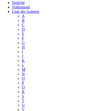
Sprüche
Volksmund
Liste der Autoren
A
B
C
D
E
F
G
H
I
J
K
L
M
N
O
P
Q
R
S
T
U
V