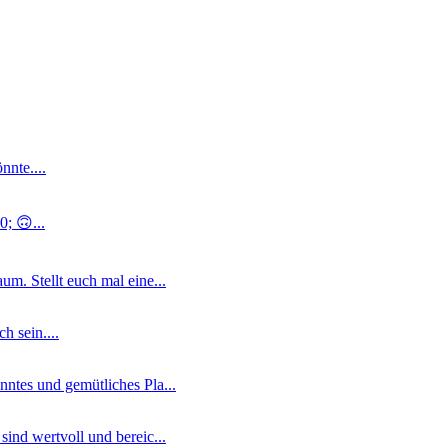
nnte....
; 🙃...
m. Stellt euch mal eine...
 sein....
ntes und gemütliches Pla...
ind wertvoll und bereic...