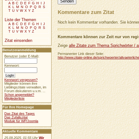
A
B
C
D
E
F
G
H
I
J
K
L
M
N
O
P
Q
R
S
T
U
V
W
X
Y
Z
Kommentare zum Zitat
Liste der Themen
Noch kein Kommentar vorhanden. Sie können 
A
B
C
D
E
F
G
H
I
J
K
L
M
N
O
P
Q
R
S
T
U
V
W
X
Y
Z
Kommentare können zur Zeit nur von regis
Zitat einsenden
Zeige
alle Zitate zum Thema Sprichwörter / al
Benutzeranmeldung
Permanenter Link dieser Seite:
Benutzer (oder E-Mail):
http://www.zitate-online.de/sprichwoerter/altvaeterlic
Kennwort:
Kennwort vergessen?
Mitglieder können ihre
Lieblingszitate verwalten, im
Forum diskutieren u.v.m. ...
Schon angemeldet?
Mitgliederliste
Für Ihre Homepage
Das Zitat des Tages
Das Zufallszitat
Module für WP/Joomla
Aktuelle Kommentare
25.09.2025, 01:55 Uhr
Wir