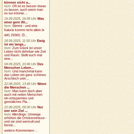
können nicht a...
hsm
:
Oft ist es besser etwas
zu lassen, auch wenn man
es tun könnte....
19.09.2025, 16:09 Uhr
Was
einer gern ißt...
hsm
:
Stimmt - und eine
Kalorie kommt nicht allein.☕
&#1 29360; 🙃...
18.09.2025, 11:50 Uhr
Ewig
ist ein lange...
hsm
:
Zum Glück ist unser
Leben nicht dehnbar wie Zeit
und Raum. Stellt euch mal
eine...
04.09.2025, 10:46 Uhr
Des
Menschen Leben...
hsm
:
Und manchmal kann
das Leben ein ganz schönes
Arschloch sein....
22.08.2025, 13:49 Uhr
Wenn
die Menschen ...
hsm
:
Man kann doch aber
auch mit netten Menschen
ein entspanntes und
gemütliches Pla...
22.08.2025, 09:30 Uhr
Nur
wer sein Ziel ...
hsm
:
Allerdings: Umwege
erhöhen die Ortskenntnisse -
und sie sind wertvoll und
bereic...
weitere Kommentare ...