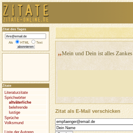
Zitat des Tages
Als
HTML
Text
„
Mein und Dein ist alles Zankes
Zitate
Literaturzitate
Sprichwörter
altväterliche
belehrende
Zitat als E-Mail verschicken
lustige
Sprüche
Volksmund
Liste der Autoren