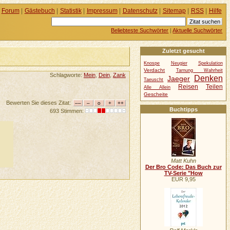
Forum
|
Gästebuch
|
Statistik
|
Impressum
|
Datenschutz
|
Sitemap
|
RSS
|
Hilfe
Beliebteste Suchwörter
|
Aktuelle Suchwörter
Zuletzt gesucht
Knospe
Neugier
Spekulation
Verdacht
Tarnung Wahrheit
Schlagworte:
Mein
,
Dein
,
Zank
Denken
Jaeger
Taeuscht
Reisen
Teilen
Alle Allein
Gescheite
Bewerten Sie dieses Zitat:
Buchtipps
693 Stimmen:
Matt Kuhn
Der Bro Code: Das Buch zur
TV-Serie "How
EUR 9,95