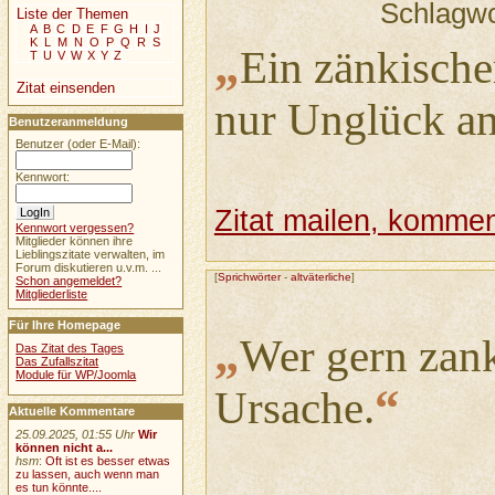
Schlagwo
Liste der Themen
A
B
C
D
E
F
G
H
I
J
K
L
M
N
O
P
Q
R
S
„
Ein zänkische
T
U
V
W
X
Y
Z
Zitat einsenden
nur Unglück an
Benutzeranmeldung
Benutzer (oder E-Mail):
Kennwort:
Zitat mailen, komment
Kennwort vergessen?
Mitglieder können ihre
Lieblingszitate verwalten, im
Forum diskutieren u.v.m. ...
[
Sprichwörter
-
altväterliche
]
Schon angemeldet?
Mitgliederliste
Für Ihre Homepage
„
Wer gern zankt
Das Zitat des Tages
Das Zufallszitat
Module für WP/Joomla
“
Ursache.
Aktuelle Kommentare
25.09.2025, 01:55 Uhr
Wir
können nicht a...
hsm
:
Oft ist es besser etwas
zu lassen, auch wenn man
es tun könnte....