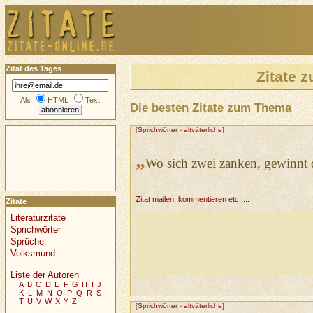
Zitat des Tages
Zitate
Als
HTML
Text
Die besten Zitate zum Thema
[
Sprichwörter
-
altväterliche
]
„
Wo sich zwei zanken, gewinnt d
Zitat mailen, kommentieren etc. ...
Zitate
Literaturzitate
Sprichwörter
Sprüche
Volksmund
Liste der Autoren
A
B
C
D
E
F
G
H
I
J
K
L
M
N
O
P
Q
R
S
T
U
V
W
X
Y
Z
[
Sprichwörter
-
altväterliche
]