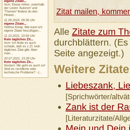
eigene Zitate...
hsm
: Etwas höher, unterhalb
der Listen 'Autoren' und
Zitat mailen, komment
'Themen' findest du den
Hinwei...
11.09.2024, 09:36 Uhr
eigene Zitate...
Helmut König
: Wie kann ich
Alle
Zitate zum T
eigene Zitate hinzufügen...
11.10.2021, 10:56 Uhr
durchblättern. (Es
Kein tägliches Zit...
hsm
: Ich finde es auch
schade, daß es z.Zt. kein
tägliches Zitat gibt. Aber
Seite angezeigt.)
man...
20.07.2021, 15:28 Uhr
Kein tägliches Zit...
Weitere Zitate
Norbert
: Mir geht es auch so!
Sind es rechtliche oder
technische Probleme? :-(...
Liebeszank, Lie
[Sprichwörter/altvät
Zank ist der Ra
[Literaturzitate/All
Mein und Dein i