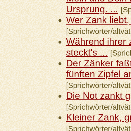
Ursprung. ...
[Sp
Wer Zank liebt, 
[Sprichwörter/altvät
Während ihrer 
steckt's ...
[Spric
Der Zänker faß
fünften Zipfel a
[Sprichwörter/altvät
Die Not zankt ge
[Sprichwörter/altvät
Kleiner Zank, g
[Sprichwörter/altvät