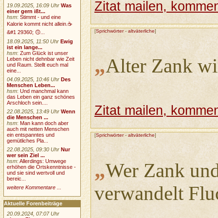
Zitat mailen, komment
19.09.2025, 16:09 Uhr
Was
einer gern ißt...
hsm
:
Stimmt - und eine
Kalorie kommt nicht allein.☕
[
Sprichwörter
-
altväterliche
]
&#1 29360; 🙃...
18.09.2025, 11:50 Uhr
Ewig
ist ein lange...
hsm
:
Zum Glück ist unser
„
Alter Zank wir
Leben nicht dehnbar wie Zeit
und Raum. Stellt euch mal
eine...
04.09.2025, 10:46 Uhr
Des
Menschen Leben...
hsm
:
Und manchmal kann
das Leben ein ganz schönes
Arschloch sein....
Zitat mailen, komment
22.08.2025, 13:49 Uhr
Wenn
die Menschen ...
hsm
:
Man kann doch aber
auch mit netten Menschen
ein entspanntes und
[
Sprichwörter
-
altväterliche
]
gemütliches Pla...
22.08.2025, 09:30 Uhr
Nur
wer sein Ziel ...
„
hsm
:
Allerdings: Umwege
Wer Zank und 
erhöhen die Ortskenntnisse -
und sie sind wertvoll und
bereic...
verwandelt Flu
weitere Kommentare ...
Aktuelle Forenbeiträge
20.09.2024, 07:07 Uhr