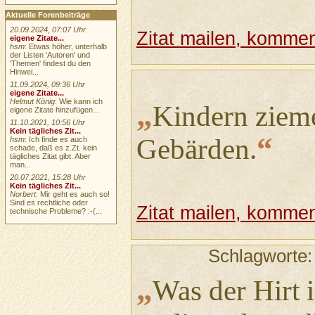
Aktuelle Forenbeiträge
20.09.2024, 07:07 Uhr
Zitat mailen, komment
eigene Zitate...
hsm
: Etwas höher, unterhalb
der Listen 'Autoren' und
'Themen' findest du den
Hinwei...
11.09.2024, 09:36 Uhr
eigene Zitate...
Helmut König
: Wie kann ich
„
Kindern ziem
eigene Zitate hinzufügen...
11.10.2021, 10:56 Uhr
Kein tägliches Zit...
“
Gebärden.
hsm
: Ich finde es auch
schade, daß es z.Zt. kein
tägliches Zitat gibt. Aber
man...
20.07.2021, 15:28 Uhr
Kein tägliches Zit...
Norbert
: Mir geht es auch so!
Sind es rechtliche oder
Zitat mailen, komment
technische Probleme? :-(...
Schlagworte
„
Was der Hirt 