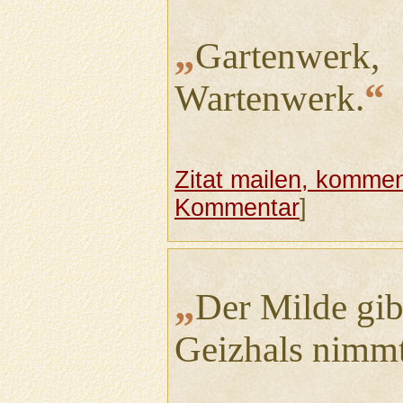
„
Gartenwerk,
“
Wartenwerk.
Zitat mailen, komment
Kommentar
]
„
Der Milde gibt
Geizhals nimmt