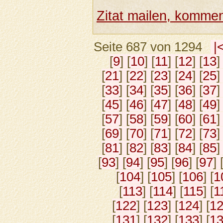
Zitat mailen, komment
Seite 687 von 1294
|
[
9
] [
10
] [
11
] [
12
] [
13
]
[
21
] [
22
] [
23
] [
24
] [
25
]
[
33
] [
34
] [
35
] [
36
] [
37
]
[
45
] [
46
] [
47
] [
48
] [
49
]
[
57
] [
58
] [
59
] [
60
] [
61
]
[
69
] [
70
] [
71
] [
72
] [
73
]
[
81
] [
82
] [
83
] [
84
] [
85
]
[
93
] [
94
] [
95
] [
96
] [
97
] 
[
104
] [
105
] [
106
] [
1
[
113
] [
114
] [
115
] [
1
[
122
] [
123
] [
124
] [
1
[
131
] [
132
] [
133
] [
1