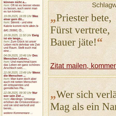
können nicht a...
Schlagw
hsm
:
Oft ist es besser etwas
zu lassen, auch wenn man
es tun könnte....
„
Priester bete,
19.09.2025, 16:09 Uhr
Was
einer gern ißt...
hsm
:
Stimmt - und eine
Fürst vertrete,
Kalorie kommt nicht allein.☕
&#1 29360; 🙃...
18.09.2025, 11:50 Uhr
Ewig
“
Bauer jäte!
ist ein lange...
hsm
:
Zum Glück ist unser
Leben nicht dehnbar wie Zeit
und Raum. Stellt euch mal
eine...
04.09.2025, 10:46 Uhr
Des
Menschen Leben...
hsm
:
Und manchmal kann
Zitat mailen, komment
das Leben ein ganz schönes
Arschloch sein....
22.08.2025, 13:49 Uhr
Wenn
die Menschen ...
hsm
:
Man kann doch aber
auch mit netten Menschen
ein entspanntes und
gemütliches Pla...
„
Wer sich verl
22.08.2025, 09:30 Uhr
Nur
wer sein Ziel ...
hsm
:
Allerdings: Umwege
erhöhen die Ortskenntnisse -
Mag als ein Nar
und sie sind wertvoll und
bereic...
weitere Kommentare ...