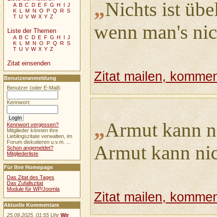
„
Nichts ist übe
A
B
C
D
E
F
G
H
I
J
K
L
M
N
O
P
Q
R
S
T
U
V
W
X
Y
Z
wenn man's nic
Liste der Themen
A
B
C
D
E
F
G
H
I
J
K
L
M
N
O
P
Q
R
S
T
U
V
W
X
Y
Z
Zitat einsenden
Zitat mailen, komment
Benutzeranmeldung
Benutzer (oder E-Mail):
Kennwort:
„
Armut kann ni
Kennwort vergessen?
Mitglieder können ihre
Lieblingszitate verwalten, im
Forum diskutieren u.v.m. ...
Armut kann nic
Schon angemeldet?
Mitgliederliste
Für Ihre Homepage
Das Zitat des Tages
Das Zufallszitat
Module für WP/Joomla
Zitat mailen, komment
Aktuelle Kommentare
25.09.2025, 01:55 Uhr
Wir