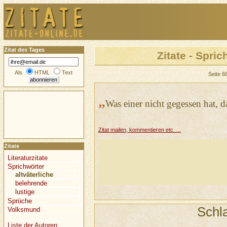
Zitat des Tages
Zitate - Spric
Als
HTML
Text
Seite 
„
Was einer nicht gegessen hat, d
Zitat mailen, kommentieren etc. ...
Zitate
Literaturzitate
Sprichwörter
altväterliche
belehrende
lustige
Sprüche
Schl
Volksmund
Liste der Autoren