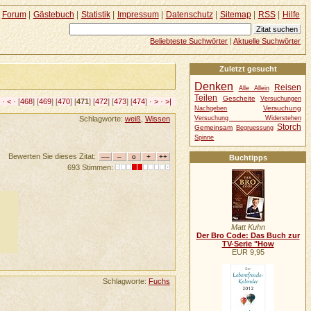
Forum
|
Gästebuch
|
Statistik
|
Impressum
|
Datenschutz
|
Sitemap
|
RSS
|
Hilfe
Beliebteste Suchwörter
|
Aktuelle Suchwörter
Zuletzt gesucht
Denken
Reisen
Alle Allein
Teilen
Gescheite
Versuchungen
<
·
<
· [
468
] [
469
] [
470
] [
471
] [
472
] [
473
] [
474
] ·
>
·
>|
Versuchung
Nachgeben
Versuchung Widerstehen
Schlagworte:
weiß
,
Wissen
Storch
Gemeinsam
Begruessung
Spinne
Bewerten Sie dieses Zitat:
Buchtipps
693 Stimmen:
Matt Kuhn
Der Bro Code: Das Buch zur
TV-Serie "How
EUR 9,95
Schlagworte:
Fuchs