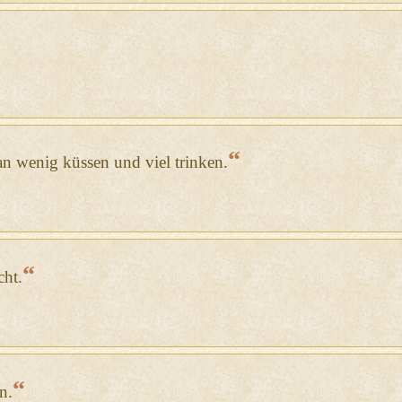
“
n wenig küssen und viel trinken.
“
cht.
“
n.