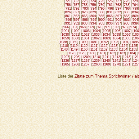
[
721
] [
722
] [
723
] [
724
] [
725
] [
726
] [
727
] [
728
] [
729
]
[
756
] [
757
] [
758
] [
759
] [
760
] [
761
] [
762
] [
763
] [
764
]
[
791
] [
792
] [
793
] [
794
] [
795
] [
796
] [
797
] [
798
] [
799
]
[
826
] [
827
] [
828
] [
829
] [
830
] [
831
] [
832
] [
833
] [
834
]
[
861
] [
862
] [
863
] [
864
] [
865
] [
866
] [
867
] [
868
] [
869
]
[
896
] [
897
] [
898
] [
899
] [
900
] [
901
] [
902
] [
903
] [
904
]
[
931
] [
932
] [
933
] [
934
] [
935
] [
936
] [
937
] [
938
] [
939
]
[
966
] [
967
] [
968
] [
969
] [
970
] [
971
] [
972
] [
973
] [
974
] [
[
1001
] [
1002
] [
1003
] [
1004
] [
1005
] [
1006
] [
1007
] [
100
[
1030
] [
1031
] [
1032
] [
1033
] [
1034
] [
1035
] [
1036
] [
103
[
1059
] [
1060
] [
1061
] [
1062
] [
1063
] [
1064
] [
1065
] [
106
[
1088
] [
1089
] [
1090
] [
1091
] [
1092
] [
1093
] [
1094
] [
1095
[
1118
] [
1119
] [
1120
] [
1121
] [
1122
] [
1123
] [
1124
] [
1125
] 
[
1148
] [
1149
] [
1150
] [
1151
] [
1152
] [
1153
] [
1154
] [
1155
] 
[
1178
] [
1179
] [
1180
] [
1181
] [
1182
] [
1183
] [
1184
] [
[
1207
] [
1208
] [
1209
] [
1210
] [
1211
] [
1212
] [
1213
] [
121
[
1236
] [
1237
] [
1238
] [
1239
] [
1240
] [
1241
] [
1242
] [
124
[
1265
] [
1266
] [
1267
] [
1268
] [
1269
] [
1270
] [
1271
] [
127
Liste der
Zitate zum Thema Sprichwörter / alt