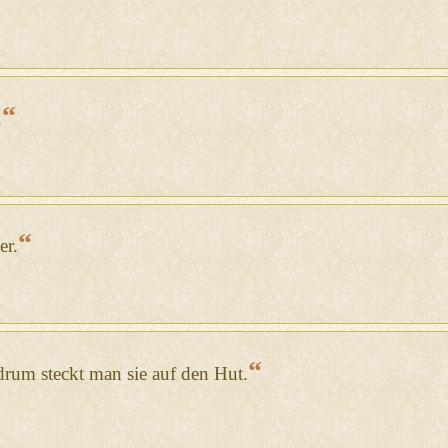
“
.
“
er.
“
 drum steckt man sie auf den Hut.