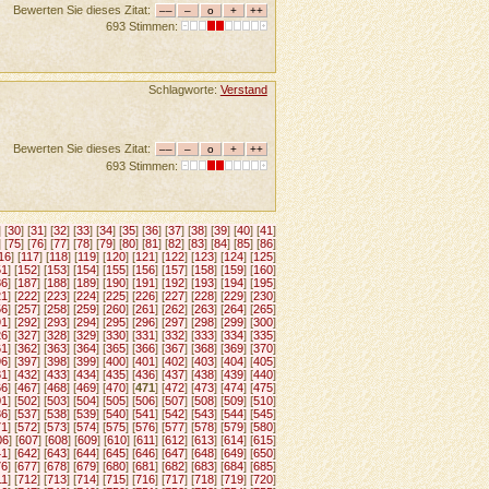
Bewerten Sie dieses Zitat:
693 Stimmen:
Schlagworte:
Verstand
Bewerten Sie dieses Zitat:
693 Stimmen:
] [
30
] [
31
] [
32
] [
33
] [
34
] [
35
] [
36
] [
37
] [
38
] [
39
] [
40
] [
41
]
] [
75
] [
76
] [
77
] [
78
] [
79
] [
80
] [
81
] [
82
] [
83
] [
84
] [
85
] [
86
]
16
] [
117
] [
118
] [
119
] [
120
] [
121
] [
122
] [
123
] [
124
] [
125
]
51
] [
152
] [
153
] [
154
] [
155
] [
156
] [
157
] [
158
] [
159
] [
160
]
86
] [
187
] [
188
] [
189
] [
190
] [
191
] [
192
] [
193
] [
194
] [
195
]
21
] [
222
] [
223
] [
224
] [
225
] [
226
] [
227
] [
228
] [
229
] [
230
]
56
] [
257
] [
258
] [
259
] [
260
] [
261
] [
262
] [
263
] [
264
] [
265
]
91
] [
292
] [
293
] [
294
] [
295
] [
296
] [
297
] [
298
] [
299
] [
300
]
26
] [
327
] [
328
] [
329
] [
330
] [
331
] [
332
] [
333
] [
334
] [
335
]
61
] [
362
] [
363
] [
364
] [
365
] [
366
] [
367
] [
368
] [
369
] [
370
]
96
] [
397
] [
398
] [
399
] [
400
] [
401
] [
402
] [
403
] [
404
] [
405
]
31
] [
432
] [
433
] [
434
] [
435
] [
436
] [
437
] [
438
] [
439
] [
440
]
66
] [
467
] [
468
] [
469
] [
470
] [
471
] [
472
] [
473
] [
474
] [
475
]
01
] [
502
] [
503
] [
504
] [
505
] [
506
] [
507
] [
508
] [
509
] [
510
]
36
] [
537
] [
538
] [
539
] [
540
] [
541
] [
542
] [
543
] [
544
] [
545
]
71
] [
572
] [
573
] [
574
] [
575
] [
576
] [
577
] [
578
] [
579
] [
580
]
06
] [
607
] [
608
] [
609
] [
610
] [
611
] [
612
] [
613
] [
614
] [
615
]
41
] [
642
] [
643
] [
644
] [
645
] [
646
] [
647
] [
648
] [
649
] [
650
]
76
] [
677
] [
678
] [
679
] [
680
] [
681
] [
682
] [
683
] [
684
] [
685
]
11
] [
712
] [
713
] [
714
] [
715
] [
716
] [
717
] [
718
] [
719
] [
720
]