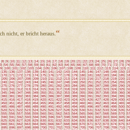
“
ch nicht, er bricht heraus.
 [
8
] [
9
] [
10
] [
11
] [
12
] [
13
] [
14
] [
15
] [
16
] [
17
] [
18
] [
19
] [
20
] [
21
] [
22
] [
23
] [
24
] [
25
] [
26
] [
27
] [
28
] [
29
3
] [
54
] [
55
] [
56
] [
57
] [
58
] [
59
] [
60
] [
61
] [
62
] [
63
] [
64
] [
65
] [
66
] [
67
] [
68
] [
69
] [
70
] [
71
] [
72
] [
73
] [
74
99
] [
100
] [
101
] [
102
] [
103
] [
104
] [
105
] [
106
] [
107
] [
108
] [
109
] [
110
] [
111
] [
112
] [
113
] [
114
] [
115
] [
1
 [
135
] [
136
] [
137
] [
138
] [
139
] [
140
] [
141
] [
142
] [
143
] [
144
] [
145
] [
146
] [
147
] [
148
] [
149
] [
150
] [
1
 [
170
] [
171
] [
172
] [
173
] [
174
] [
175
] [
176
] [
177
] [
178
] [
179
] [
180
] [
181
] [
182
] [
183
] [
184
] [
185
] [
1
 [
205
] [
206
] [
207
] [
208
] [
209
] [
210
] [
211
] [
212
] [
213
] [
214
] [
215
] [
216
] [
217
] [
218
] [
219
] [
220
] [
2
 [
240
] [
241
] [
242
] [
243
] [
244
] [
245
] [
246
] [
247
] [
248
] [
249
] [
250
] [
251
] [
252
] [
253
] [
254
] [
255
] [
2
 [
275
] [
276
] [
277
] [
278
] [
279
] [
280
] [
281
] [
282
] [
283
] [
284
] [
285
] [
286
] [
287
] [
288
] [
289
] [
290
] [
2
 [
310
] [
311
] [
312
] [
313
] [
314
] [
315
] [
316
] [
317
] [
318
] [
319
] [
320
] [
321
] [
322
] [
323
] [
324
] [
325
] [
3
 [
345
] [
346
] [
347
] [
348
] [
349
] [
350
] [
351
] [
352
] [
353
] [
354
] [
355
] [
356
] [
357
] [
358
] [
359
] [
360
] [
3
 [
380
] [
381
] [
382
] [
383
] [
384
] [
385
] [
386
] [
387
] [
388
] [
389
] [
390
] [
391
] [
392
] [
393
] [
394
] [
395
] [
3
 [
415
] [
416
] [
417
] [
418
] [
419
] [
420
] [
421
] [
422
] [
423
] [
424
] [
425
] [
426
] [
427
] [
428
] [
429
] [
430
] [
4
 [
450
] [
451
] [
452
] [
453
] [
454
] [
455
] [
456
] [
457
] [
458
] [
459
] [
460
] [
461
] [
462
] [
463
] [
464
] [
465
] [
4
 [
485
] [
486
] [
487
] [
488
] [
489
] [
490
] [
491
] [
492
] [
493
] [
494
] [
495
] [
496
] [
497
] [
498
] [
499
] [
500
] [
5
 [
520
] [
521
] [
522
] [
523
] [
524
] [
525
] [
526
] [
527
] [
528
] [
529
] [
530
] [
531
] [
532
] [
533
] [
534
] [
535
] [
5
 [
555
] [
556
] [
557
] [
558
] [
559
] [
560
] [
561
] [
562
] [
563
] [
564
] [
565
] [
566
] [
567
] [
568
] [
569
] [
570
] [
5
 [
590
] [
591
] [
592
] [
593
] [
594
] [
595
] [
596
] [
597
] [
598
] [
599
] [
600
] [
601
] [
602
] [
603
] [
604
] [
605
] [
6
 [
625
] [
626
] [
627
] [
628
] [
629
] [
630
] [
631
] [
632
] [
633
] [
634
] [
635
] [
636
] [
637
] [
638
] [
639
] [
640
] [
6
 [
660
] [
661
] [
662
] [
663
] [
664
] [
665
] [
666
] [
667
] [
668
] [
669
] [
670
] [
671
] [
672
] [
673
] [
674
] [
675
] [
6
 [
695
] [
696
] [
697
] [
698
] [
699
] [
700
] [
701
] [
702
] [
703
] [
704
] [
705
] [
706
] [
707
] [
708
] [
709
] [
710
] [
7