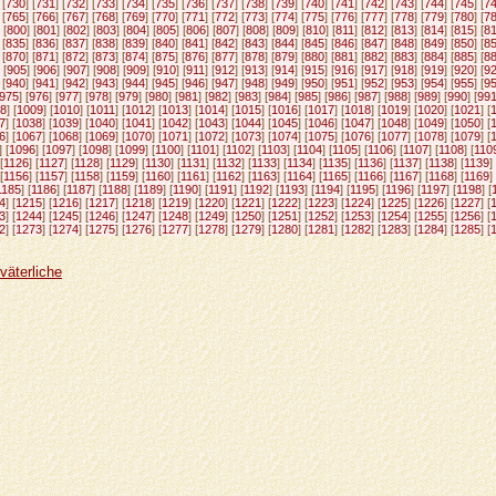
 [
730
] [
731
] [
732
] [
733
] [
734
] [
735
] [
736
] [
737
] [
738
] [
739
] [
740
] [
741
] [
742
] [
743
] [
744
] [
745
] [
7
 [
765
] [
766
] [
767
] [
768
] [
769
] [
770
] [
771
] [
772
] [
773
] [
774
] [
775
] [
776
] [
777
] [
778
] [
779
] [
780
] [
7
 [
800
] [
801
] [
802
] [
803
] [
804
] [
805
] [
806
] [
807
] [
808
] [
809
] [
810
] [
811
] [
812
] [
813
] [
814
] [
815
] [
8
 [
835
] [
836
] [
837
] [
838
] [
839
] [
840
] [
841
] [
842
] [
843
] [
844
] [
845
] [
846
] [
847
] [
848
] [
849
] [
850
] [
8
 [
870
] [
871
] [
872
] [
873
] [
874
] [
875
] [
876
] [
877
] [
878
] [
879
] [
880
] [
881
] [
882
] [
883
] [
884
] [
885
] [
8
 [
905
] [
906
] [
907
] [
908
] [
909
] [
910
] [
911
] [
912
] [
913
] [
914
] [
915
] [
916
] [
917
] [
918
] [
919
] [
920
] [
9
 [
940
] [
941
] [
942
] [
943
] [
944
] [
945
] [
946
] [
947
] [
948
] [
949
] [
950
] [
951
] [
952
] [
953
] [
954
] [
955
] [
9
975
] [
976
] [
977
] [
978
] [
979
] [
980
] [
981
] [
982
] [
983
] [
984
] [
985
] [
986
] [
987
] [
988
] [
989
] [
990
] [
99
8
] [
1009
] [
1010
] [
1011
] [
1012
] [
1013
] [
1014
] [
1015
] [
1016
] [
1017
] [
1018
] [
1019
] [
1020
] [
1021
] [
7
] [
1038
] [
1039
] [
1040
] [
1041
] [
1042
] [
1043
] [
1044
] [
1045
] [
1046
] [
1047
] [
1048
] [
1049
] [
1050
] [
6
] [
1067
] [
1068
] [
1069
] [
1070
] [
1071
] [
1072
] [
1073
] [
1074
] [
1075
] [
1076
] [
1077
] [
1078
] [
1079
] [
] [
1096
] [
1097
] [
1098
] [
1099
] [
1100
] [
1101
] [
1102
] [
1103
] [
1104
] [
1105
] [
1106
] [
1107
] [
1108
] [
110
[
1126
] [
1127
] [
1128
] [
1129
] [
1130
] [
1131
] [
1132
] [
1133
] [
1134
] [
1135
] [
1136
] [
1137
] [
1138
] [
1139
] 
[
1156
] [
1157
] [
1158
] [
1159
] [
1160
] [
1161
] [
1162
] [
1163
] [
1164
] [
1165
] [
1166
] [
1167
] [
1168
] [
1169
] 
1185
] [
1186
] [
1187
] [
1188
] [
1189
] [
1190
] [
1191
] [
1192
] [
1193
] [
1194
] [
1195
] [
1196
] [
1197
] [
1198
] [
4
] [
1215
] [
1216
] [
1217
] [
1218
] [
1219
] [
1220
] [
1221
] [
1222
] [
1223
] [
1224
] [
1225
] [
1226
] [
1227
] [
3
] [
1244
] [
1245
] [
1246
] [
1247
] [
1248
] [
1249
] [
1250
] [
1251
] [
1252
] [
1253
] [
1254
] [
1255
] [
1256
] [
2
] [
1273
] [
1274
] [
1275
] [
1276
] [
1277
] [
1278
] [
1279
] [
1280
] [
1281
] [
1282
] [
1283
] [
1284
] [
1285
] [
väterliche