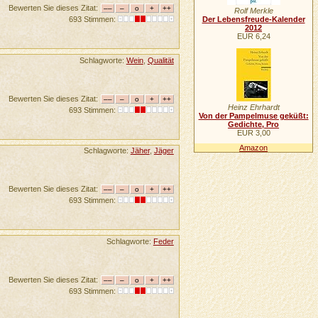
Bewerten Sie dieses Zitat:
Rolf Merkle
693 Stimmen:
Der Lebensfreude-Kalender
2012
EUR 6,24
Schlagworte:
Wein
,
Qualität
Bewerten Sie dieses Zitat:
Heinz Ehrhardt
693 Stimmen:
Von der Pampelmuse geküßt:
Gedichte, Pro
EUR 3,00
Amazon
Schlagworte:
Jäher
,
Jäger
Bewerten Sie dieses Zitat:
693 Stimmen:
Schlagworte:
Feder
Bewerten Sie dieses Zitat:
693 Stimmen: