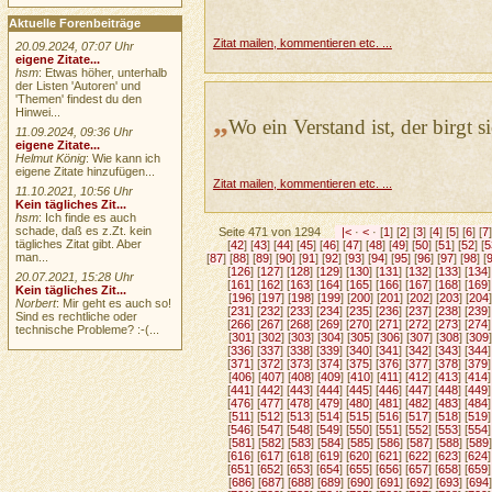
Aktuelle Forenbeiträge
Zitat mailen, kommentieren etc. ...
20.09.2024, 07:07 Uhr
eigene Zitate...
hsm
: Etwas höher, unterhalb
der Listen 'Autoren' und
'Themen' findest du den
Hinwei...
„
Wo ein Verstand ist, der birgt si
11.09.2024, 09:36 Uhr
eigene Zitate...
Helmut König
: Wie kann ich
eigene Zitate hinzufügen...
Zitat mailen, kommentieren etc. ...
11.10.2021, 10:56 Uhr
Kein tägliches Zit...
hsm
: Ich finde es auch
schade, daß es z.Zt. kein
Seite 471 von 1294
|<
·
<
· [
1
] [
2
] [
3
] [
4
] [
5
] [
6
] [
7
]
tägliches Zitat gibt. Aber
[
42
] [
43
] [
44
] [
45
] [
46
] [
47
] [
48
] [
49
] [
50
] [
51
] [
52
] [
5
man...
[
87
] [
88
] [
89
] [
90
] [
91
] [
92
] [
93
] [
94
] [
95
] [
96
] [
97
] [
98
] [
[
126
] [
127
] [
128
] [
129
] [
130
] [
131
] [
132
] [
133
] [
134
]
20.07.2021, 15:28 Uhr
[
161
] [
162
] [
163
] [
164
] [
165
] [
166
] [
167
] [
168
] [
169
]
Kein tägliches Zit...
[
196
] [
197
] [
198
] [
199
] [
200
] [
201
] [
202
] [
203
] [
204
]
Norbert
: Mir geht es auch so!
[
231
] [
232
] [
233
] [
234
] [
235
] [
236
] [
237
] [
238
] [
239
]
Sind es rechtliche oder
[
266
] [
267
] [
268
] [
269
] [
270
] [
271
] [
272
] [
273
] [
274
]
technische Probleme? :-(...
[
301
] [
302
] [
303
] [
304
] [
305
] [
306
] [
307
] [
308
] [
309
]
[
336
] [
337
] [
338
] [
339
] [
340
] [
341
] [
342
] [
343
] [
344
]
[
371
] [
372
] [
373
] [
374
] [
375
] [
376
] [
377
] [
378
] [
379
]
[
406
] [
407
] [
408
] [
409
] [
410
] [
411
] [
412
] [
413
] [
414
]
[
441
] [
442
] [
443
] [
444
] [
445
] [
446
] [
447
] [
448
] [
449
]
[
476
] [
477
] [
478
] [
479
] [
480
] [
481
] [
482
] [
483
] [
484
]
[
511
] [
512
] [
513
] [
514
] [
515
] [
516
] [
517
] [
518
] [
519
]
[
546
] [
547
] [
548
] [
549
] [
550
] [
551
] [
552
] [
553
] [
554
]
[
581
] [
582
] [
583
] [
584
] [
585
] [
586
] [
587
] [
588
] [
589
]
[
616
] [
617
] [
618
] [
619
] [
620
] [
621
] [
622
] [
623
] [
624
]
[
651
] [
652
] [
653
] [
654
] [
655
] [
656
] [
657
] [
658
] [
659
]
[
686
] [
687
] [
688
] [
689
] [
690
] [
691
] [
692
] [
693
] [
694
]