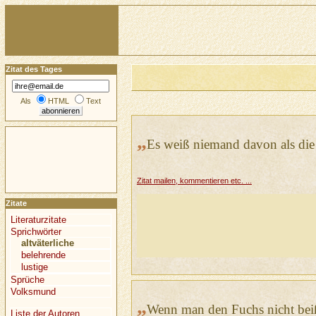
Zitat des Tages
Als
HTML
Text
„
Es weiß niemand davon als die 
Zitat mailen, kommentieren etc. ...
Zitate
Literaturzitate
Sprichwörter
altväterliche
belehrende
lustige
Sprüche
Volksmund
„
Wenn man den Fuchs nicht beiß
Liste der Autoren