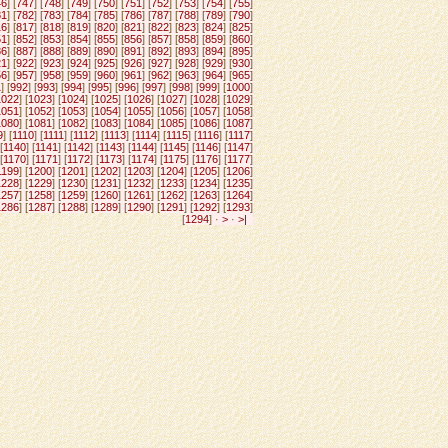
46
] [
747
] [
748
] [
749
] [
750
] [
751
] [
752
] [
753
] [
754
] [
755
]
81
] [
782
] [
783
] [
784
] [
785
] [
786
] [
787
] [
788
] [
789
] [
790
]
16
] [
817
] [
818
] [
819
] [
820
] [
821
] [
822
] [
823
] [
824
] [
825
]
51
] [
852
] [
853
] [
854
] [
855
] [
856
] [
857
] [
858
] [
859
] [
860
]
86
] [
887
] [
888
] [
889
] [
890
] [
891
] [
892
] [
893
] [
894
] [
895
]
21
] [
922
] [
923
] [
924
] [
925
] [
926
] [
927
] [
928
] [
929
] [
930
]
56
] [
957
] [
958
] [
959
] [
960
] [
961
] [
962
] [
963
] [
964
] [
965
]
1
] [
992
] [
993
] [
994
] [
995
] [
996
] [
997
] [
998
] [
999
] [
1000
]
1022
] [
1023
] [
1024
] [
1025
] [
1026
] [
1027
] [
1028
] [
1029
]
1051
] [
1052
] [
1053
] [
1054
] [
1055
] [
1056
] [
1057
] [
1058
]
1080
] [
1081
] [
1082
] [
1083
] [
1084
] [
1085
] [
1086
] [
1087
]
9
] [
1110
] [
1111
] [
1112
] [
1113
] [
1114
] [
1115
] [
1116
] [
1117
]
[
1140
] [
1141
] [
1142
] [
1143
] [
1144
] [
1145
] [
1146
] [
1147
]
[
1170
] [
1171
] [
1172
] [
1173
] [
1174
] [
1175
] [
1176
] [
1177
]
1199
] [
1200
] [
1201
] [
1202
] [
1203
] [
1204
] [
1205
] [
1206
]
1228
] [
1229
] [
1230
] [
1231
] [
1232
] [
1233
] [
1234
] [
1235
]
1257
] [
1258
] [
1259
] [
1260
] [
1261
] [
1262
] [
1263
] [
1264
]
1286
] [
1287
] [
1288
] [
1289
] [
1290
] [
1291
] [
1292
] [
1293
]
[
1294
] ·
>
·
>|