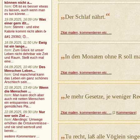
können nicht a...
hsm
:
Oft ist es besser etwas
zu lassen, auch wenn man
„
“
es tun könnte....
Der Schlaf nährt.
19.09.2025, 16:09 Uhr
Was
einer gern ißt...
hsm
:
Stimmt - und eine
Kalorie kommt nicht allein.☕
Zitat mailen, kommentieren etc. ...
&#1 29360; 🙃...
18.09.2025, 11:50 Uhr
Ewig
ist ein lange...
hsm
:
Zum Glück ist unser
„
Leben nicht dehnbar wie Zeit
In den Monaten ohne R soll ma
und Raum. Stellt euch mal
eine...
04.09.2025, 10:46 Uhr
Des
Menschen Leben...
Zitat mailen, kommentieren etc. ...
hsm
:
Und manchmal kann
das Leben ein ganz schönes
Arschloch sein....
22.08.2025, 13:49 Uhr
Wenn
die Menschen ...
„
hsm
:
Man kann doch aber
Je mehr Gesetze, je weniger Re
auch mit netten Menschen
ein entspanntes und
gemütliches Pla...
22.08.2025, 09:30 Uhr
Nur
Zitat mailen, kommentieren etc. ...
[2
Kommentare
]
wer sein Ziel ...
hsm
:
Allerdings: Umwege
erhöhen die Ortskenntnisse -
und sie sind wertvoll und
bereic...
„
Tu recht, laß alle Vöglein singe
weitere Kommentare ...