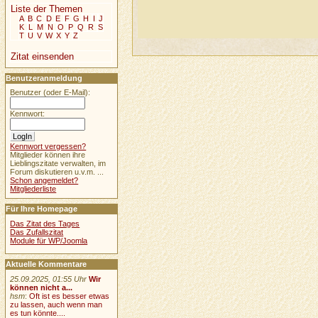
Liste der Themen
A
B
C
D
E
F
G
H
I
J
K
L
M
N
O
P
Q
R
S
T
U
V
W
X
Y
Z
Zitat einsenden
Benutzeranmeldung
Benutzer (oder E-Mail):
Kennwort:
Kennwort vergessen?
Mitglieder können ihre
Lieblingszitate verwalten, im
Forum diskutieren u.v.m. ...
Schon angemeldet?
Mitgliederliste
Für Ihre Homepage
Das Zitat des Tages
Das Zufallszitat
Module für WP/Joomla
Aktuelle Kommentare
25.09.2025, 01:55 Uhr
Wir
können nicht a...
hsm
:
Oft ist es besser etwas
zu lassen, auch wenn man
es tun könnte....