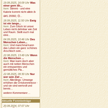
19.09.2025, 16:09 Uhr
Was
einer gern ißt...
hsm
:
Stimmt - und eine
Kalorie kommt nicht allein.☕
&#1 29360; 🙃...
18.09.2025, 11:50 Uhr
Ewig
ist ein lange...
hsm
:
Zum Glück ist unser
Leben nicht dehnbar wie Zeit
und Raum. Stellt euch mal
eine...
04.09.2025, 10:46 Uhr
Des
Menschen Leben...
hsm
:
Und manchmal kann
das Leben ein ganz schönes
Arschloch sein....
22.08.2025, 13:49 Uhr
Wenn
die Menschen ...
hsm
:
Man kann doch aber
auch mit netten Menschen
ein entspanntes und
gemütliches Pla...
22.08.2025, 09:30 Uhr
Nur
wer sein Ziel ...
hsm
:
Allerdings: Umwege
erhöhen die Ortskenntnisse -
und sie sind wertvoll und
bereic...
weitere Kommentare ...
Aktuelle Forenbeiträge
20.09.2024, 07:07 Uhr