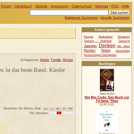
Forum
|
Gästebuch
|
Statistik
|
Impressum
|
Datenschutz
|
Sitemap
|
RSS
|
Hilfe
Beliebteste Suchwörter
|
Aktuelle Suchwörter
Zuletzt gesucht
Verdacht
Neugier
Spekulation
Tarnung Wahrheit
Taeuscht
Denken
Jaeger
Alle Allein
Reisen
Teilen
Gescheite
Versuchungen Nachgeben
Schlagworte:
Kinder
,
Familie
,
Richter
Buchtipps
n ist das beste Band. Kinder
Matt Kuhn
Der Bro Code: Das Buch zur
TV-Serie "How
EUR 9,95
Bewerten Sie dieses Zitat:
792 Stimmen: