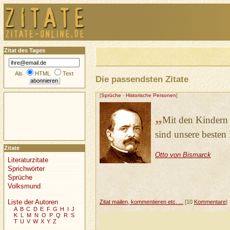
Zitat des Tages
Als
HTML
Text
Die passendsten Zitate
[
Sprüche
-
Historische Personen
]
„
Mit den Kindern 
sind unsere besten 
Zitate
Otto von Bismarck
Literaturzitate
Sprichwörter
Sprüche
Volksmund
Liste der Autoren
Zitat mailen, kommentieren etc. ...
[10
Kommentare
]
A
B
C
D
E
F
G
H
I
J
K
L
M
N
O
P
Q
R
S
T
U
V
W
X
Y
Z