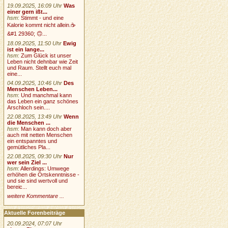
19.09.2025, 16:09 Uhr
Was
einer gern ißt...
hsm
:
Stimmt - und eine
Kalorie kommt nicht allein.☕
&#1 29360; 🙃...
18.09.2025, 11:50 Uhr
Ewig
ist ein lange...
hsm
:
Zum Glück ist unser
Leben nicht dehnbar wie Zeit
und Raum. Stellt euch mal
eine...
04.09.2025, 10:46 Uhr
Des
Menschen Leben...
hsm
:
Und manchmal kann
das Leben ein ganz schönes
Arschloch sein....
22.08.2025, 13:49 Uhr
Wenn
die Menschen ...
hsm
:
Man kann doch aber
auch mit netten Menschen
ein entspanntes und
gemütliches Pla...
22.08.2025, 09:30 Uhr
Nur
wer sein Ziel ...
hsm
:
Allerdings: Umwege
erhöhen die Ortskenntnisse -
und sie sind wertvoll und
bereic...
weitere Kommentare ...
Aktuelle Forenbeiträge
20.09.2024, 07:07 Uhr