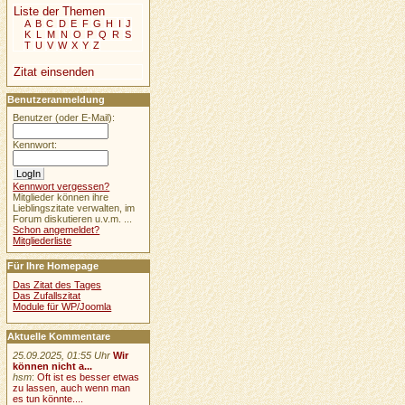
Liste der Themen
A
B
C
D
E
F
G
H
I
J
K
L
M
N
O
P
Q
R
S
T
U
V
W
X
Y
Z
Zitat einsenden
Benutzeranmeldung
Benutzer (oder E-Mail):
Kennwort:
Kennwort vergessen?
Mitglieder können ihre
Lieblingszitate verwalten, im
Forum diskutieren u.v.m. ...
Schon angemeldet?
Mitgliederliste
Für Ihre Homepage
Das Zitat des Tages
Das Zufallszitat
Module für WP/Joomla
Aktuelle Kommentare
25.09.2025, 01:55 Uhr
Wir
können nicht a...
hsm
:
Oft ist es besser etwas
zu lassen, auch wenn man
es tun könnte....