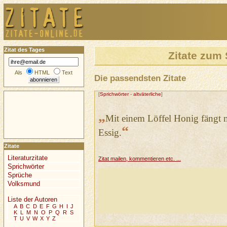
Zitat des Tages
Zitate zum
Als
HTML
Text
Die passendsten Zitate
[
Sprichwörter
-
altväterliche
]
„
Mit einem Löffel Honig fängt 
“
Essig.
Zitate
Literaturzitate
Zitat mailen, kommentieren etc. ...
Sprichwörter
Sprüche
Volksmund
Liste der Autoren
A
B
C
D
E
F
G
H
I
J
K
L
M
N
O
P
Q
R
S
T
U
V
W
X
Y
Z