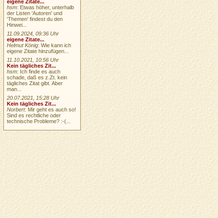
eigene Zitate...
hsm
: Etwas höher, unterhalb
der Listen 'Autoren' und
'Themen' findest du den
Hinwei...
11.09.2024, 09:36 Uhr
eigene Zitate...
Helmut König
: Wie kann ich
eigene Zitate hinzufügen...
11.10.2021, 10:56 Uhr
Kein tägliches Zit...
hsm
: Ich finde es auch
schade, daß es z.Zt. kein
tägliches Zitat gibt. Aber
man...
20.07.2021, 15:28 Uhr
Kein tägliches Zit...
Norbert
: Mir geht es auch so!
Sind es rechtliche oder
technische Probleme? :-(...