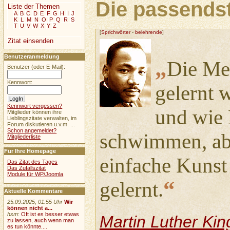
Die passendst
Liste der Themen
A
B
C
D
E
F
G
H
I
J
K
L
M
N
O
P
Q
R
S
T
U
V
W
X
Y
Z
[
Sprichwörter
-
belehrende
]
Zitat einsenden
Benutzeranmeldung
„
Die Me
Benutzer (oder E-Mail):
Kennwort:
gelernt 
Kennwort vergessen?
und wie 
Mitglieder können ihre
Lieblingszitate verwalten, im
Forum diskutieren u.v.m. ...
Schon angemeldet?
schwimmen, abe
Mitgliederliste
Für Ihre Homepage
einfache Kunst 
Das Zitat des Tages
Das Zufallszitat
Module für WP/Joomla
“
gelernt.
Aktuelle Kommentare
25.09.2025, 01:55 Uhr
Wir
können nicht a...
hsm
:
Oft ist es besser etwas
Martin Luther Kin
zu lassen, auch wenn man
es tun könnte....