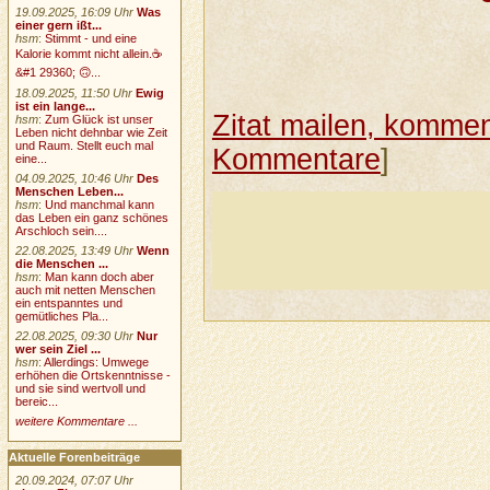
19.09.2025, 16:09 Uhr
Was
einer gern ißt...
hsm
:
Stimmt - und eine
Kalorie kommt nicht allein.☕
&#1 29360; 🙃...
18.09.2025, 11:50 Uhr
Ewig
ist ein lange...
Zitat mailen, komment
hsm
:
Zum Glück ist unser
Leben nicht dehnbar wie Zeit
und Raum. Stellt euch mal
Kommentare
]
eine...
04.09.2025, 10:46 Uhr
Des
Menschen Leben...
hsm
:
Und manchmal kann
das Leben ein ganz schönes
Arschloch sein....
22.08.2025, 13:49 Uhr
Wenn
die Menschen ...
hsm
:
Man kann doch aber
auch mit netten Menschen
ein entspanntes und
gemütliches Pla...
22.08.2025, 09:30 Uhr
Nur
wer sein Ziel ...
hsm
:
Allerdings: Umwege
erhöhen die Ortskenntnisse -
und sie sind wertvoll und
bereic...
weitere Kommentare ...
Aktuelle Forenbeiträge
20.09.2024, 07:07 Uhr