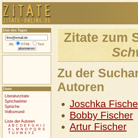
Zitat des Tages
Zitate zum 
Als
HTML
Text
Sch
Zu der Sucha
Autoren
Zitate
Literaturzitate
Joschka Fische
Sprichwörter
Sprüche
Volksmund
Bobby Fischer
Liste der Autoren
Artur Fischer
A
B
C
D
E
F
G
H
I
J
K
L
M
N
O
P
Q
R
S
T
U
V
W
X
Y
Z