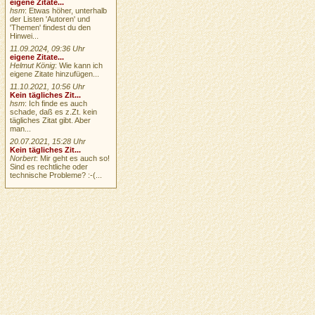
eigene Zitate...
hsm
: Etwas höher, unterhalb
der Listen 'Autoren' und
'Themen' findest du den
Hinwei...
11.09.2024, 09:36 Uhr
eigene Zitate...
Helmut König
: Wie kann ich
eigene Zitate hinzufügen...
11.10.2021, 10:56 Uhr
Kein tägliches Zit...
hsm
: Ich finde es auch
schade, daß es z.Zt. kein
tägliches Zitat gibt. Aber
man...
20.07.2021, 15:28 Uhr
Kein tägliches Zit...
Norbert
: Mir geht es auch so!
Sind es rechtliche oder
technische Probleme? :-(...