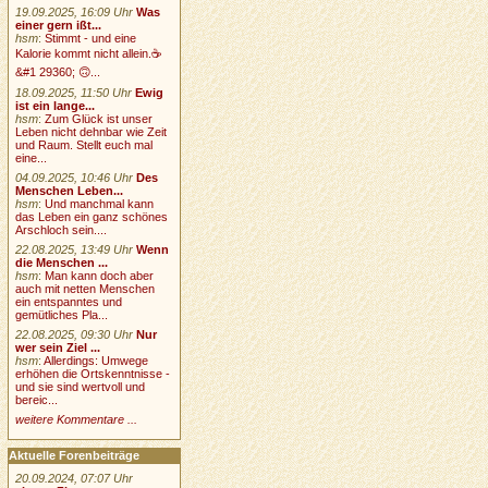
19.09.2025, 16:09 Uhr
Was
einer gern ißt...
hsm
:
Stimmt - und eine
Kalorie kommt nicht allein.☕
&#1 29360; 🙃...
18.09.2025, 11:50 Uhr
Ewig
ist ein lange...
hsm
:
Zum Glück ist unser
Leben nicht dehnbar wie Zeit
und Raum. Stellt euch mal
eine...
04.09.2025, 10:46 Uhr
Des
Menschen Leben...
hsm
:
Und manchmal kann
das Leben ein ganz schönes
Arschloch sein....
22.08.2025, 13:49 Uhr
Wenn
die Menschen ...
hsm
:
Man kann doch aber
auch mit netten Menschen
ein entspanntes und
gemütliches Pla...
22.08.2025, 09:30 Uhr
Nur
wer sein Ziel ...
hsm
:
Allerdings: Umwege
erhöhen die Ortskenntnisse -
und sie sind wertvoll und
bereic...
weitere Kommentare ...
Aktuelle Forenbeiträge
20.09.2024, 07:07 Uhr