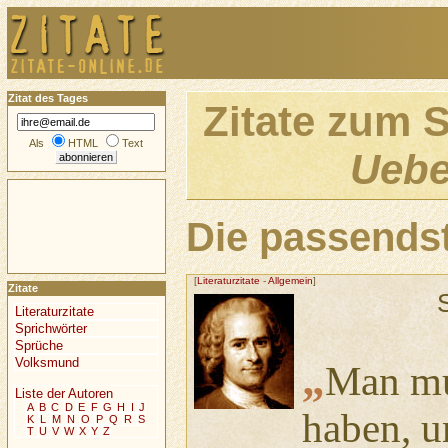
Zitat des Tages
Zitate zum 
Als
HTML
Text
Uebe
Die passendst
[
Literaturzitate
-
Allgemein
]
Zitate
Literaturzitate
Sprichwörter
Sprüche
Volksmund
„
Man mus
Liste der Autoren
A
B
C
D
E
F
G
H
I
J
haben, u
K
L
M
N
O
P
Q
R
S
T
U
V
W
X
Y
Z