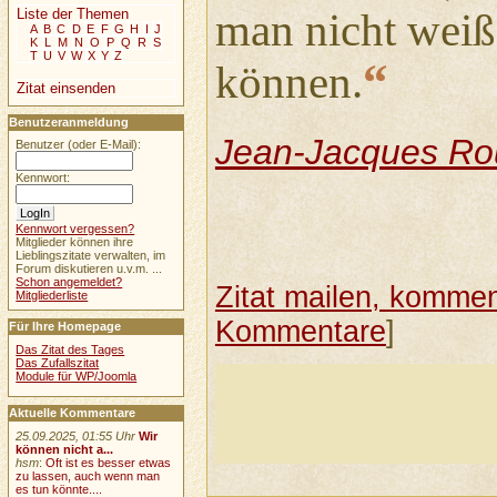
Liste der Themen
man nicht weiß
A
B
C
D
E
F
G
H
I
J
K
L
M
N
O
P
Q
R
S
T
U
V
W
X
Y
Z
“
können.
Zitat einsenden
Benutzeranmeldung
Jean-Jacques Ro
Benutzer (oder E-Mail):
Kennwort:
Kennwort vergessen?
Mitglieder können ihre
Lieblingszitate verwalten, im
Forum diskutieren u.v.m. ...
Schon angemeldet?
Zitat mailen, komment
Mitgliederliste
Kommentare
]
Für Ihre Homepage
Das Zitat des Tages
Das Zufallszitat
Module für WP/Joomla
Aktuelle Kommentare
25.09.2025, 01:55 Uhr
Wir
können nicht a...
hsm
:
Oft ist es besser etwas
zu lassen, auch wenn man
es tun könnte....