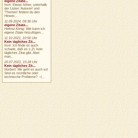
eigene Zitate...
hsm
: Etwas höher, unterhalb
der Listen 'Autoren' und
'Themen' findest du den
Hinwei...
11.09.2024, 09:36 Uhr
eigene Zitate...
Helmut König
: Wie kann ich
eigene Zitate hinzufügen...
11.10.2021, 10:56 Uhr
Kein tägliches Zit...
hsm
: Ich finde es auch
schade, daß es z.Zt. kein
tägliches Zitat gibt. Aber
man...
20.07.2021, 15:28 Uhr
Kein tägliches Zit...
Norbert
: Mir geht es auch so!
Sind es rechtliche oder
technische Probleme? :-(...