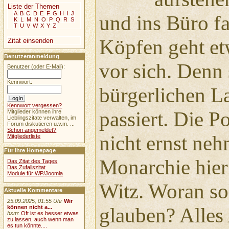
Liste der Themen
A
B
C
D
E
F
G
H
I
J
und ins Büro fa
K
L
M
N
O
P
Q
R
S
T
U
V
W
X
Y
Z
Köpfen geht et
Zitat einsenden
Benutzeranmeldung
vor sich. Denn 
Benutzer (oder E-Mail):
Kennwort:
bürgerlichen L
Kennwort vergessen?
passiert. Die P
Mitglieder können ihre
Lieblingszitate verwalten, im
Forum diskutieren u.v.m. ...
Schon angemeldet?
nicht ernst ne
Mitgliederliste
Für Ihre Homepage
Monarchie hier 
Das Zitat des Tages
Das Zufallszitat
Module für WP/Joomla
Witz. Woran so
Aktuelle Kommentare
25.09.2025, 01:55 Uhr
Wir
können nicht a...
glauben? Alles
hsm
:
Oft ist es besser etwas
zu lassen, auch wenn man
es tun könnte....