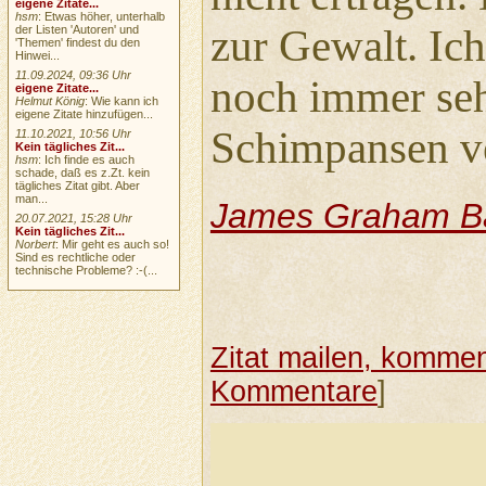
eigene Zitate...
hsm
: Etwas höher, unterhalb
zur Gewalt. Ich
der Listen 'Autoren' und
'Themen' findest du den
Hinwei...
11.09.2024, 09:36 Uhr
noch immer seh
eigene Zitate...
Helmut König
: Wie kann ich
eigene Zitate hinzufügen...
Schimpansen v
11.10.2021, 10:56 Uhr
Kein tägliches Zit...
hsm
: Ich finde es auch
schade, daß es z.Zt. kein
tägliches Zitat gibt. Aber
man...
James Graham Ba
20.07.2021, 15:28 Uhr
Kein tägliches Zit...
Norbert
: Mir geht es auch so!
Sind es rechtliche oder
technische Probleme? :-(...
Zitat mailen, komment
Kommentare
]