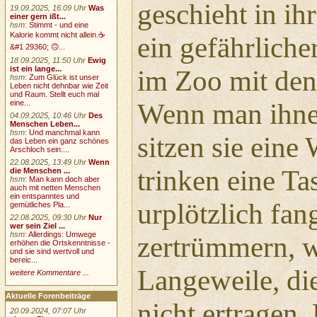
geschieht in ih
19.09.2025, 16:09 Uhr
Was
einer gern ißt...
hsm
:
Stimmt - und eine
Kalorie kommt nicht allein.☕
ein gefährlicher
&#1 29360; 🙃...
18.09.2025, 11:50 Uhr
Ewig
ist ein lange...
im Zoo mit de
hsm
:
Zum Glück ist unser
Leben nicht dehnbar wie Zeit
und Raum. Stellt euch mal
eine...
Wenn man ihnen
04.09.2025, 10:46 Uhr
Des
Menschen Leben...
hsm
:
Und manchmal kann
sitzen sie eine 
das Leben ein ganz schönes
Arschloch sein....
22.08.2025, 13:49 Uhr
Wenn
trinken eine Ta
die Menschen ...
hsm
:
Man kann doch aber
auch mit netten Menschen
ein entspanntes und
urplötzlich fang
gemütliches Pla...
22.08.2025, 09:30 Uhr
Nur
wer sein Ziel ...
hsm
:
Allerdings: Umwege
zertrümmern, we
erhöhen die Ortskenntnisse -
und sie sind wertvoll und
bereic...
Langeweile, die
weitere Kommentare ...
Aktuelle Forenbeiträge
nicht ertragen. 
20.09.2024, 07:07 Uhr