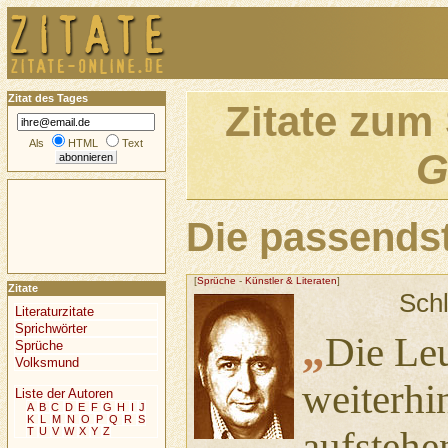
Zitat des Tages
Zitate zum
Als
HTML
Text
G
Die passendst
[
Sprüche
-
Künstler & Literaten
]
Zitate
Sch
Literaturzitate
Sprichwörter
„
Die Le
Sprüche
Volksmund
weiterhi
Liste der Autoren
A
B
C
D
E
F
G
H
I
J
K
L
M
N
O
P
Q
R
S
aufstehe
T
U
V
W
X
Y
Z