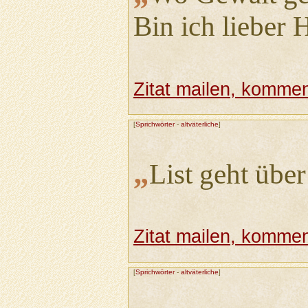
Bin ich lieber 
Zitat mailen, komment
[
Sprichwörter
-
altväterliche
]
„
List geht übe
Zitat mailen, komment
[
Sprichwörter
-
altväterliche
]