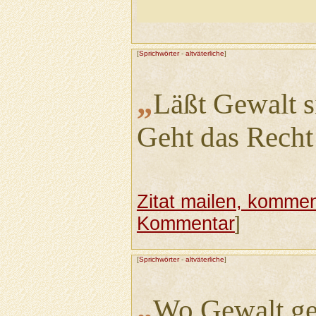
[
Sprichwörter
-
altväterliche
]
„
Läßt Gewalt s
Geht das Recht
Zitat mailen, komment
Kommentar
]
[
Sprichwörter
-
altväterliche
]
„
Wo Gewalt ge