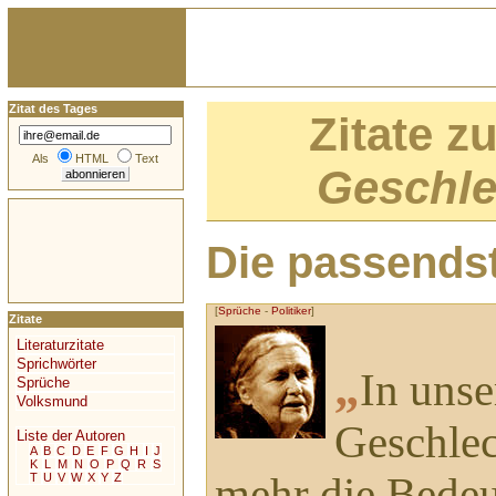
Zitat des Tages
Zitate z
Als
HTML
Text
Geschle
Die passendst
[
Sprüche
-
Politiker
]
Zitate
Literaturzitate
Sprichwörter
„
In unse
Sprüche
Volksmund
Geschlec
Liste der Autoren
A
B
C
D
E
F
G
H
I
J
K
L
M
N
O
P
Q
R
S
mehr die Bedeu
T
U
V
W
X
Y
Z