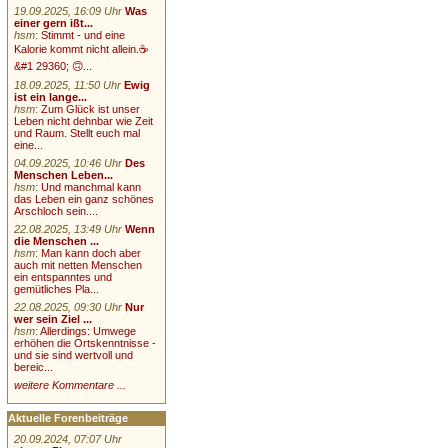
19.09.2025, 16:09 Uhr
Was
einer gern ißt...
hsm
:
Stimmt - und eine
Kalorie kommt nicht allein.☕
&#1 29360; 🙃...
18.09.2025, 11:50 Uhr
Ewig
ist ein lange...
hsm
:
Zum Glück ist unser
Leben nicht dehnbar wie Zeit
und Raum. Stellt euch mal
eine...
04.09.2025, 10:46 Uhr
Des
Menschen Leben...
hsm
:
Und manchmal kann
das Leben ein ganz schönes
Arschloch sein....
22.08.2025, 13:49 Uhr
Wenn
die Menschen ...
hsm
:
Man kann doch aber
auch mit netten Menschen
ein entspanntes und
gemütliches Pla...
22.08.2025, 09:30 Uhr
Nur
wer sein Ziel ...
hsm
:
Allerdings: Umwege
erhöhen die Ortskenntnisse -
und sie sind wertvoll und
bereic...
weitere Kommentare ...
Aktuelle Forenbeiträge
20.09.2024, 07:07 Uhr