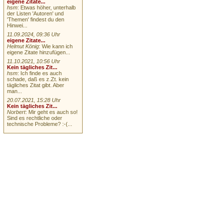
eigene Zitate...
hsm
: Etwas höher, unterhalb
der Listen 'Autoren' und
'Themen' findest du den
Hinwei...
11.09.2024, 09:36 Uhr
eigene Zitate...
Helmut König
: Wie kann ich
eigene Zitate hinzufügen...
11.10.2021, 10:56 Uhr
Kein tägliches Zit...
hsm
: Ich finde es auch
schade, daß es z.Zt. kein
tägliches Zitat gibt. Aber
man...
20.07.2021, 15:28 Uhr
Kein tägliches Zit...
Norbert
: Mir geht es auch so!
Sind es rechtliche oder
technische Probleme? :-(...