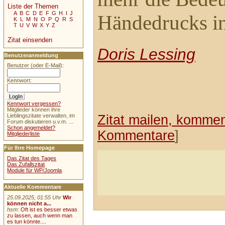
Liste der Themen
A
B
C
D
E
F
G
H
I
J
Händedrucks in
K
L
M
N
O
P
Q
R
S
T
U
V
W
X
Y
Z
Zitat einsenden
Doris Lessing
Benutzeranmeldung
Benutzer (oder E-Mail):
Kennwort:
Kennwort vergessen?
Mitglieder können ihre
Zitat mailen, komment
Lieblingszitate verwalten, im
Forum diskutieren u.v.m. ...
Schon angemeldet?
Kommentare
]
Mitgliederliste
Für Ihre Homepage
Das Zitat des Tages
Das Zufallszitat
Module für WP/Joomla
Aktuelle Kommentare
25.09.2025, 01:55 Uhr
Wir
können nicht a...
hsm
:
Oft ist es besser etwas
zu lassen, auch wenn man
es tun könnte....