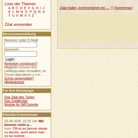
Liste der Themen
Zitat mailen, kommentieren etc. ...
[1
Kommentar
]
A
B
C
D
E
F
G
H
I
J
K
L
M
N
O
P
Q
R
S
T
U
V
W
X
Y
Z
Zitat einsenden
Benutzeranmeldung
Benutzer (oder E-Mail):
Kennwort:
Kennwort vergessen?
Mitglieder können ihre
Lieblingszitate verwalten, im
Forum diskutieren u.v.m. ...
Schon angemeldet?
Mitgliederliste
Für Ihre Homepage
Das Zitat des Tages
Das Zufallszitat
Module für WP/Joomla
Aktuelle Kommentare
25.09.2025, 01:55 Uhr
Wir
können nicht a...
hsm
:
Oft ist es besser etwas
zu lassen, auch wenn man
es tun könnte....