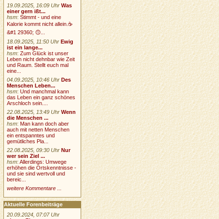
19.09.2025, 16:09 Uhr
Was
einer gern ißt...
hsm
:
Stimmt - und eine
Kalorie kommt nicht allein.☕
&#1 29360; 🙃...
18.09.2025, 11:50 Uhr
Ewig
ist ein lange...
hsm
:
Zum Glück ist unser
Leben nicht dehnbar wie Zeit
und Raum. Stellt euch mal
eine...
04.09.2025, 10:46 Uhr
Des
Menschen Leben...
hsm
:
Und manchmal kann
das Leben ein ganz schönes
Arschloch sein....
22.08.2025, 13:49 Uhr
Wenn
die Menschen ...
hsm
:
Man kann doch aber
auch mit netten Menschen
ein entspanntes und
gemütliches Pla...
22.08.2025, 09:30 Uhr
Nur
wer sein Ziel ...
hsm
:
Allerdings: Umwege
erhöhen die Ortskenntnisse -
und sie sind wertvoll und
bereic...
weitere Kommentare ...
Aktuelle Forenbeiträge
20.09.2024, 07:07 Uhr