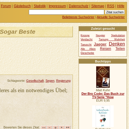
Forum
|
Gästebuch
|
Statistik
|
Impressum
|
Datenschutz
|
Sitemap
|
RSS
|
Hilfe
Beliebteste Suchwörter
|
Aktuelle Suchwörter
Zuletzt gesucht
 Sogar Beste
Knospe
Neugier
Spekulation
Verdacht
Tarnung Wahrheit
Denken
Jaeger
Taeuscht
Reisen
Teilen
Alle Allein
Gescheite
Buchtipps
Schlagworte:
Gesellschaft
,
Segen
,
Regierung
nderes als ein notwendiges Übel;
Matt Kuhn
Der Bro Code: Das Buch zur
TV-Serie "How
EUR 9,95
Bewerten Sie dieses Zitat: