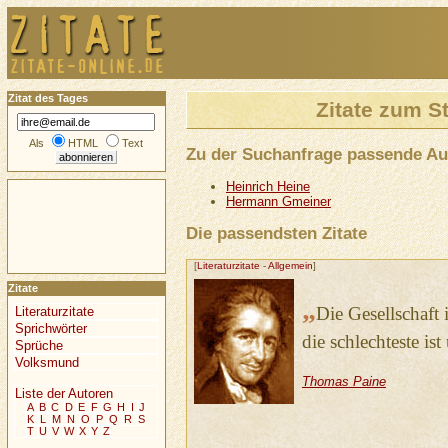
Zitat des Tages
Zitate zum S
Als
HTML
Text
Zu der Suchanfrage passende Au
Heinrich Heine
Hermann Gmeiner
Die passendsten Zitate
[
Literaturzitate
-
Allgemein
]
Zitate
„
Die Gesellschaft 
Literaturzitate
Sprichwörter
die schlechteste ist
Sprüche
Volksmund
Thomas Paine
Liste der Autoren
A
B
C
D
E
F
G
H
I
J
K
L
M
N
O
P
Q
R
S
T
U
V
W
X
Y
Z