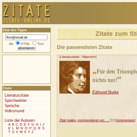
Zitat des Tages
Zitate zum S
Als
HTML
Text
Die passendsten Zitate
[
Literaturzitate
-
Allgemein
]
„
Für den Triumph 
“
nichts tun!
Zitate
Edmund Burke
Literaturzitate
Sprichwörter
Sprüche
Volksmund
Liste der Autoren
Zitat mailen, kommentieren etc. ...
[13
Kommentare
]
A
B
C
D
E
F
G
H
I
J
K
L
M
N
O
P
Q
R
S
T
U
V
W
X
Y
Z