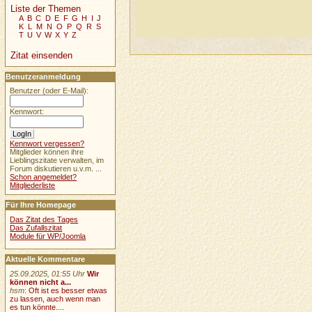
Liste der Themen
A
B
C
D
E
F
G
H
I
J
K
L
M
N
O
P
Q
R
S
T
U
V
W
X
Y
Z
Zitat einsenden
Benutzeranmeldung
Benutzer (oder E-Mail):
Kennwort:
Kennwort vergessen?
Mitglieder können ihre
Lieblingszitate verwalten, im
Forum diskutieren u.v.m. ...
Schon angemeldet?
Mitgliederliste
Für Ihre Homepage
Das Zitat des Tages
Das Zufallszitat
Module für WP/Joomla
Aktuelle Kommentare
25.09.2025, 01:55 Uhr
Wir
können nicht a...
hsm
:
Oft ist es besser etwas
zu lassen, auch wenn man
es tun könnte....