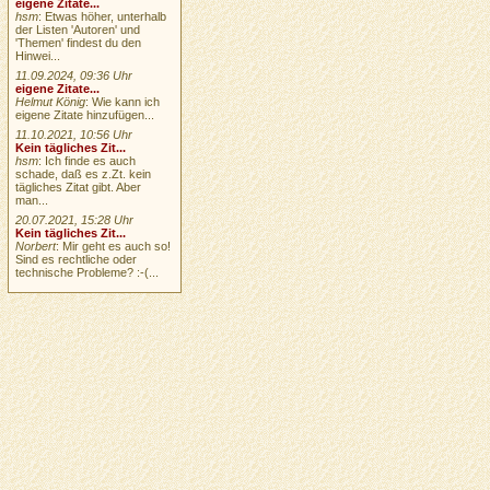
eigene Zitate...
hsm
: Etwas höher, unterhalb
der Listen 'Autoren' und
'Themen' findest du den
Hinwei...
11.09.2024, 09:36 Uhr
eigene Zitate...
Helmut König
: Wie kann ich
eigene Zitate hinzufügen...
11.10.2021, 10:56 Uhr
Kein tägliches Zit...
hsm
: Ich finde es auch
schade, daß es z.Zt. kein
tägliches Zitat gibt. Aber
man...
20.07.2021, 15:28 Uhr
Kein tägliches Zit...
Norbert
: Mir geht es auch so!
Sind es rechtliche oder
technische Probleme? :-(...