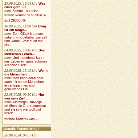
19.09.2025, 16:09 Uhr
Was
einer gern ißt...
hsm
:
Stimmt - und eine
Kalorie kommt nicht allein.☕
&#1 29360; 🙃...
18.09.2025, 11:50 Uhr
Ewig
ist ein lange...
hsm
:
Zum Glück ist unser
Leben nicht dehnbar wie Zeit
und Raum. Stellt euch mal
eine...
04.09.2025, 10:46 Uhr
Des
Menschen Leben...
hsm
:
Und manchmal kann
das Leben ein ganz schönes
Arschloch sein....
22.08.2025, 13:49 Uhr
Wenn
die Menschen ...
hsm
:
Man kann doch aber
auch mit netten Menschen
ein entspanntes und
gemütliches Pla...
22.08.2025, 09:30 Uhr
Nur
wer sein Ziel ...
hsm
:
Allerdings: Umwege
erhöhen die Ortskenntnisse -
und sie sind wertvoll und
bereic...
weitere Kommentare ...
Aktuelle Forenbeiträge
20.09.2024, 07:07 Uhr