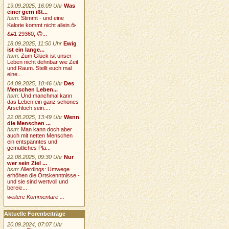
19.09.2025, 16:09 Uhr
Was
einer gern ißt...
hsm
:
Stimmt - und eine
Kalorie kommt nicht allein.☕
&#1 29360; 🙃...
18.09.2025, 11:50 Uhr
Ewig
ist ein lange...
hsm
:
Zum Glück ist unser
Leben nicht dehnbar wie Zeit
und Raum. Stellt euch mal
eine...
04.09.2025, 10:46 Uhr
Des
Menschen Leben...
hsm
:
Und manchmal kann
das Leben ein ganz schönes
Arschloch sein....
22.08.2025, 13:49 Uhr
Wenn
die Menschen ...
hsm
:
Man kann doch aber
auch mit netten Menschen
ein entspanntes und
gemütliches Pla...
22.08.2025, 09:30 Uhr
Nur
wer sein Ziel ...
hsm
:
Allerdings: Umwege
erhöhen die Ortskenntnisse -
und sie sind wertvoll und
bereic...
weitere Kommentare ...
Aktuelle Forenbeiträge
20.09.2024, 07:07 Uhr