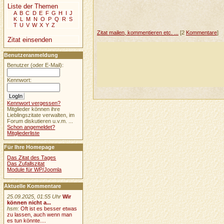
Liste der Themen
A
B
C
D
E
F
G
H
I
J
K
L
M
N
O
P
Q
R
S
T
U
V
W
X
Y
Z
Zitat mailen, kommentieren etc. ...
[2
Kommentare
]
Zitat einsenden
Benutzeranmeldung
Benutzer (oder E-Mail):
Kennwort:
Kennwort vergessen?
Mitglieder können ihre
Lieblingszitate verwalten, im
Forum diskutieren u.v.m. ...
Schon angemeldet?
Mitgliederliste
Für Ihre Homepage
Das Zitat des Tages
Das Zufallszitat
Module für WP/Joomla
Aktuelle Kommentare
25.09.2025, 01:55 Uhr
Wir
können nicht a...
hsm
:
Oft ist es besser etwas
zu lassen, auch wenn man
es tun könnte....