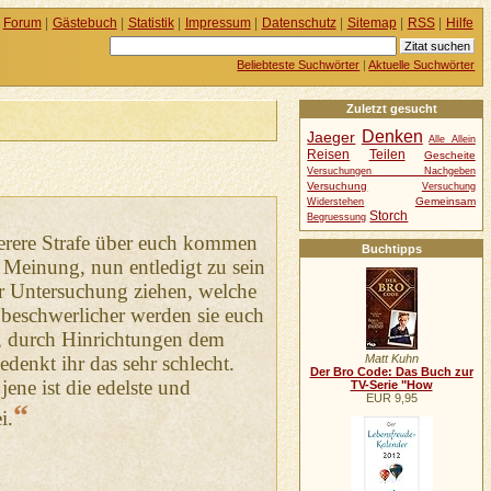
Forum
|
Gästebuch
|
Statistik
|
Impressum
|
Datenschutz
|
Sitemap
|
RSS
|
Hilfe
Beliebteste Suchwörter
|
Aktuelle Suchwörter
Zuletzt gesucht
Denken
Jaeger
Alle Allein
Reisen
Teilen
Gescheite
Versuchungen Nachgeben
Versuchung
Versuchung
Gemeinsam
Widerstehen
Storch
Begruessung
chwerere Strafe über euch kommen
Buchtipps
er Meinung, nun entledigt zu sein
ur Untersuchung ziehen, welche
 beschwerlicher werden sie euch
t, durch Hinrichtungen dem
Matt Kuhn
edenkt ihr das sehr schlecht.
Der Bro Code: Das Buch zur
jene ist die edelste und
TV-Serie "How
EUR 9,95
“
i.