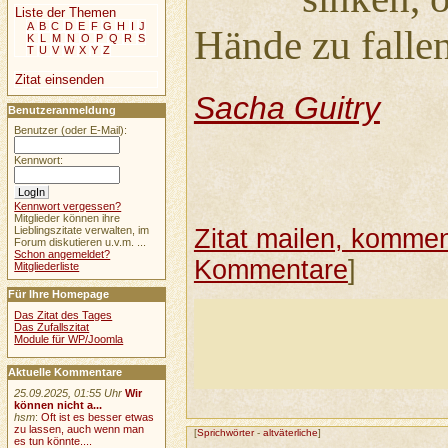
Liste der Themen
A
B
C
D
E
F
G
H
I
J
Hände zu fallen
K
L
M
N
O
P
Q
R
S
T
U
V
W
X
Y
Z
Zitat einsenden
Sacha Guitry
Benutzeranmeldung
Benutzer (oder E-Mail):
Kennwort:
Kennwort vergessen?
Mitglieder können ihre
Zitat mailen, komment
Lieblingszitate verwalten, im
Forum diskutieren u.v.m. ...
Schon angemeldet?
Kommentare
]
Mitgliederliste
Für Ihre Homepage
Das Zitat des Tages
Das Zufallszitat
Module für WP/Joomla
Aktuelle Kommentare
25.09.2025, 01:55 Uhr
Wir
können nicht a...
hsm
:
Oft ist es besser etwas
zu lassen, auch wenn man
[
Sprichwörter
-
altväterliche
]
es tun könnte....