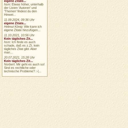
eigene Zitate...
hsm
: Etwas höher, unterhalb
der Listen 'Autoren' und
'Themen' findest du den
Hinwei...
11.09.2024, 09:36 Uhr
eigene Zitate...
Helmut König
: Wie kann ich
eigene Zitate hinzufügen...
11.10.2021, 10:56 Uhr
Kein tägliches Zit...
hsm
: Ich finde es auch
schade, daß es z.Zt. kein
tägliches Zitat gibt. Aber
man...
20.07.2021, 15:28 Uhr
Kein tägliches Zit...
Norbert
: Mir geht es auch so!
Sind es rechtliche oder
technische Probleme? :-(...