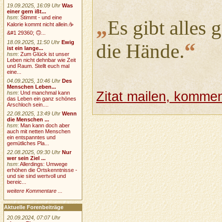
19.09.2025, 16:09 Uhr
Was
einer gern ißt...
hsm
:
Stimmt - und eine
„
Es gibt alles 
Kalorie kommt nicht allein.☕
&#1 29360; 🙃...
“
18.09.2025, 11:50 Uhr
Ewig
die Hände.
ist ein lange...
hsm
:
Zum Glück ist unser
Leben nicht dehnbar wie Zeit
und Raum. Stellt euch mal
eine...
04.09.2025, 10:46 Uhr
Des
Menschen Leben...
Zitat mailen, komment
hsm
:
Und manchmal kann
das Leben ein ganz schönes
Arschloch sein....
22.08.2025, 13:49 Uhr
Wenn
die Menschen ...
hsm
:
Man kann doch aber
auch mit netten Menschen
ein entspanntes und
gemütliches Pla...
22.08.2025, 09:30 Uhr
Nur
wer sein Ziel ...
hsm
:
Allerdings: Umwege
erhöhen die Ortskenntnisse -
und sie sind wertvoll und
bereic...
weitere Kommentare ...
Aktuelle Forenbeiträge
20.09.2024, 07:07 Uhr