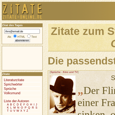
Zitat des Tages
Zitate zum 
Als
HTML
Text
Die passendst
[
Sprüche
-
Kino und TV
]
Zitate
S
Literaturzitate
Sprichwörter
„
Der Flir
Sprüche
Volksmund
einer Fr
Liste der Autoren
A
B
C
D
E
F
G
H
I
J
K
L
M
N
O
P
Q
R
S
sinken, o
T
U
V
W
X
Y
Z