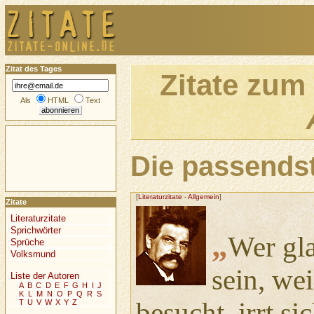
Zitat des Tages
Zitate zum
Als
HTML
Text
Die passendst
[
Literaturzitate
-
Allgemein
]
Zitate
Literaturzitate
Sprichwörter
„
Wer gla
Sprüche
Volksmund
sein, wei
Liste der Autoren
A
B
C
D
E
F
G
H
I
J
K
L
M
N
O
P
Q
R
S
besucht, irrt s
T
U
V
W
X
Y
Z