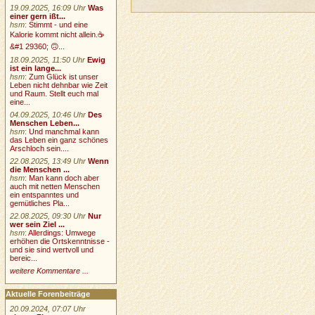
19.09.2025, 16:09 Uhr
Was
einer gern ißt...
hsm
:
Stimmt - und eine
Kalorie kommt nicht allein.☕
&#1 29360; 🙃...
18.09.2025, 11:50 Uhr
Ewig
ist ein lange...
hsm
:
Zum Glück ist unser
Leben nicht dehnbar wie Zeit
und Raum. Stellt euch mal
eine...
04.09.2025, 10:46 Uhr
Des
Menschen Leben...
hsm
:
Und manchmal kann
das Leben ein ganz schönes
Arschloch sein....
22.08.2025, 13:49 Uhr
Wenn
die Menschen ...
hsm
:
Man kann doch aber
auch mit netten Menschen
ein entspanntes und
gemütliches Pla...
22.08.2025, 09:30 Uhr
Nur
wer sein Ziel ...
hsm
:
Allerdings: Umwege
erhöhen die Ortskenntnisse -
und sie sind wertvoll und
bereic...
weitere Kommentare ...
Aktuelle Forenbeiträge
20.09.2024, 07:07 Uhr