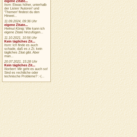
eigene Zitate...
hsm
: Etwas höher, unterhalb
der Listen 'Autoren' und
'Themen' findest du den
Hinwei...
11.09.2024, 09:36 Uhr
eigene Zitate...
Helmut König
: Wie kann ich
eigene Zitate hinzufügen...
11.10.2021, 10:56 Uhr
Kein tägliches Zit...
hsm
: Ich finde es auch
schade, daß es z.Zt. kein
tägliches Zitat gibt. Aber
man...
20.07.2021, 15:28 Uhr
Kein tägliches Zit...
Norbert
: Mir geht es auch so!
Sind es rechtliche oder
technische Probleme? :-(...