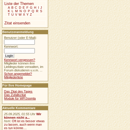
Liste der Themen
A
B
C
D
E
F
G
H
I
J
K
L
M
N
O
P
Q
R
S
T
U
V
W
X
Y
Z
Zitat einsenden
Benutzeranmeldung
Benutzer (oder E-Mail):
Kennwort:
Kennwort vergessen?
Mitglieder können ihre
Lieblingszitate verwalten, im
Forum diskutieren u.v.m. ...
Schon angemeldet?
Mitgliederliste
Für Ihre Homepage
Das Zitat des Tages
Das Zufallszitat
Module für WP/Joomla
Aktuelle Kommentare
25.09.2025, 01:55 Uhr
Wir
können nicht a...
hsm
:
Oft ist es besser etwas
zu lassen, auch wenn man
es tun könnte....