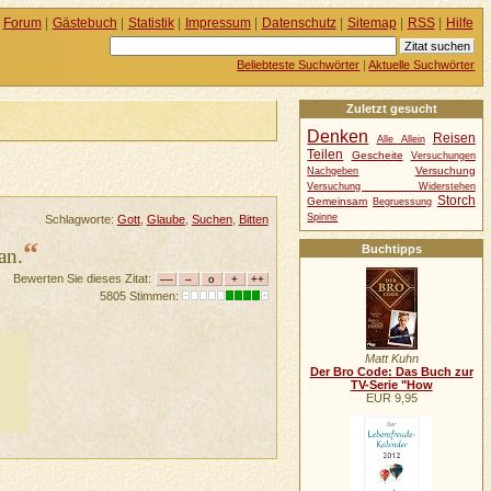
Forum
|
Gästebuch
|
Statistik
|
Impressum
|
Datenschutz
|
Sitemap
|
RSS
|
Hilfe
Beliebteste Suchwörter
|
Aktuelle Suchwörter
Zuletzt gesucht
Denken
Reisen
Alle Allein
Teilen
Gescheite
Versuchungen
Versuchung
Nachgeben
Versuchung Widerstehen
Storch
Gemeinsam
Begruessung
Spinne
Schlagworte:
Gott
,
Glaube
,
Suchen
,
Bitten
“
Buchtipps
an.
Bewerten Sie dieses Zitat:
5805 Stimmen:
Matt Kuhn
Der Bro Code: Das Buch zur
TV-Serie "How
EUR 9,95