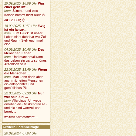
19.09.2025, 16:09 Uhr
Was
einer gern ißt...
hsm
:
Stimmt - und eine
Kalorie kommt nicht allein.☕
&#1 29360; 🙃...
18.09.2025, 11:50 Uhr
Ewig
ist ein lange...
hsm
:
Zum Glück ist unser
Leben nicht dehnbar wie Zeit
und Raum. Stellt euch mal
eine...
04.09.2025, 10:46 Uhr
Des
Menschen Leben...
hsm
:
Und manchmal kann
das Leben ein ganz schönes
Arschloch sein....
22.08.2025, 13:49 Uhr
Wenn
die Menschen ...
hsm
:
Man kann doch aber
auch mit netten Menschen
ein entspanntes und
gemütliches Pla...
22.08.2025, 09:30 Uhr
Nur
wer sein Ziel ...
hsm
:
Allerdings: Umwege
erhöhen die Ortskenntnisse -
und sie sind wertvoll und
bereic...
weitere Kommentare ...
Aktuelle Forenbeiträge
20.09.2024, 07:07 Uhr