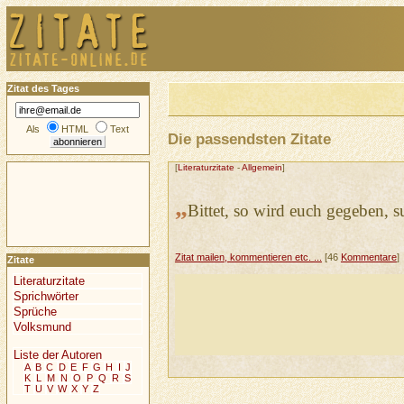
Zitat des Tages
Als
HTML
Text
Die passendsten Zitate
[
Literaturzitate
-
Allgemein
]
„
Bittet, so wird euch gegeben, s
Zitat mailen, kommentieren etc. ...
[46
Kommentare
]
Zitate
Literaturzitate
Sprichwörter
Sprüche
Volksmund
Liste der Autoren
A
B
C
D
E
F
G
H
I
J
K
L
M
N
O
P
Q
R
S
T
U
V
W
X
Y
Z