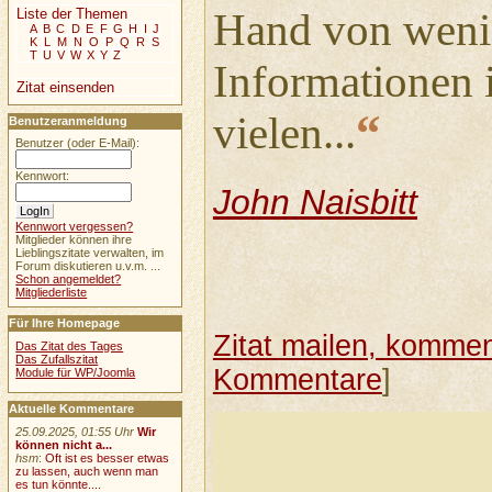
Liste der Themen
Hand von weni
A
B
C
D
E
F
G
H
I
J
K
L
M
N
O
P
Q
R
S
T
U
V
W
X
Y
Z
Informationen 
Zitat einsenden
“
vielen...
Benutzeranmeldung
Benutzer (oder E-Mail):
Kennwort:
John Naisbitt
Kennwort vergessen?
Mitglieder können ihre
Lieblingszitate verwalten, im
Forum diskutieren u.v.m. ...
Schon angemeldet?
Mitgliederliste
Für Ihre Homepage
Zitat mailen, komment
Das Zitat des Tages
Das Zufallszitat
Kommentare
]
Module für WP/Joomla
Aktuelle Kommentare
25.09.2025, 01:55 Uhr
Wir
können nicht a...
hsm
:
Oft ist es besser etwas
zu lassen, auch wenn man
es tun könnte....