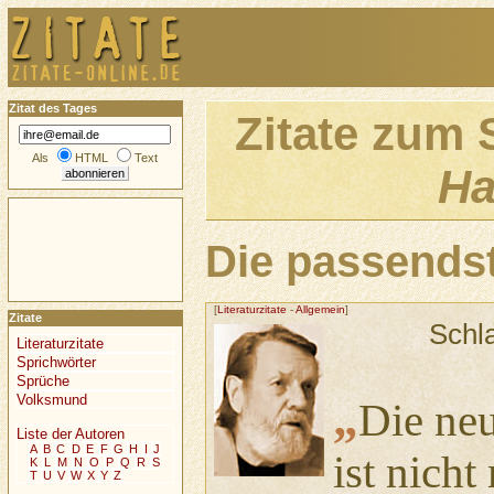
Zitat des Tages
Zitate zum 
Als
HTML
Text
Ha
Die passendst
[
Literaturzitate
-
Allgemein
]
Zitate
Schl
Literaturzitate
Sprichwörter
Sprüche
Volksmund
„
Die ne
Liste der Autoren
A
B
C
D
E
F
G
H
I
J
ist nicht
K
L
M
N
O
P
Q
R
S
T
U
V
W
X
Y
Z