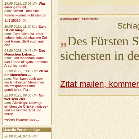
19.09.2025, 16:09 Uhr
Was
einer gern ißt...
hsm
:
Stimmt - und eine
Kalorie kommt nicht allein.☕
[
Sprichwörter
-
altväterliche
]
&#1 29360; 🙃...
Schla
18.09.2025, 11:50 Uhr
Ewig
ist ein lange...
hsm
:
Zum Glück ist unser
„
Des Fürsten S
Leben nicht dehnbar wie Zeit
und Raum. Stellt euch mal
eine...
04.09.2025, 10:46 Uhr
Des
sichersten in d
Menschen Leben...
hsm
:
Und manchmal kann
das Leben ein ganz schönes
Arschloch sein....
22.08.2025, 13:49 Uhr
Wenn
die Menschen ...
hsm
:
Man kann doch aber
Zitat mailen, komment
auch mit netten Menschen
ein entspanntes und
gemütliches Pla...
22.08.2025, 09:30 Uhr
Nur
wer sein Ziel ...
hsm
:
Allerdings: Umwege
erhöhen die Ortskenntnisse -
und sie sind wertvoll und
bereic...
weitere Kommentare ...
Aktuelle Forenbeiträge
20.09.2024, 07:07 Uhr