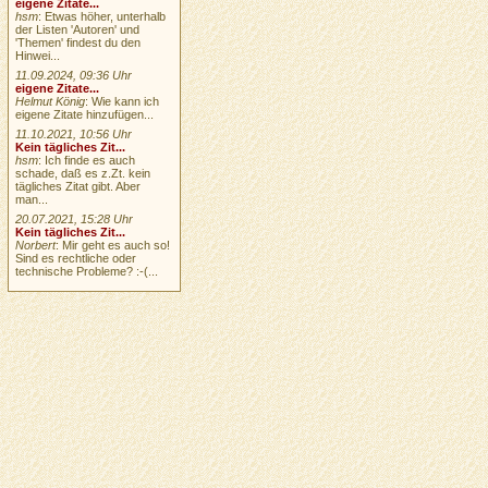
eigene Zitate...
hsm
: Etwas höher, unterhalb
der Listen 'Autoren' und
'Themen' findest du den
Hinwei...
11.09.2024, 09:36 Uhr
eigene Zitate...
Helmut König
: Wie kann ich
eigene Zitate hinzufügen...
11.10.2021, 10:56 Uhr
Kein tägliches Zit...
hsm
: Ich finde es auch
schade, daß es z.Zt. kein
tägliches Zitat gibt. Aber
man...
20.07.2021, 15:28 Uhr
Kein tägliches Zit...
Norbert
: Mir geht es auch so!
Sind es rechtliche oder
technische Probleme? :-(...