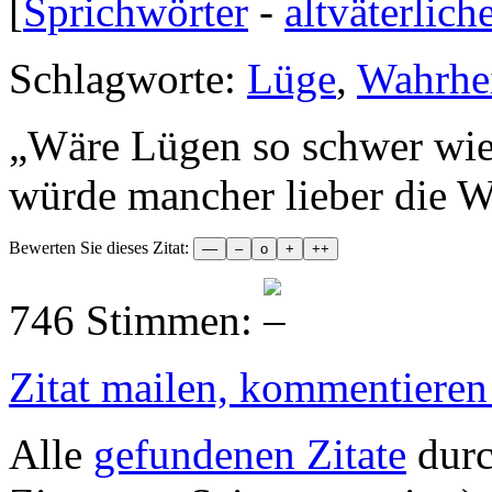
[
Sprichwörter
-
altväterlich
Schlagworte:
Lüge
,
Wahrhe
„
Wäre Lügen so schwer wie 
würde mancher lieber die W
Bewerten Sie dieses Zitat:
746 Stimmen:
Zitat mailen, kommentieren e
Alle
gefundenen Zitate
durc