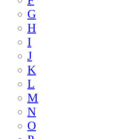
G
H
I
J
K
L
M
N
O