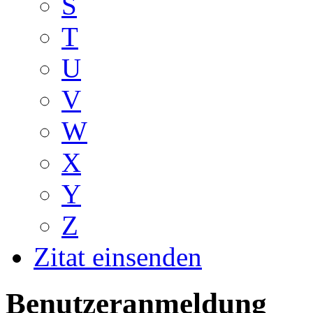
S
T
U
V
W
X
Y
Z
Zitat einsenden
Benutzeranmeldung