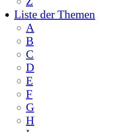
Z
Liste der Themen
A
B
C
D
E
F
G
H