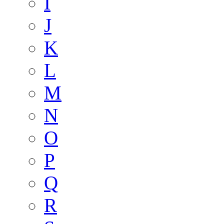
I
J
K
L
M
N
O
P
Q
R