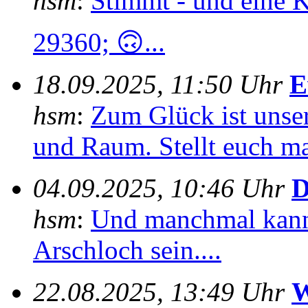
hsm
:
Stimmt - und eine 
29360; 🙃...
18.09.2025, 11:50 Uhr
E
hsm
:
Zum Glück ist unser
und Raum. Stellt euch mal
04.09.2025, 10:46 Uhr
D
hsm
:
Und manchmal kann
Arschloch sein....
22.08.2025, 13:49 Uhr
W