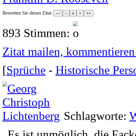
Bewerten Sie dieses Zitat:
893 Stimmen:
Zitat mailen, kommentieren e
[
Sprüche
-
Historische Per
Schlagworte:
W
„
Es ist unmöglich, die Fack