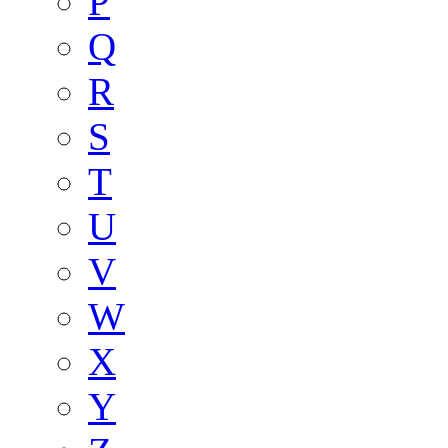
P
Q
R
S
T
U
V
W
X
Y