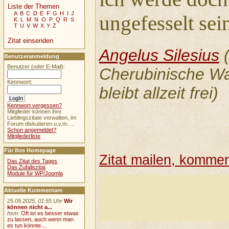
Liste der Themen
A
B
C
D
E
F
G
H
I
J
ungefesselt sei
K
L
M
N
O
P
Q
R
S
T
U
V
W
X
Y
Z
Zitat einsenden
Angelus Silesius
(
Benutzeranmeldung
Benutzer (oder E-Mail):
Cherubinische W
Kennwort:
bleibt allzeit frei)
Kennwort vergessen?
Mitglieder können ihre
Lieblingszitate verwalten, im
Forum diskutieren u.v.m. ...
Schon angemeldet?
Mitgliederliste
Für Ihre Homepage
Zitat mailen, komment
Das Zitat des Tages
Das Zufallszitat
Module für WP/Joomla
Aktuelle Kommentare
25.09.2025, 01:55 Uhr
Wir
können nicht a...
hsm
:
Oft ist es besser etwas
zu lassen, auch wenn man
es tun könnte....