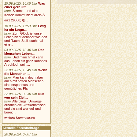
19.09.2025, 16:09 Uhr
Was
einer gern ißt...
hsm
:
Stimmt - und eine
Kalorie kommt nicht allein.☕
&#1 29360; 🙃...
18.09.2025, 11:50 Uhr
Ewig
ist ein lange...
hsm
:
Zum Glück ist unser
Leben nicht dehnbar wie Zeit
und Raum. Stellt euch mal
eine...
04.09.2025, 10:46 Uhr
Des
Menschen Leben...
hsm
:
Und manchmal kann
das Leben ein ganz schönes
Arschloch sein....
22.08.2025, 13:49 Uhr
Wenn
die Menschen ...
hsm
:
Man kann doch aber
auch mit netten Menschen
ein entspanntes und
gemütliches Pla...
22.08.2025, 09:30 Uhr
Nur
wer sein Ziel ...
hsm
:
Allerdings: Umwege
erhöhen die Ortskenntnisse -
und sie sind wertvoll und
bereic...
weitere Kommentare ...
Aktuelle Forenbeiträge
20.09.2024, 07:07 Uhr