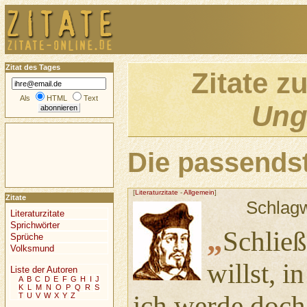
Zitat des Tages
Zitate z
Als
HTML
Text
Ung
Die passendst
[
Literaturzitate
-
Allgemein
]
Zitate
Schlag
Literaturzitate
Sprichwörter
„
Schließ
Sprüche
Volksmund
willst, i
Liste der Autoren
A
B
C
D
E
F
G
H
I
J
K
L
M
N
O
P
Q
R
S
ich werde doch
T
U
V
W
X
Y
Z