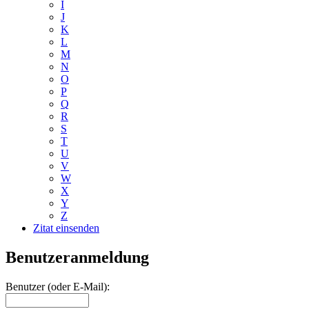
I
J
K
L
M
N
O
P
Q
R
S
T
U
V
W
X
Y
Z
Zitat einsenden
Benutzeranmeldung
Benutzer (oder E-Mail):