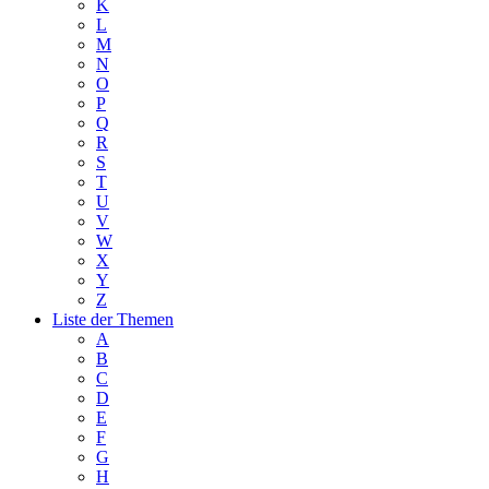
K
L
M
N
O
P
Q
R
S
T
U
V
W
X
Y
Z
Liste der Themen
A
B
C
D
E
F
G
H