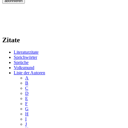
Zitate
Literaturzitate
Sprichwörter
Sprüche
Volksmund
Liste der Autoren
A
B
C
D
E
F
G
H
I
J