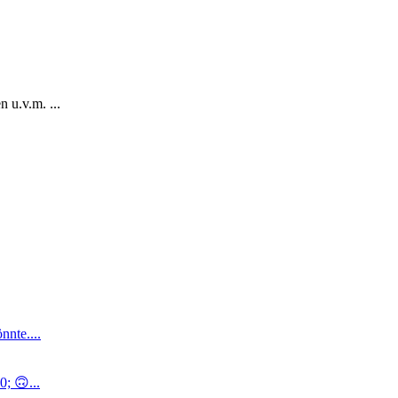
 u.v.m. ...
nnte....
; 🙃...