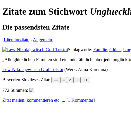
Zitate zum Stichwort
Unglueckl
Die passendsten Zitate
[
Literaturzitate
-
Allgemein
]
Schlagworte:
Familie
,
Glück
,
Ung
„
Alle glücklichen Familien sind einander ähnlich; aber jede unglücklic
Lew Nikolajewitsch Graf Tolstoi
(Werk: Anna Karenina)
Bewerten Sie dieses Zitat:
772 Stimmen:
Zitat mailen, kommentieren etc. ...
[1
Kommentar
]