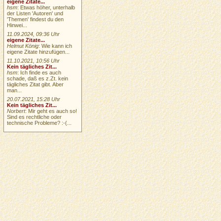
eigene Zitate...
hsm
: Etwas höher, unterhalb
der Listen 'Autoren' und
'Themen' findest du den
Hinwei...
11.09.2024, 09:36 Uhr
eigene Zitate...
Helmut König
: Wie kann ich
eigene Zitate hinzufügen...
11.10.2021, 10:56 Uhr
Kein tägliches Zit...
hsm
: Ich finde es auch
schade, daß es z.Zt. kein
tägliches Zitat gibt. Aber
man...
20.07.2021, 15:28 Uhr
Kein tägliches Zit...
Norbert
: Mir geht es auch so!
Sind es rechtliche oder
technische Probleme? :-(...