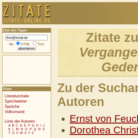
Zitat des Tages
Zitate z
Als
HTML
Text
Vergange
Gede
Zu der Sucha
Zitate
Literaturzitate
Autoren
Sprichwörter
Sprüche
Volksmund
Ernst von Feuc
Liste der Autoren
A
B
C
D
E
F
G
H
I
J
Dorothea Chris
K
L
M
N
O
P
Q
R
S
T
U
V
W
X
Y
Z