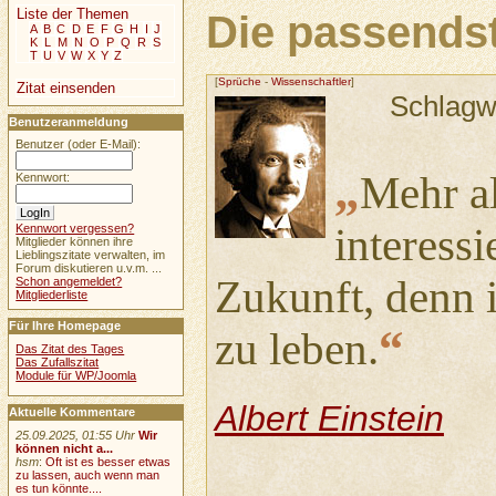
Liste der Themen
Die passendst
A
B
C
D
E
F
G
H
I
J
K
L
M
N
O
P
Q
R
S
T
U
V
W
X
Y
Z
[
Sprüche
-
Wissenschaftler
]
Zitat einsenden
Schlagw
Benutzeranmeldung
Benutzer (oder E-Mail):
„
Mehr al
Kennwort:
interessi
Kennwort vergessen?
Mitglieder können ihre
Lieblingszitate verwalten, im
Forum diskutieren u.v.m. ...
Zukunft, denn i
Schon angemeldet?
Mitgliederliste
Für Ihre Homepage
“
zu leben.
Das Zitat des Tages
Das Zufallszitat
Module für WP/Joomla
Albert Einstein
Aktuelle Kommentare
25.09.2025, 01:55 Uhr
Wir
können nicht a...
hsm
:
Oft ist es besser etwas
zu lassen, auch wenn man
es tun könnte....