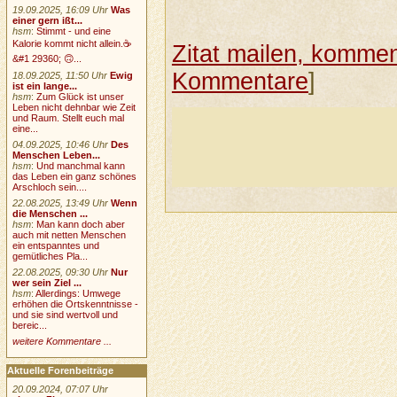
19.09.2025, 16:09 Uhr
Was
einer gern ißt...
hsm
:
Stimmt - und eine
Kalorie kommt nicht allein.☕
Zitat mailen, komment
&#1 29360; 🙃...
Kommentare
]
18.09.2025, 11:50 Uhr
Ewig
ist ein lange...
hsm
:
Zum Glück ist unser
Leben nicht dehnbar wie Zeit
und Raum. Stellt euch mal
eine...
04.09.2025, 10:46 Uhr
Des
Menschen Leben...
hsm
:
Und manchmal kann
das Leben ein ganz schönes
Arschloch sein....
22.08.2025, 13:49 Uhr
Wenn
die Menschen ...
hsm
:
Man kann doch aber
auch mit netten Menschen
ein entspanntes und
gemütliches Pla...
22.08.2025, 09:30 Uhr
Nur
wer sein Ziel ...
hsm
:
Allerdings: Umwege
erhöhen die Ortskenntnisse -
und sie sind wertvoll und
bereic...
weitere Kommentare ...
Aktuelle Forenbeiträge
20.09.2024, 07:07 Uhr