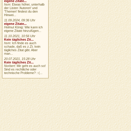
eigene Zitate...
hsm
: Etwas höher, unterhalb
der Listen 'Autoren' und
'Themen' findest du den
Hinwei...
11.09.2024, 09:36 Uhr
eigene Zitate...
Helmut König
: Wie kann ich
eigene Zitate hinzufügen...
11.10.2021, 10:56 Uhr
Kein tägliches Zit...
hsm
: Ich finde es auch
schade, daß es z.Zt. kein
tägliches Zitat gibt. Aber
man...
20.07.2021, 15:28 Uhr
Kein tägliches Zit...
Norbert
: Mir geht es auch so!
Sind es rechtliche oder
technische Probleme? :-(...