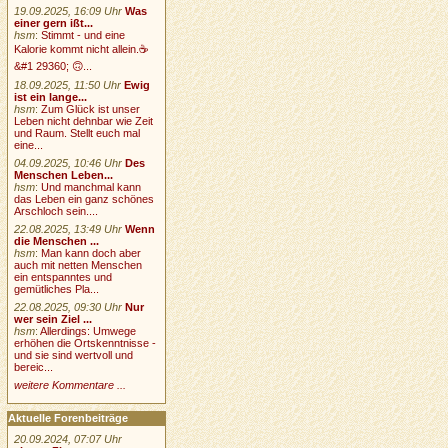
19.09.2025, 16:09 Uhr
Was
einer gern ißt...
hsm
:
Stimmt - und eine
Kalorie kommt nicht allein.☕
&#1 29360; 🙃...
18.09.2025, 11:50 Uhr
Ewig
ist ein lange...
hsm
:
Zum Glück ist unser
Leben nicht dehnbar wie Zeit
und Raum. Stellt euch mal
eine...
04.09.2025, 10:46 Uhr
Des
Menschen Leben...
hsm
:
Und manchmal kann
das Leben ein ganz schönes
Arschloch sein....
22.08.2025, 13:49 Uhr
Wenn
die Menschen ...
hsm
:
Man kann doch aber
auch mit netten Menschen
ein entspanntes und
gemütliches Pla...
22.08.2025, 09:30 Uhr
Nur
wer sein Ziel ...
hsm
:
Allerdings: Umwege
erhöhen die Ortskenntnisse -
und sie sind wertvoll und
bereic...
weitere Kommentare ...
Aktuelle Forenbeiträge
20.09.2024, 07:07 Uhr