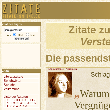
Zitat des Tages
Zitate z
Als
HTML
Text
Verst
Die passendst
[
Literaturzitate
-
Allgemein
]
Zitate
Schlag
Literaturzitate
Sprichwörter
Sprüche
Volksmund
„
Warum 
Liste der Autoren
A
B
C
D
E
F
G
H
I
J
Vergnüge
K
L
M
N
O
P
Q
R
S
T
U
V
W
X
Y
Z