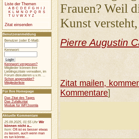
Liste der Themen
Frauen? Weil di
A
B
C
D
E
F
G
H
I
J
K
L
M
N
O
P
Q
R
S
T
U
V
W
X
Y
Z
Kunst versteht,
Zitat einsenden
Benutzeranmeldung
Pierre Augustin 
Benutzer (oder E-Mail):
Kennwort:
Kennwort vergessen?
Mitglieder können ihre
Lieblingszitate verwalten, im
Forum diskutieren u.v.m. ...
Schon angemeldet?
Zitat mailen, komment
Mitgliederliste
Kommentare
]
Für Ihre Homepage
Das Zitat des Tages
Das Zufallszitat
Module für WP/Joomla
Aktuelle Kommentare
25.09.2025, 01:55 Uhr
Wir
können nicht a...
hsm
:
Oft ist es besser etwas
zu lassen, auch wenn man
es tun könnte....