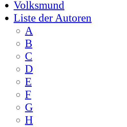
Volksmund
Liste der Autoren
A
B
C
D
E
F
G
H