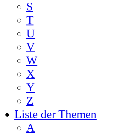
S
T
U
V
W
X
Y
Z
Liste der Themen
A