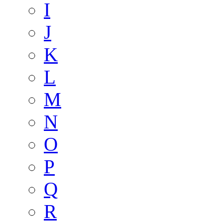
I
J
K
L
M
N
O
P
Q
R