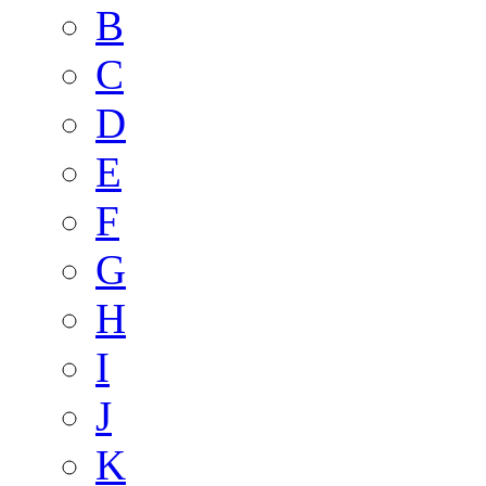
B
C
D
E
F
G
H
I
J
K