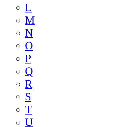
L
M
N
O
P
Q
R
S
T
U