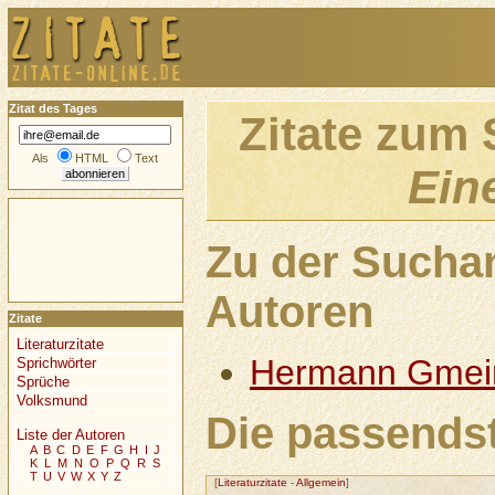
Zitat des Tages
Zitate zum
Als
HTML
Text
Ein
Zu der Sucha
Autoren
Zitate
Literaturzitate
Hermann Gmei
Sprichwörter
Sprüche
Volksmund
Die passendst
Liste der Autoren
A
B
C
D
E
F
G
H
I
J
K
L
M
N
O
P
Q
R
S
T
U
V
W
X
Y
Z
[
Literaturzitate
-
Allgemein
]