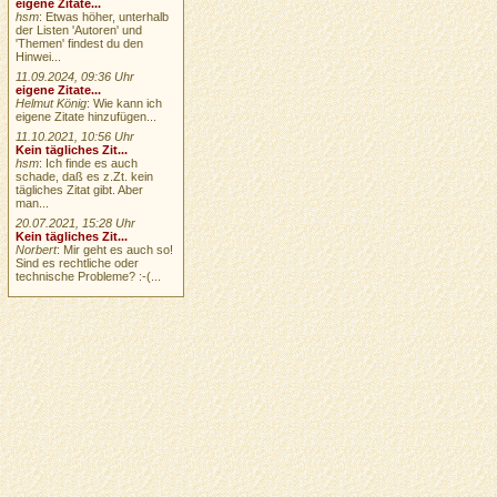
eigene Zitate...
hsm
: Etwas höher, unterhalb
der Listen 'Autoren' und
'Themen' findest du den
Hinwei...
11.09.2024, 09:36 Uhr
eigene Zitate...
Helmut König
: Wie kann ich
eigene Zitate hinzufügen...
11.10.2021, 10:56 Uhr
Kein tägliches Zit...
hsm
: Ich finde es auch
schade, daß es z.Zt. kein
tägliches Zitat gibt. Aber
man...
20.07.2021, 15:28 Uhr
Kein tägliches Zit...
Norbert
: Mir geht es auch so!
Sind es rechtliche oder
technische Probleme? :-(...