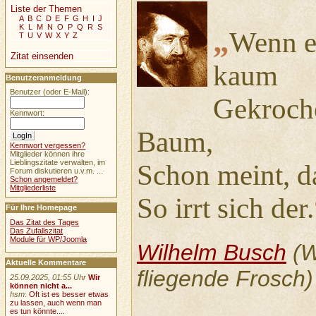
Liste der Themen
A
B
C
D
E
F
G
H
I
J
K
L
M
N
O
P
Q
R
S
„
Wenn e
T
U
V
W
X
Y
Z
Zitat einsenden
kaum
Benutzeranmeldung
Benutzer (oder E-Mail):
Gekroche
Kennwort:
Baum,
Kennwort vergessen?
Mitglieder können ihre
Lieblingszitate verwalten, im
Schon meint, da
Forum diskutieren u.v.m. ...
Schon angemeldet?
Mitgliederliste
So irrt sich der.
Für Ihre Homepage
Das Zitat des Tages
Das Zufallszitat
Module für WP/Joomla
Wilhelm Busch
(W
Aktuelle Kommentare
fliegende Frosch)
25.09.2025, 01:55 Uhr
Wir
können nicht a...
hsm
:
Oft ist es besser etwas
zu lassen, auch wenn man
es tun könnte....