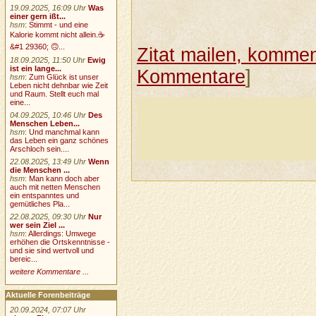
19.09.2025, 16:09 Uhr
Was
einer gern ißt...
hsm
:
Stimmt - und eine
Kalorie kommt nicht allein.☕
&#1 29360; 🙃...
Zitat mailen, komment
18.09.2025, 11:50 Uhr
Ewig
ist ein lange...
Kommentare
]
hsm
:
Zum Glück ist unser
Leben nicht dehnbar wie Zeit
und Raum. Stellt euch mal
eine...
04.09.2025, 10:46 Uhr
Des
Menschen Leben...
hsm
:
Und manchmal kann
das Leben ein ganz schönes
Arschloch sein....
22.08.2025, 13:49 Uhr
Wenn
die Menschen ...
hsm
:
Man kann doch aber
auch mit netten Menschen
ein entspanntes und
gemütliches Pla...
22.08.2025, 09:30 Uhr
Nur
wer sein Ziel ...
hsm
:
Allerdings: Umwege
erhöhen die Ortskenntnisse -
und sie sind wertvoll und
bereic...
weitere Kommentare ...
Aktuelle Forenbeiträge
20.09.2024, 07:07 Uhr