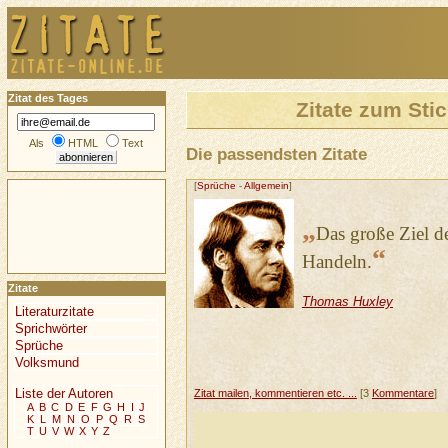
Zitat des Tages
Zitate zum Sti
Als
HTML
Text
Die passendsten Zitate
[
Sprüche
-
Allgemein
]
„
Das große Ziel d
“
Handeln.
Zitate
Thomas Huxley
Literaturzitate
Sprichwörter
Sprüche
Volksmund
Liste der Autoren
Zitat mailen, kommentieren etc. ...
[3
Kommentare
]
A
B
C
D
E
F
G
H
I
J
K
L
M
N
O
P
Q
R
S
T
U
V
W
X
Y
Z