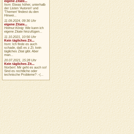
eigene Zitate...
hsm
: Etwas höher, unterhalb
der Listen 'Autoren' und
'Themen' findest du den
Hinwei...
11.09.2024, 09:36 Uhr
eigene Zitate...
Helmut König
: Wie kann ich
eigene Zitate hinzufügen...
11.10.2021, 10:56 Uhr
Kein tägliches Zit...
hsm
: Ich finde es auch
schade, daß es z.Zt. kein
tägliches Zitat gibt. Aber
man...
20.07.2021, 15:28 Uhr
Kein tägliches Zit...
Norbert
: Mir geht es auch so!
Sind es rechtliche oder
technische Probleme? :-(...