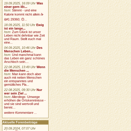
19.09.2025, 16:09 Uhr
Was
einer gern ißt...
hsm
:
Stimmt - und eine
Kalorie kommt nicht allein.☕
&#1 29360; 🙃...
18.09.2025, 11:50 Uhr
Ewig
ist ein lange...
hsm
:
Zum Glück ist unser
Leben nicht dehnbar wie Zeit
und Raum. Stellt euch mal
eine...
04.09.2025, 10:46 Uhr
Des
Menschen Leben...
hsm
:
Und manchmal kann
das Leben ein ganz schönes
Arschloch sein....
22.08.2025, 13:49 Uhr
Wenn
die Menschen ...
hsm
:
Man kann doch aber
auch mit netten Menschen
ein entspanntes und
gemütliches Pla...
22.08.2025, 09:30 Uhr
Nur
wer sein Ziel ...
hsm
:
Allerdings: Umwege
erhöhen die Ortskenntnisse -
und sie sind wertvoll und
bereic...
weitere Kommentare ...
Aktuelle Forenbeiträge
20.09.2024, 07:07 Uhr