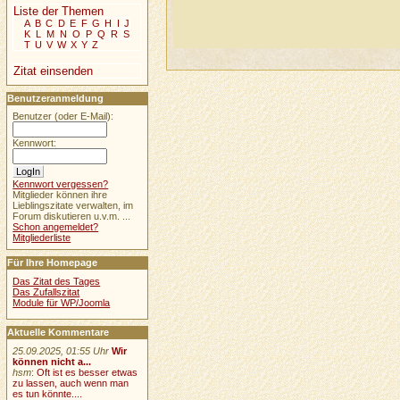
Liste der Themen
A
B
C
D
E
F
G
H
I
J
K
L
M
N
O
P
Q
R
S
T
U
V
W
X
Y
Z
Zitat einsenden
Benutzeranmeldung
Benutzer (oder E-Mail):
Kennwort:
Kennwort vergessen?
Mitglieder können ihre
Lieblingszitate verwalten, im
Forum diskutieren u.v.m. ...
Schon angemeldet?
Mitgliederliste
Für Ihre Homepage
Das Zitat des Tages
Das Zufallszitat
Module für WP/Joomla
Aktuelle Kommentare
25.09.2025, 01:55 Uhr
Wir
können nicht a...
hsm
:
Oft ist es besser etwas
zu lassen, auch wenn man
es tun könnte....