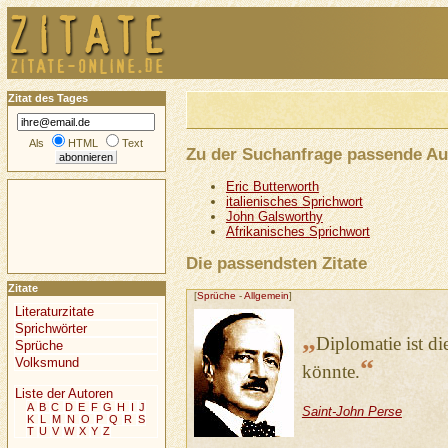
Zitat des Tages
Als
HTML
Text
Zu der Suchanfrage passende Au
Eric Butterworth
italienisches Sprichwort
John Galsworthy
Afrikanisches Sprichwort
Die passendsten Zitate
Zitate
[
Sprüche
-
Allgemein
]
Literaturzitate
Sprichwörter
„
Diplomatie ist d
Sprüche
“
Volksmund
könnte.
Liste der Autoren
A
B
C
D
E
F
G
H
I
J
Saint-John Perse
K
L
M
N
O
P
Q
R
S
T
U
V
W
X
Y
Z