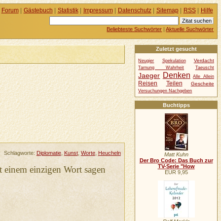
Forum
|
Gästebuch
|
Statistik
|
Impressum
|
Datenschutz
|
Sitemap
|
RSS
|
Hilfe
Beliebteste Suchwörter
|
Aktuelle Suchwörter
Zuletzt gesucht
Verdacht
Neugier
Spekulation
Tarnung Wahrheit
Taeuscht
Denken
Jaeger
Alle Allein
Reisen
Teilen
Gescheite
Versuchungen Nachgeben
Buchtipps
Schlagworte:
Diplomatie
,
Kunst
,
Worte
,
Heucheln
Matt Kuhn
Der Bro Code: Das Buch zur
TV-Serie "How
t einem einzigen Wort sagen
EUR 9,95