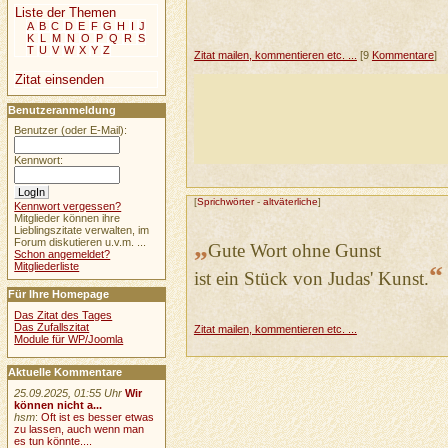
Liste der Themen
A
B
C
D
E
F
G
H
I
J
K
L
M
N
O
P
Q
R
S
T
U
V
W
X
Y
Z
Zitat mailen, kommentieren etc. ...
[9
Kommentare
]
Zitat einsenden
Benutzeranmeldung
Benutzer (oder E-Mail):
Kennwort:
[
Sprichwörter
-
altväterliche
]
Kennwort vergessen?
Mitglieder können ihre
Lieblingszitate verwalten, im
„
Forum diskutieren u.v.m. ...
Gute Wort ohne Gunst
Schon angemeldet?
“
Mitgliederliste
ist ein Stück von Judas' Kunst.
Für Ihre Homepage
Das Zitat des Tages
Das Zufallszitat
Zitat mailen, kommentieren etc. ...
Module für WP/Joomla
Aktuelle Kommentare
25.09.2025, 01:55 Uhr
Wir
können nicht a...
hsm
:
Oft ist es besser etwas
zu lassen, auch wenn man
es tun könnte....