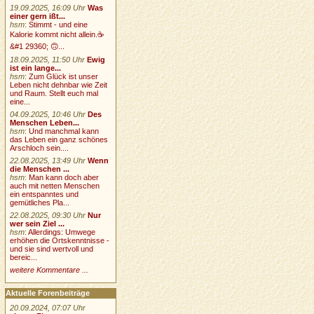
19.09.2025, 16:09 Uhr
Was
einer gern ißt...
hsm
:
Stimmt - und eine
Kalorie kommt nicht allein.☕
&#1 29360; 🙃...
18.09.2025, 11:50 Uhr
Ewig
ist ein lange...
hsm
:
Zum Glück ist unser
Leben nicht dehnbar wie Zeit
und Raum. Stellt euch mal
eine...
04.09.2025, 10:46 Uhr
Des
Menschen Leben...
hsm
:
Und manchmal kann
das Leben ein ganz schönes
Arschloch sein....
22.08.2025, 13:49 Uhr
Wenn
die Menschen ...
hsm
:
Man kann doch aber
auch mit netten Menschen
ein entspanntes und
gemütliches Pla...
22.08.2025, 09:30 Uhr
Nur
wer sein Ziel ...
hsm
:
Allerdings: Umwege
erhöhen die Ortskenntnisse -
und sie sind wertvoll und
bereic...
weitere Kommentare ...
Aktuelle Forenbeiträge
20.09.2024, 07:07 Uhr