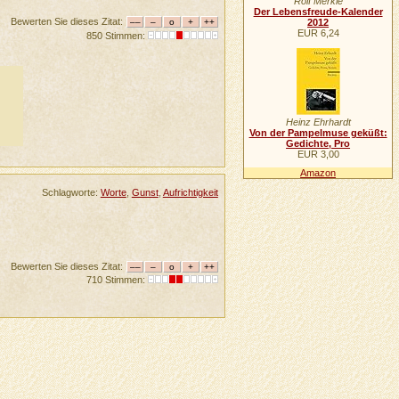
Rolf Merkle
Der Lebensfreude-Kalender
Bewerten Sie dieses Zitat:
2012
EUR 6,24
850 Stimmen:
Heinz Ehrhardt
Von der Pampelmuse geküßt:
Gedichte, Pro
EUR 3,00
Amazon
Schlagworte:
Worte
,
Gunst
,
Aufrichtigkeit
Bewerten Sie dieses Zitat:
710 Stimmen: