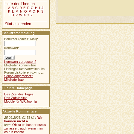
Liste der Themen
A
B
C
D
E
F
G
H
I
J
K
L
M
N
O
P
Q
R
S
T
U
V
W
X
Y
Z
Zitat einsenden
Benutzeranmeldung
Benutzer (oder E-Mail):
Kennwort:
Kennwort vergessen?
Mitglieder können ihre
Lieblingszitate verwalten, im
Forum diskutieren u.v.m. ...
Schon angemeldet?
Mitgliederliste
Für Ihre Homepage
Das Zitat des Tages
Das Zufallszitat
Module für WP/Joomla
Aktuelle Kommentare
25.09.2025, 01:55 Uhr
Wir
können nicht a...
hsm
:
Oft ist es besser etwas
zu lassen, auch wenn man
es tun könnte....