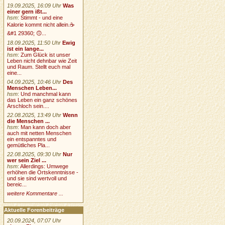
19.09.2025, 16:09 Uhr
Was
einer gern ißt...
hsm
:
Stimmt - und eine
Kalorie kommt nicht allein.☕
&#1 29360; 🙃...
18.09.2025, 11:50 Uhr
Ewig
ist ein lange...
hsm
:
Zum Glück ist unser
Leben nicht dehnbar wie Zeit
und Raum. Stellt euch mal
eine...
04.09.2025, 10:46 Uhr
Des
Menschen Leben...
hsm
:
Und manchmal kann
das Leben ein ganz schönes
Arschloch sein....
22.08.2025, 13:49 Uhr
Wenn
die Menschen ...
hsm
:
Man kann doch aber
auch mit netten Menschen
ein entspanntes und
gemütliches Pla...
22.08.2025, 09:30 Uhr
Nur
wer sein Ziel ...
hsm
:
Allerdings: Umwege
erhöhen die Ortskenntnisse -
und sie sind wertvoll und
bereic...
weitere Kommentare ...
Aktuelle Forenbeiträge
20.09.2024, 07:07 Uhr