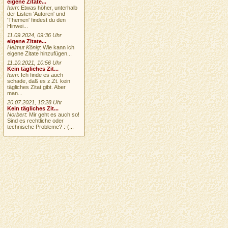
eigene Zitate...
hsm
: Etwas höher, unterhalb
der Listen 'Autoren' und
'Themen' findest du den
Hinwei...
11.09.2024, 09:36 Uhr
eigene Zitate...
Helmut König
: Wie kann ich
eigene Zitate hinzufügen...
11.10.2021, 10:56 Uhr
Kein tägliches Zit...
hsm
: Ich finde es auch
schade, daß es z.Zt. kein
tägliches Zitat gibt. Aber
man...
20.07.2021, 15:28 Uhr
Kein tägliches Zit...
Norbert
: Mir geht es auch so!
Sind es rechtliche oder
technische Probleme? :-(...