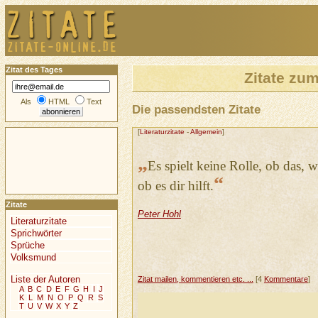
Zitat des Tages
Zitate zu
Als
HTML
Text
Die passendsten Zitate
[
Literaturzitate
-
Allgemein
]
„
Es spielt keine Rolle, ob das, w
“
ob es dir hilft.
Zitate
Peter Hohl
Literaturzitate
Sprichwörter
Sprüche
Volksmund
Liste der Autoren
Zitat mailen, kommentieren etc. ...
[4
Kommentare
]
A
B
C
D
E
F
G
H
I
J
K
L
M
N
O
P
Q
R
S
T
U
V
W
X
Y
Z