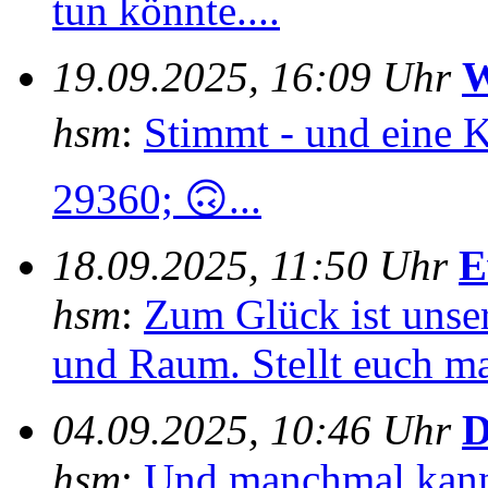
tun könnte....
19.09.2025, 16:09 Uhr
W
hsm
:
Stimmt - und eine 
29360; 🙃...
18.09.2025, 11:50 Uhr
E
hsm
:
Zum Glück ist unser
und Raum. Stellt euch mal
04.09.2025, 10:46 Uhr
D
hsm
:
Und manchmal kann