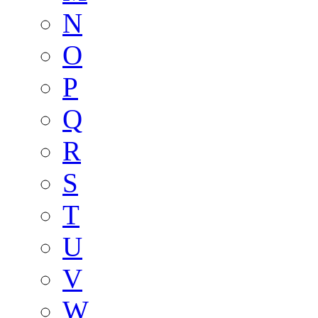
N
O
P
Q
R
S
T
U
V
W