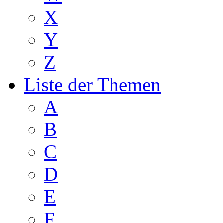
X
Y
Z
Liste der Themen
A
B
C
D
E
F