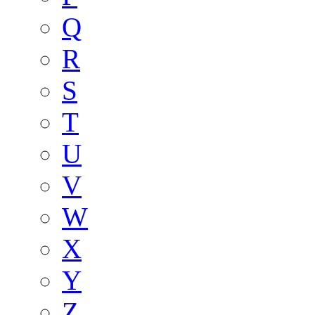
Q
R
S
T
U
V
W
X
Y
Z