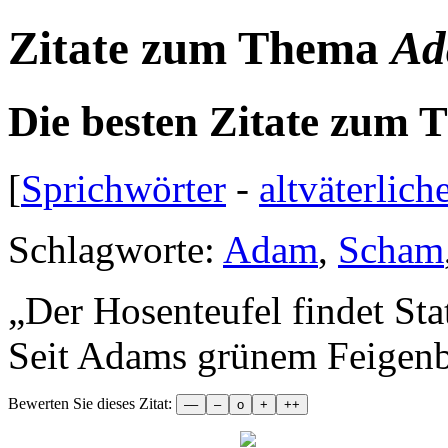
Zitate zum Thema
A
Die besten Zitate zum
[
Sprichwörter
-
altväterlich
Schlagworte:
Adam
,
Scham
„
Der Hosenteufel findet Sta
Seit Adams grünem Feigenbl
Bewerten Sie dieses Zitat: