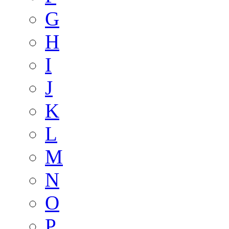
G
H
I
J
K
L
M
N
O
P