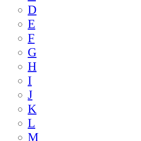
D
E
F
G
H
I
J
K
L
M