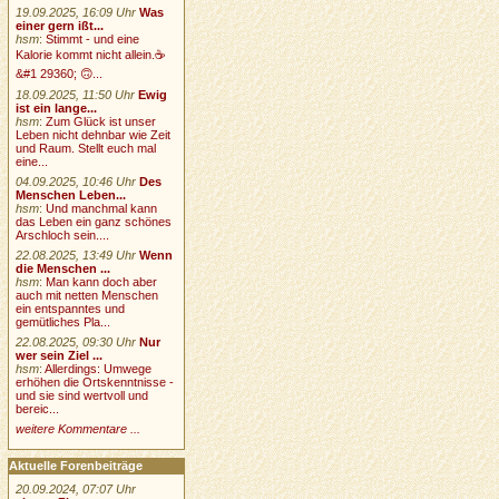
19.09.2025, 16:09 Uhr
Was
einer gern ißt...
hsm
:
Stimmt - und eine
Kalorie kommt nicht allein.☕
&#1 29360; 🙃...
18.09.2025, 11:50 Uhr
Ewig
ist ein lange...
hsm
:
Zum Glück ist unser
Leben nicht dehnbar wie Zeit
und Raum. Stellt euch mal
eine...
04.09.2025, 10:46 Uhr
Des
Menschen Leben...
hsm
:
Und manchmal kann
das Leben ein ganz schönes
Arschloch sein....
22.08.2025, 13:49 Uhr
Wenn
die Menschen ...
hsm
:
Man kann doch aber
auch mit netten Menschen
ein entspanntes und
gemütliches Pla...
22.08.2025, 09:30 Uhr
Nur
wer sein Ziel ...
hsm
:
Allerdings: Umwege
erhöhen die Ortskenntnisse -
und sie sind wertvoll und
bereic...
weitere Kommentare ...
Aktuelle Forenbeiträge
20.09.2024, 07:07 Uhr