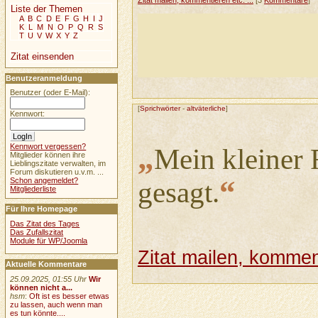
Zitat mailen, kommentieren etc. ...
[3
Kommentare
]
Liste der Themen
A
B
C
D
E
F
G
H
I
J
K
L
M
N
O
P
Q
R
S
T
U
V
W
X
Y
Z
Zitat einsenden
Benutzeranmeldung
Benutzer (oder E-Mail):
[
Sprichwörter
-
altväterliche
]
Kennwort:
„
Kennwort vergessen?
Mein kleiner 
Mitglieder können ihre
Lieblingszitate verwalten, im
Forum diskutieren u.v.m. ...
“
Schon angemeldet?
gesagt.
Mitgliederliste
Für Ihre Homepage
Das Zitat des Tages
Das Zufallszitat
Module für WP/Joomla
Zitat mailen, komment
Aktuelle Kommentare
25.09.2025, 01:55 Uhr
Wir
können nicht a...
hsm
:
Oft ist es besser etwas
zu lassen, auch wenn man
es tun könnte....