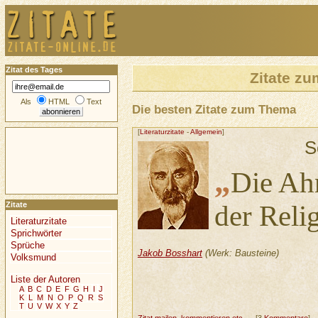
Zitat des Tages
Zitate z
Als
HTML
Text
Die besten Zitate zum Thema
[
Literaturzitate
-
Allgemein
]
S
„
Die Ahn
der Reli
Zitate
Literaturzitate
Sprichwörter
Sprüche
Jakob Bosshart
(Werk: Bausteine)
Volksmund
Liste der Autoren
A
B
C
D
E
F
G
H
I
J
K
L
M
N
O
P
Q
R
S
T
U
V
W
X
Y
Z