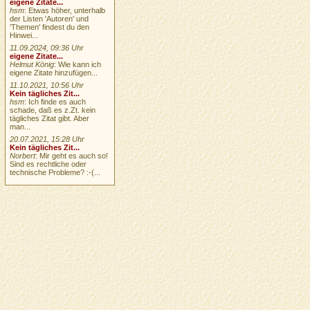
eigene Zitate...
hsm
: Etwas höher, unterhalb
der Listen 'Autoren' und
'Themen' findest du den
Hinwei...
11.09.2024, 09:36 Uhr
eigene Zitate...
Helmut König
: Wie kann ich
eigene Zitate hinzufügen...
11.10.2021, 10:56 Uhr
Kein tägliches Zit...
hsm
: Ich finde es auch
schade, daß es z.Zt. kein
tägliches Zitat gibt. Aber
man...
20.07.2021, 15:28 Uhr
Kein tägliches Zit...
Norbert
: Mir geht es auch so!
Sind es rechtliche oder
technische Probleme? :-(...